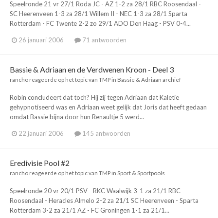
Speelronde 21 vr 27/1 Roda JC - AZ 1-2 za 28/1 RBC Roosendaal -
SC Heerenveen 1-3 za 28/1 Willem II - NEC 1-3 za 28/1 Sparta
Rotterdam - FC Twente 2-2 zo 29/1 ADO Den Haag - PSV 0-4...
26 januari 2006
71 antwoorden
Bassie & Adriaan en de Verdwenen Kroon - Deel 3
rancho
reageerde op het topic van
TMP
in
Bassie & Adriaan archief
Robin concludeert dat toch? Hij zij tegen Adriaan dat Kaletie
gehypnotiseerd was en Adriaan weet gelijk dat Joris dat heeft gedaan
omdat Bassie bijna door hun Renaultje 5 werd...
22 januari 2006
145 antwoorden
Eredivisie Pool #2
rancho
reageerde op het topic van
TMP
in
Sport & Sportpools
Speelronde 20 vr 20/1 PSV - RKC Waalwijk 3-1 za 21/1 RBC
Roosendaal - Heracles Almelo 2-2 za 21/1 SC Heerenveen - Sparta
Rotterdam 3-2 za 21/1 AZ - FC Groningen 1-1 za 21/1...