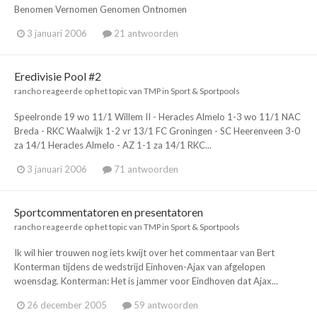
Benomen Vernomen Genomen Ontnomen
3 januari 2006
21 antwoorden
Eredivisie Pool #2
rancho
reageerde op het topic van
TMP
in
Sport & Sportpools
Speelronde 19 wo 11/1 Willem II - Heracles Almelo 1-3 wo 11/1 NAC
Breda - RKC Waalwijk 1-2 vr 13/1 FC Groningen - SC Heerenveen 3-0
za 14/1 Heracles Almelo - AZ 1-1 za 14/1 RKC...
3 januari 2006
71 antwoorden
Sportcommentatoren en presentatoren
rancho
reageerde op het topic van
TMP
in
Sport & Sportpools
Ik wil hier trouwen nog iets kwijt over het commentaar van Bert
Konterman tijdens de wedstrijd Einhoven-Ajax van afgelopen
woensdag. Konterman: Het is jammer voor Eindhoven dat Ajax...
26 december 2005
59 antwoorden