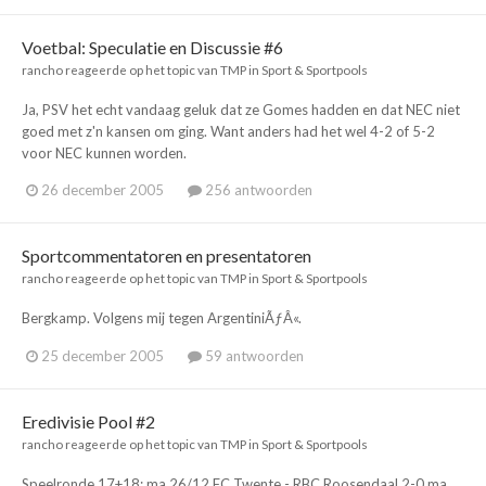
Voetbal: Speculatie en Discussie #6
rancho
reageerde op het topic van
TMP
in
Sport & Sportpools
Ja, PSV het echt vandaag geluk dat ze Gomes hadden en dat NEC niet
goed met z'n kansen om ging. Want anders had het wel 4-2 of 5-2
voor NEC kunnen worden.
26 december 2005
256 antwoorden
Sportcommentatoren en presentatoren
rancho
reageerde op het topic van
TMP
in
Sport & Sportpools
Bergkamp. Volgens mij tegen ArgentiniÃƒÂ«.
25 december 2005
59 antwoorden
Eredivisie Pool #2
rancho
reageerde op het topic van
TMP
in
Sport & Sportpools
Speelronde 17+18: ma 26/12 FC Twente - RBC Roosendaal 2-0 ma