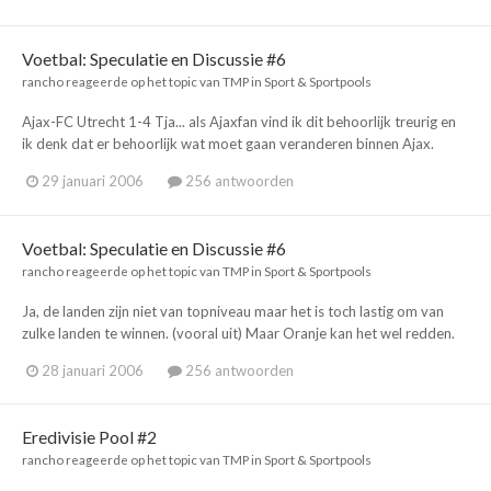
Voetbal: Speculatie en Discussie #6
rancho
reageerde op het topic van
TMP
in
Sport & Sportpools
Ajax-FC Utrecht 1-4 Tja... als Ajaxfan vind ik dit behoorlijk treurig en
ik denk dat er behoorlijk wat moet gaan veranderen binnen Ajax.
29 januari 2006
256 antwoorden
Voetbal: Speculatie en Discussie #6
rancho
reageerde op het topic van
TMP
in
Sport & Sportpools
Ja, de landen zijn niet van topniveau maar het is toch lastig om van
zulke landen te winnen. (vooral uit) Maar Oranje kan het wel redden.
28 januari 2006
256 antwoorden
Eredivisie Pool #2
rancho
reageerde op het topic van
TMP
in
Sport & Sportpools