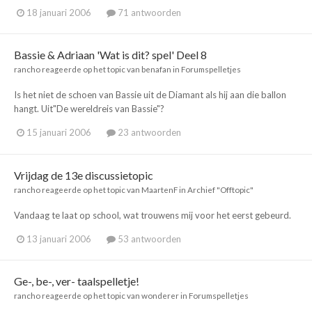
18 januari 2006
71 antwoorden
Bassie & Adriaan 'Wat is dit? spel' Deel 8
rancho
reageerde op het topic van
benafan
in
Forumspelletjes
Is het niet de schoen van Bassie uit de Diamant als hij aan die ballon
hangt. Uit"De wereldreis van Bassie"?
15 januari 2006
23 antwoorden
Vrijdag de 13e discussietopic
rancho
reageerde op het topic van
MaartenF
in
Archief "Offtopic"
Vandaag te laat op school, wat trouwens mij voor het eerst gebeurd.
13 januari 2006
53 antwoorden
Ge-, be-, ver- taalspelletje!
rancho
reageerde op het topic van
wonderer
in
Forumspelletjes