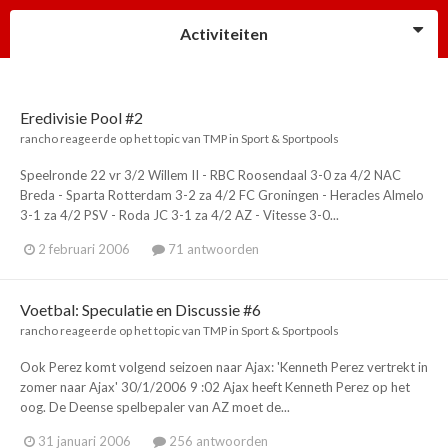
Activiteiten
Eredivisie Pool #2
rancho
reageerde op het topic van
TMP
in
Sport & Sportpools
Speelronde 22 vr 3/2 Willem II - RBC Roosendaal 3-0 za 4/2 NAC
Breda - Sparta Rotterdam 3-2 za 4/2 FC Groningen - Heracles Almelo
3-1 za 4/2 PSV - Roda JC 3-1 za 4/2 AZ - Vitesse 3-0...
2 februari 2006
71 antwoorden
Voetbal: Speculatie en Discussie #6
rancho
reageerde op het topic van
TMP
in
Sport & Sportpools
Ook Perez komt volgend seizoen naar Ajax: 'Kenneth Perez vertrekt in
zomer naar Ajax' 30/1/2006 9 :02 Ajax heeft Kenneth Perez op het
oog. De Deense spelbepaler van AZ moet de...
31 januari 2006
256 antwoorden