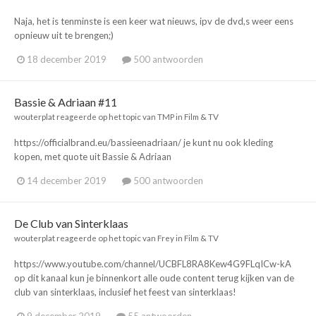
Naja, het is tenminste is een keer wat nieuws, ipv de dvd,s weer eens
opnieuw uit te brengen;)
18 december 2019
500 antwoorden
Bassie & Adriaan #11
wouterplat
reageerde op het topic van
TMP
in
Film & TV
https://officialbrand.eu/bassieenadriaan/ je kunt nu ook kleding
kopen, met quote uit Bassie & Adriaan
14 december 2019
500 antwoorden
De Club van Sinterklaas
wouterplat
reageerde op het topic van
Frey
in
Film & TV
https://www.youtube.com/channel/UCBFL8RA8Kew4G9FLqICw-kA
op dit kanaal kun je binnenkort alle oude content terug kijken van de
club van sinterklaas, inclusief het feest van sinterklaas!