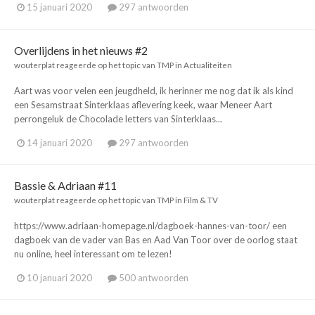
15 januari 2020
297 antwoorden
Overlijdens in het nieuws #2
wouterplat
reageerde op het topic van
TMP
in
Actualiteiten
Aart was voor velen een jeugdheld, ik herinner me nog dat ik als kind
een Sesamstraat Sinterklaas aflevering keek, waar Meneer Aart
perrongeluk de Chocolade letters van Sinterklaas...
14 januari 2020
297 antwoorden
Bassie & Adriaan #11
wouterplat
reageerde op het topic van
TMP
in
Film & TV
https://www.adriaan-homepage.nl/dagboek-hannes-van-toor/ een
dagboek van de vader van Bas en Aad Van Toor over de oorlog staat
nu online, heel interessant om te lezen!
10 januari 2020
500 antwoorden