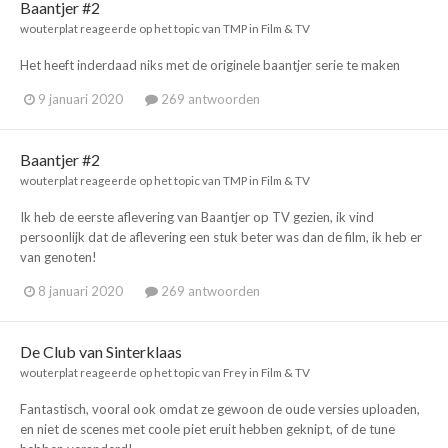
Baantjer #2
wouterplat
reageerde op het topic van
TMP
in
Film & TV
Het heeft inderdaad niks met de originele baantjer serie te maken
9 januari 2020
269 antwoorden
Baantjer #2
wouterplat
reageerde op het topic van
TMP
in
Film & TV
Ik heb de eerste aflevering van Baantjer op TV gezien, ik vind
persoonlijk dat de aflevering een stuk beter was dan de film, ik heb er
van genoten!
8 januari 2020
269 antwoorden
De Club van Sinterklaas
wouterplat
reageerde op het topic van
Frey
in
Film & TV
Fantastisch, vooral ook omdat ze gewoon de oude versies uploaden,
en niet de scenes met coole piet eruit hebben geknipt, of de tune