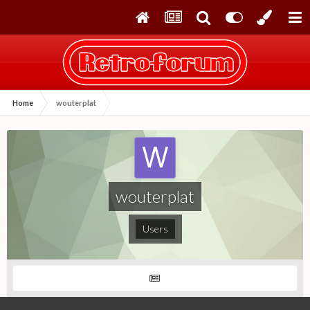
Home
wouterplat
wouterplat
Users