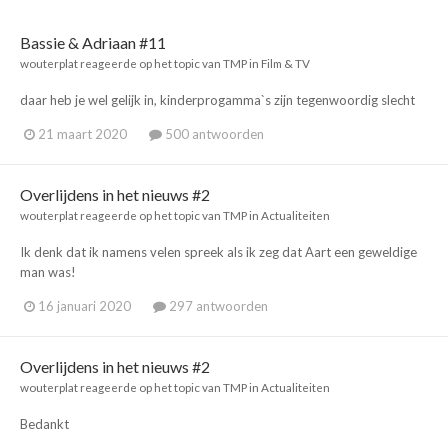
Bassie & Adriaan #11
wouterplat
reageerde op het topic van
TMP
in
Film & TV
daar heb je wel gelijk in, kinderprogamma`s zijn tegenwoordig slecht
21 maart 2020
500 antwoorden
Overlijdens in het nieuws #2
wouterplat
reageerde op het topic van
TMP
in
Actualiteiten
Ik denk dat ik namens velen spreek als ik zeg dat Aart een geweldige
man was!
16 januari 2020
297 antwoorden
Overlijdens in het nieuws #2
wouterplat
reageerde op het topic van
TMP
in
Actualiteiten
Bedankt