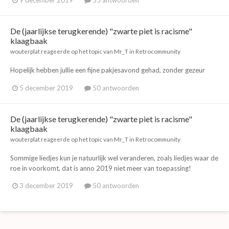
9 december 2019
55 antwoorden
De (jaarlijkse terugkerende) "zwarte piet is racisme"
klaagbaak
wouterplat
reageerde op het topic van
Mr_T
in
Retrocommunity
Hopelijk hebben jullie een fijne pakjesavond gehad, zonder gezeur
5 december 2019
50 antwoorden
De (jaarlijkse terugkerende) "zwarte piet is racisme"
klaagbaak
wouterplat
reageerde op het topic van
Mr_T
in
Retrocommunity
Sommige liedjes kun je natuurlijk wel veranderen, zoals liedjes waar de
roe in voorkomt, dat is anno 2019 niet meer van toepassing!
3 december 2019
50 antwoorden