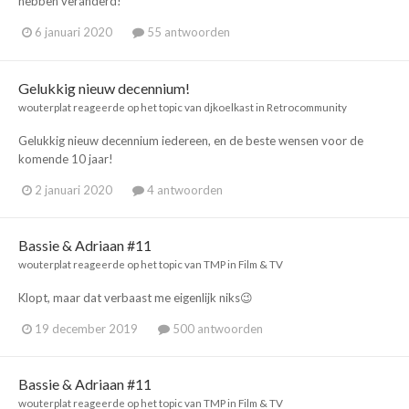
hebben veranderd!
6 januari 2020
55 antwoorden
Gelukkig nieuw decennium!
wouterplat
reageerde op het topic van
djkoelkast
in
Retrocommunity
Gelukkig nieuw decennium iedereen, en de beste wensen voor de
komende 10 jaar!
2 januari 2020
4 antwoorden
Bassie & Adriaan #11
wouterplat
reageerde op het topic van
TMP
in
Film & TV
Klopt, maar dat verbaast me eigenlijk niks😉
19 december 2019
500 antwoorden
Bassie & Adriaan #11
wouterplat
reageerde op het topic van
TMP
in
Film & TV