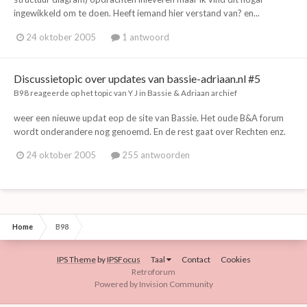
ingewikkeld om te doen. Heeft iemand hier verstand van? en...
24 oktober 2005
1 antwoord
Discussietopic over updates van bassie-adriaan.nl #5
B98
reageerde op het topic van
Y J
in
Bassie & Adriaan archief
weer een nieuwe updat eop de site van Bassie. Het oude B&A forum
wordt onderandere nog genoemd. En de rest gaat over Rechten enz.
24 oktober 2005
255 antwoorden
Home
B98
IPS Theme
by
IPSFocus
Taal
Contact
Cookies
Retroforum
Powered by Invision Community