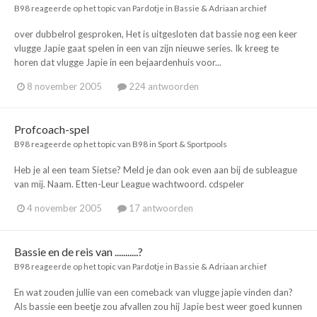
B98
reageerde op het topic van
Pardotje
in
Bassie & Adriaan archief
over dubbelrol gesproken, Het is uitgesloten dat bassie nog een keer
vlugge Japie gaat spelen in een van zijn nieuwe series. Ik kreeg te
horen dat vlugge Japie in een bejaardenhuis voor...
8 november 2005
224 antwoorden
Profcoach-spel
B98
reageerde op het topic van
B98
in
Sport & Sportpools
Heb je al een team Sietse? Meld je dan ook even aan bij de subleague
van mij. Naam. Etten-Leur League wachtwoord. cdspeler
4 november 2005
17 antwoorden
Bassie en de reis van ...........?
B98
reageerde op het topic van
Pardotje
in
Bassie & Adriaan archief
En wat zouden jullie van een comeback van vlugge japie vinden dan?
Als bassie een beetje zou afvallen zou hij Japie best weer goed kunnen