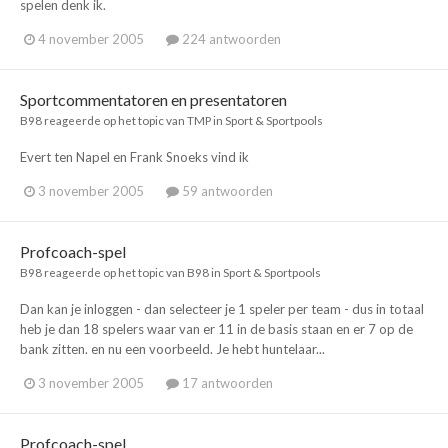
spelen denk ik.
4 november 2005
224 antwoorden
Sportcommentatoren en presentatoren
B98
reageerde op het topic van
TMP
in
Sport & Sportpools
Evert ten Napel en Frank Snoeks vind ik
3 november 2005
59 antwoorden
Profcoach-spel
B98
reageerde op het topic van
B98
in
Sport & Sportpools
Dan kan je inloggen - dan selecteer je 1 speler per team - dus in totaal
heb je dan 18 spelers waar van er 11 in de basis staan en er 7 op de
bank zitten. en nu een voorbeeld. Je hebt huntelaar...
3 november 2005
17 antwoorden
Profcoach-spel