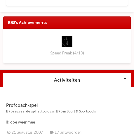
B98's Achievements
Speed Freak (4/10)
Activiteiten
Profcoach-spel
B98
reageerde op het topic van
B98
in
Sport & Sportpools
Ik doe weer mee
21 augustus 2007
17 antwoorden