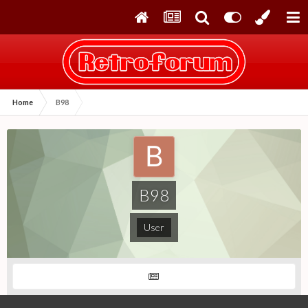
Home
B98
B98
User