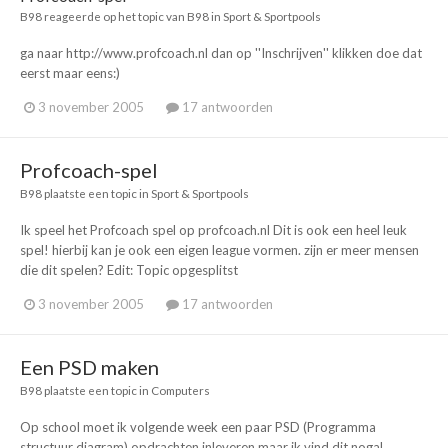
B98
reageerde op het topic van
B98
in
Sport & Sportpools
ga naar http://www.profcoach.nl dan op ''Inschrijven'' klikken doe dat
eerst maar eens:)
3 november 2005
17 antwoorden
Profcoach-spel
B98
plaatste een topic in
Sport & Sportpools
Ik speel het Profcoach spel op profcoach.nl Dit is ook een heel leuk
spel! hierbij kan je ook een eigen league vormen. zijn er meer mensen
die dit spelen? Edit: Topic opgesplitst
3 november 2005
17 antwoorden
Een PSD maken
B98
plaatste een topic in
Computers
Op school moet ik volgende week een paar PSD (Programma
structuur diagram) opdrachten inleveren maar ik vind dit nogal