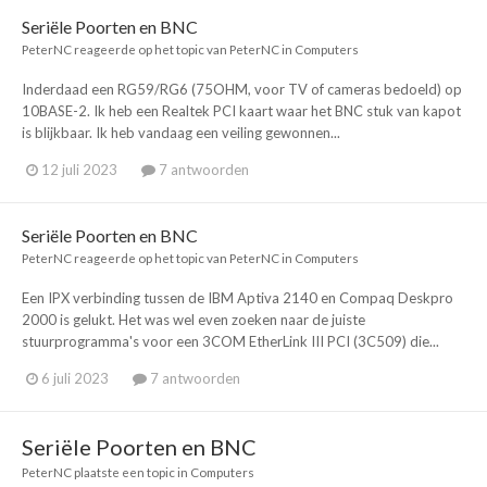
Seriële Poorten en BNC
PeterNC
reageerde op het topic van
PeterNC
in
Computers
Inderdaad een RG59/RG6 (75OHM, voor TV of cameras bedoeld) op
10BASE-2. Ik heb een Realtek PCI kaart waar het BNC stuk van kapot
is blijkbaar. Ik heb vandaag een veiling gewonnen...
12 juli 2023
7 antwoorden
Seriële Poorten en BNC
PeterNC
reageerde op het topic van
PeterNC
in
Computers
Een IPX verbinding tussen de IBM Aptiva 2140 en Compaq Deskpro
2000 is gelukt. Het was wel even zoeken naar de juiste
stuurprogramma's voor een 3COM EtherLink III PCI (3C509) die...
6 juli 2023
7 antwoorden
Seriële Poorten en BNC
PeterNC
plaatste een topic in
Computers