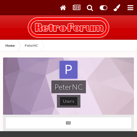
Home
PeterNC
PeterNC
Users