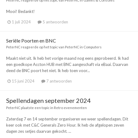
PeterNC
reageerde op het topic van
PeterNC
in
Games & Consoles
Mooi! Bedankt!
1 juli 2024
5 antwoorden
Seriële Poorten en BNC
PeterNC
reageerde op het topic van
PeterNC
in
Computers
Maakt niet uit. Ik heb het vorige maand nog eens geprobeerd. Ik had
een goedkope Accton HUB met BNC aangeschaft via eBaai. Daarvan
deed de BNC poort het niet. Ik heb toen voor...
15 juni 2024
7 antwoorden
Spellendagen september 2024
PeterNC
plaatste een topic in
Retro evenementen
Zaterdag 7 en 14 september organiseren we weer spellendagen. Dit
keer ook met C&C Generals Zero Hour. Ik heb de afgelopen zeven
dagen zes setjes daarvan gekocht. ...