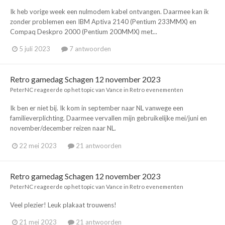
Ik heb vorige week een nulmodem kabel ontvangen. Daarmee kan ik
zonder problemen een IBM Aptiva 2140 (Pentium 233MMX) en
Compaq Deskpro 2000 (Pentium 200MMX) met...
5 juli 2023
7 antwoorden
Retro gamedag Schagen 12 november 2023
PeterNC
reageerde op het topic van
Vance
in
Retro evenementen
Ik ben er niet bij. Ik kom in september naar NL vanwege een
familieverplichting. Daarmee vervallen mijn gebruikelijke mei/juni en
november/december reizen naar NL.
22 mei 2023
21 antwoorden
Retro gamedag Schagen 12 november 2023
PeterNC
reageerde op het topic van
Vance
in
Retro evenementen
Veel plezier! Leuk plakaat trouwens!
21 mei 2023
21 antwoorden