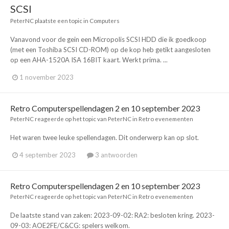
SCSI
PeterNC
plaatste een topic in
Computers
Vanavond voor de gein een Micropolis SCSI HDD die ik goedkoop
(met een Toshiba SCSI CD-ROM) op de kop heb getikt aangesloten
op een AHA-1520A ISA 16BIT kaart. Werkt prima. ...
1 november 2023
Retro Computerspellendagen 2 en 10 september 2023
PeterNC
reageerde op het topic van
PeterNC
in
Retro evenementen
Het waren twee leuke spellendagen. Dit onderwerp kan op slot.
4 september 2023
3 antwoorden
Retro Computerspellendagen 2 en 10 september 2023
PeterNC
reageerde op het topic van
PeterNC
in
Retro evenementen
De laatste stand van zaken: 2023-09-02: RA2: besloten kring. 2023-
09-03: AOE2FE/C&CG: spelers welkom.