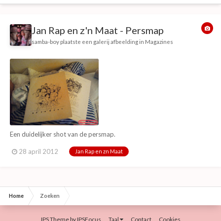
Jan Rap en z'n Maat - Persmap
samba-boy
plaatste een galerij afbeelding in
Magazines
Een duidelijker shot van de persmap.
28 april 2012
Jan Rap en zn Maat
Home
Zoeken
IPS Theme
by
IPSFocus
Taal
Contact
Cookies