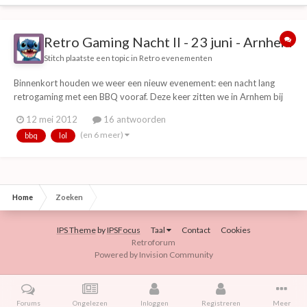
Retro Gaming Nacht II - 23 juni - Arnhem
Stitch
plaatste een topic in
Retro evenementen
Binnenkort houden we weer een nieuw evenement: een nacht lang
retrogaming met een BBQ vooraf. Deze keer zitten we in Arnhem bij
de toffe locatie van Hack42. Daar stellen we weer een boel consoles
12 mei 2012
16 antwoorden
(20+) op en is er veel te zien en te doen. Ze hebben ook een
(en 6 meer)
bbq
lol
computermuseum met werkende antieke stukke...
Home
Zoeken
IPS Theme
by
IPSFocus
Taal
Contact
Cookies
Retroforum
Powered by Invision Community
Forums
Ongelezen
Inloggen
Registreren
Meer