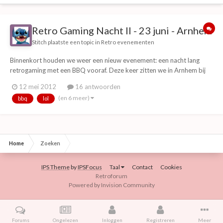
Retro Gaming Nacht II - 23 juni - Arnhem
Stitch
plaatste een topic in
Retro evenementen
Binnenkort houden we weer een nieuw evenement: een nacht lang
retrogaming met een BBQ vooraf. Deze keer zitten we in Arnhem bij
de toffe locatie van Hack42. Daar stellen we weer een boel consoles
12 mei 2012
16 antwoorden
(20+) op en is er veel te zien en te doen. Ze hebben ook een
(en 6 meer)
bbq
lol
computermuseum met werkende antieke stukke...
Home
Zoeken
IPS Theme
by
IPSFocus
Taal
Contact
Cookies
Retroforum
Powered by Invision Community
Forums
Ongelezen
Inloggen
Registreren
Meer