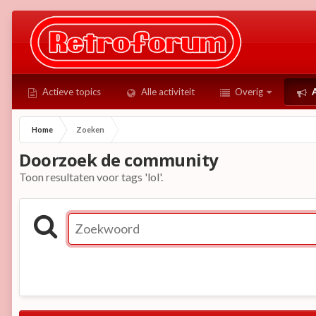
Actieve topics
Alle activiteit
Overig
A
Home
Zoeken
Doorzoek de community
Toon resultaten voor tags 'lol'.