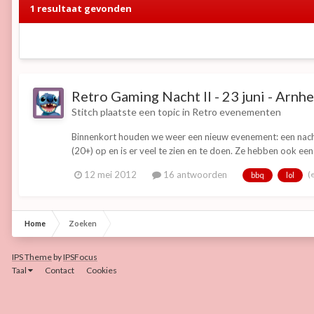
1 resultaat gevonden
Retro Gaming Nacht II - 23 juni - Arnh
Stitch
plaatste een topic in
Retro evenementen
Binnenkort houden we weer een nieuw evenement: een nacht 
(20+) op en is er veel te zien en te doen. Ze hebben ook 
(
12 mei 2012
16 antwoorden
bbq
lol
Home
Zoeken
IPS Theme
by
IPSFocus
Taal
Contact
Cookies