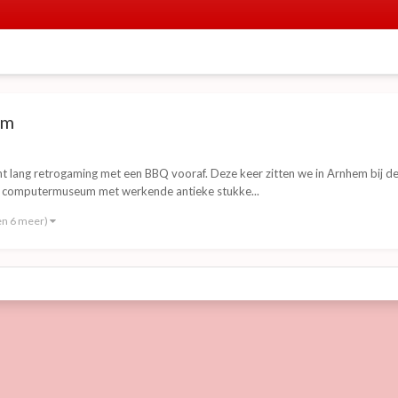
em
lang retrogaming met een BBQ vooraf. Deze keer zitten we in Arnhem bij de 
een computermuseum met werkende antieke stukke...
en 6 meer)