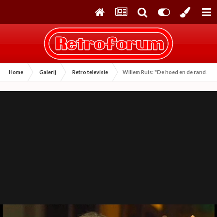
Home
Galerij
Retro televisie
Willem Ruis: "De hoed en de rand. De re