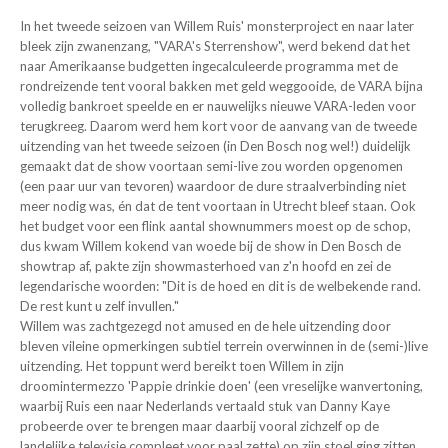
In het tweede seizoen van Willem Ruis' monsterproject en naar later
bleek zijn zwanenzang, "VARA's Sterrenshow", werd bekend dat het
naar Amerikaanse budgetten ingecalculeerde programma met de
rondreizende tent vooral bakken met geld weggooide, de VARA bijna
volledig bankroet speelde en er nauwelijks nieuwe VARA-leden voor
terugkreeg. Daarom werd hem kort voor de aanvang van de tweede
uitzending van het tweede seizoen (in Den Bosch nog wel!) duidelijk
gemaakt dat de show voortaan semi-live zou worden opgenomen
(een paar uur van tevoren) waardoor de dure straalverbinding niet
meer nodig was, én dat de tent voortaan in Utrecht bleef staan. Ook
het budget voor een flink aantal shownummers moest op de schop,
dus kwam Willem kokend van woede bij de show in Den Bosch de
showtrap af, pakte zijn showmasterhoed van z'n hoofd en zei de
legendarische woorden: "Dit is de hoed en dit is de welbekende rand.
De rest kunt u zelf invullen."
Willem was zachtgezegd not amused en de hele uitzending door
bleven vileine opmerkingen subtiel terrein overwinnen in de (semi-)live
uitzending. Het toppunt werd bereikt toen Willem in zijn
droomintermezzo 'Pappie drinkie doen' (een vreselijke wanvertoning,
waarbij Ruis een naar Nederlands vertaald stuk van Danny Kaye
probeerde over te brengen maar daarbij vooral zichzelf op de
landelijke televisie compleet voor paal zette) op zijn stoel ging zitten,