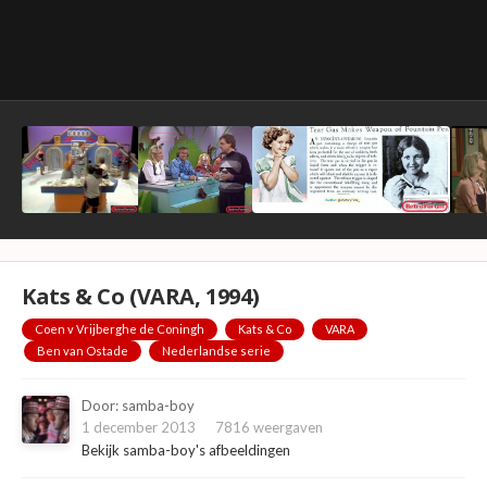
Kats & Co (VARA, 1994)
Coen v Vrijberghe de Coningh
Kats & Co
VARA
Ben van Ostade
Nederlandse serie
Door:
samba-boy
1 december 2013
7816 weergaven
Bekijk samba-boy's afbeeldingen