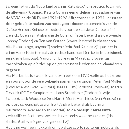
Screenshot uit de Nederlandse crimi 'Kats & Co', om precies te zijn uit
de aflevering 'Cognac'. Kats & Co was een 6-delige misdaadserie van
de VARA en de BRTN uit 1991/1993 (Uitgezonden in 1994), ontstaan
door gebruik te maken van nooit geproduceerde scenario's van de
Duitse Herbert Reinecker, bedoeld voor de klassieke Duitse crimi
Derrick. Coen van Vrijberghe de Coningh (later bekend als de tweede
Johnny Flodder) en Ben van Ostade (vooral bekend in Vlaanderen.
Alfa Papa Tango, anyone?) spelen hierin Paul Kats en zijn partner in
crime Harry Klein (evenals de rechterhand van Derrick in het origineel,
een kleine knipoog). Vanuit hun bureau in Maastricht lossen zij
moordzaken op die zich op de grens tussen Nederland en Vlaanderen
begeven.
Via Marktplaats kwam ik van deze reeks een DVD-setje op het spoor
en vooral door de vele bekende namen (waaronder Peter Paul Muller
(Gooische Vrouwen, All Stars), Kees Hulst (Gooische Vrouwen), Marijn
Devalck (FC De Kampioenen), Laus Steenbeke (Flodder, 't Vrije
Schaep), Jack Wouterse (Vet Hard), Monic Hendrickx (van Penoza) en
op deze screenshot te zien Bert André, bekend als buurman
Neuteboom, eveneens van Flodder) en de redelijk interessante
verhaallijnen is dit best wel een bazenreeks waar helaas destijds
slechts 6 afleveringen van gemaakt zijn.
Het is nu wel héél makkelijk om op deze cap te reageren met iets als