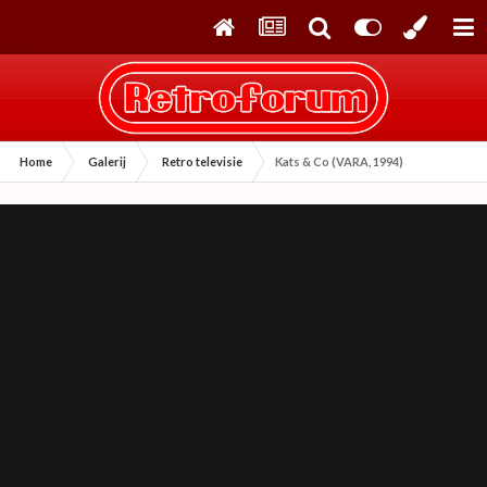
Home
Galerij
Retro televisie
Kats & Co (VARA, 1994)