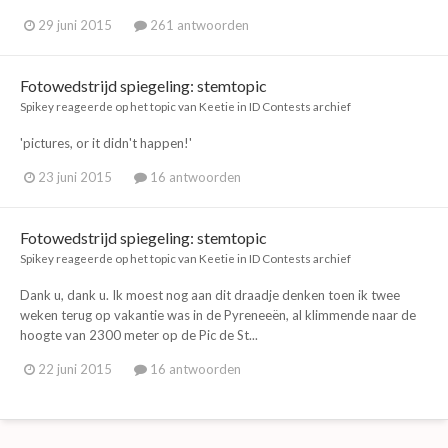
29 juni 2015
261 antwoorden
Fotowedstrijd spiegeling: stemtopic
Spikey
reageerde op het topic van
Keetie
in
ID Contests archief
'pictures, or it didn't happen!'
23 juni 2015
16 antwoorden
Fotowedstrijd spiegeling: stemtopic
Spikey
reageerde op het topic van
Keetie
in
ID Contests archief
Dank u, dank u. Ik moest nog aan dit draadje denken toen ik twee
weken terug op vakantie was in de Pyreneeën, al klimmende naar de
hoogte van 2300 meter op de Pic de St...
22 juni 2015
16 antwoorden