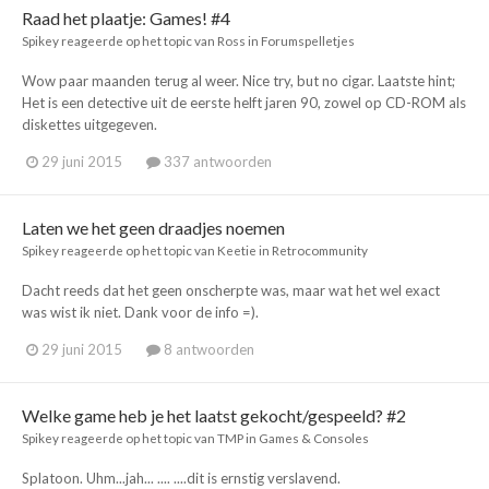
Raad het plaatje: Games! #4
Spikey
reageerde op het topic van
Ross
in
Forumspelletjes
Wow paar maanden terug al weer. Nice try, but no cigar. Laatste hint;
Het is een detective uit de eerste helft jaren 90, zowel op CD-ROM als
diskettes uitgegeven.
29 juni 2015
337 antwoorden
Laten we het geen draadjes noemen
Spikey
reageerde op het topic van
Keetie
in
Retrocommunity
Dacht reeds dat het geen onscherpte was, maar wat het wel exact
was wist ik niet. Dank voor de info =).
29 juni 2015
8 antwoorden
Welke game heb je het laatst gekocht/gespeeld? #2
Spikey
reageerde op het topic van
TMP
in
Games & Consoles
Splatoon. Uhm...jah... .... ....dit is ernstig verslavend.