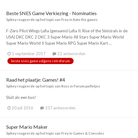
Beste SNES Game Verkiezing - Nominaties
Spikey
reageerde op het topic van
Frey
in
Rate the games
F-Zero Pilot Wings Lufia (genaamd Lufia II: Rise of the Sinistrals in de
USA) DKC DKC 2 DKC 3 Super Mario All Stars Super Mario World
Super Mario World II Super Mario RPG Super Mario Kart ...
1 september 2017
22 antwoorden
beste snes game volgens retroforum
Raad het plaatje: Games! #4
Spikey
reageerde op het topic van
Ross
in
Forumspelletjes
Sluit als een bus!
20 juli 2016
337 antwoorden
Super Mario Maker
Spikey
reageerde op het topic van
Frey
in
Games & Consoles