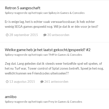
Retron 5 aangeschaft
Spikey
reageerde op het topic van
Spikey
in
Games & Consoles
Er is enige lag, het is echter vaak verwaarloosbaar; ik heb echter
weinig SEGA games gespeeld nog. Wil je dat ik er één voor je test?
28 september 2015
30 antwoorden
Welke game heb je het laatst gekocht/gespeeld? #2
Spikey
reageerde op het topic van
TMP
in
Games & Consoles
Zeg dat. Lang geleden dat ik steeds weer hetzelfde spel wil spelen, of
het nu Turf war, Tower control of Splat zones betreft. Speel je het nog,
wellicht kunnen we Friendcodes uitwisselen??
13 augustus 2015
261 antwoorden
amiibo
Spikey
reageerde op het topic van
Frey
in
Games & Consoles