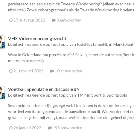
gerelateerd aan een slag in de Tweede Wereldoorlog? (alleen even heel sn
uitsluitsel) Zowel reisprogramma’s als de Tweede Wereldoorlog boeien mij w
17 augustus 2022
3 antwoorden
VHS Videorecorder gezocht
Logitech
reageerde op het topic van
KidsNostalgieNL
in
Marktplaat
Waar in Gelderland om precies te zijn? En kun je met de auto/trein/fie
met de trein namelijk.
21 februari 2022
10 antwoorden
Voetbal: Speculatie en discussie #9
Logitech
reageerde op het topic van
TMP
in
Sport & Sportpools
Snap beide kanten eerlijk gezegd wel. Ook ik ben in de veronderstelling da
voordeel wordt toegekend aan de aanvallende partij. Was verder niet ec
geweest als je het mij vraagt, maar wellicht ben ik daar niet geheel objecti
26 januari 2022
195 antwoorden