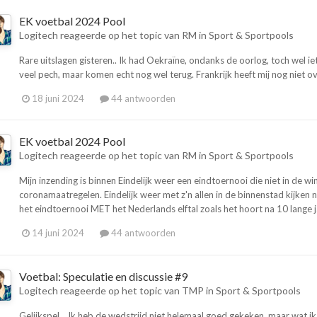
EK voetbal 2024 Pool
Logitech
reageerde op het topic van
RM
in
Sport & Sportpools
Rare uitslagen gisteren.. Ik had Oekraïne, ondanks de oorlog, toch wel iet
veel pech, maar komen echt nog wel terug. Frankrijk heeft mij nog niet ove
18 juni 2024
44 antwoorden
EK voetbal 2024 Pool
Logitech
reageerde op het topic van
RM
in
Sport & Sportpools
Mijn inzending is binnen Eindelijk weer een eindtoernooi die niet in de w
coronamaatregelen. Eindelijk weer met z'n allen in de binnenstad kijken 
het eindtoernooi MET het Nederlands elftal zoals het hoort na 10 lange j
14 juni 2024
44 antwoorden
Voetbal: Speculatie en discussie #9
Logitech
reageerde op het topic van
TMP
in
Sport & Sportpools
Gelijkspel... Ik heb de wedstrijd niet helemaal goed gekeken, maar wat i