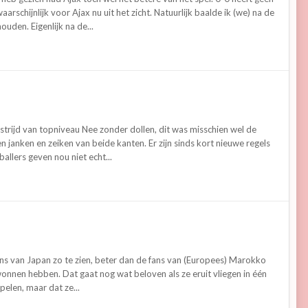
arschijnlijk voor Ajax nu uit het zicht. Natuurlijk baalde ik (we) na de
uden. Eigenlijk na de...
rijd van topniveau Nee zonder dollen, dit was misschien wel de
een janken en zeiken van beide kanten. Er zijn sinds kort nieuwe regels
llers geven nou niet echt...
ans van Japan zo te zien, beter dan de fans van (Europees) Marokko
gewonnen hebben. Dat gaat nog wat beloven als ze eruit vliegen in één
elen, maar dat ze...