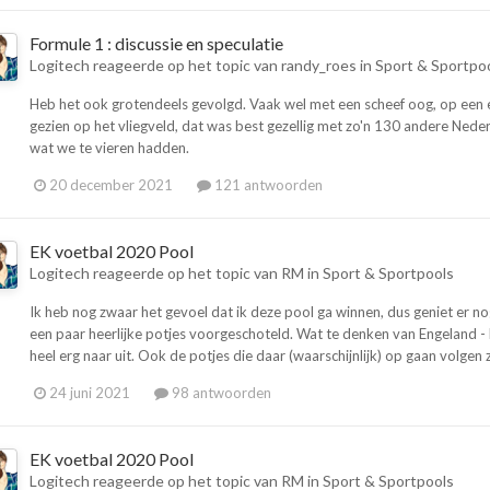
Formule 1 : discussie en speculatie
Logitech
reageerde op het topic van
randy_roes
in
Sport & Sportpo
Heb het ook grotendeels gevolgd. Vaak wel met een scheef oog, op een en
gezien op het vliegveld, dat was best gezellig met zo'n 130 andere Ned
wat we te vieren hadden.
20 december 2021
121 antwoorden
EK voetbal 2020 Pool
Logitech
reageerde op het topic van
RM
in
Sport & Sportpools
Ik heb nog zwaar het gevoel dat ik deze pool ga winnen, dus geniet er no
een paar heerlijke potjes voorgeschoteld. Wat te denken van Engeland - Du
heel erg naar uit. Ook de potjes die daar (waarschijnlijk) op gaan volgen z
24 juni 2021
98 antwoorden
EK voetbal 2020 Pool
Logitech
reageerde op het topic van
RM
in
Sport & Sportpools