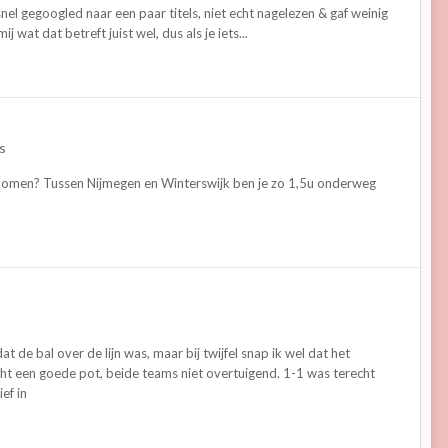
el gegoogled naar een paar titels, niet echt nagelezen & gaf weinig
at dat betreft juist wel, dus als je iets...
s
ts komen? Tussen Nijmegen en Winterswijk ben je zo 1,5u onderweg
t de bal over de lijn was, maar bij twijfel snap ik wel dat het
ht een goede pot, beide teams niet overtuigend. 1-1 was terecht
ef in