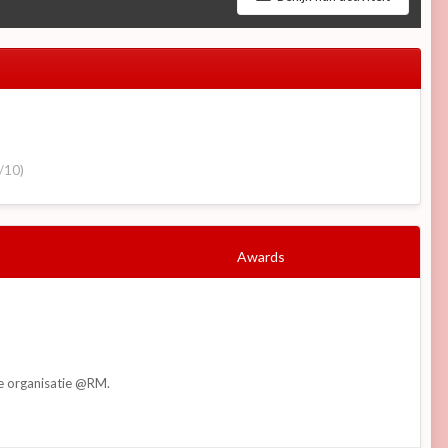
/10)
Awards
de organisatie @RM.