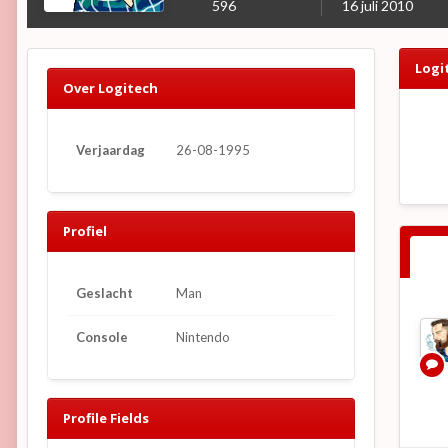
596
16 juli 2010
Logi
Over Logitech
Verjaardag
26-08-1995
Profiel
Geslacht
Man
Console
Nintendo
Profile Fields