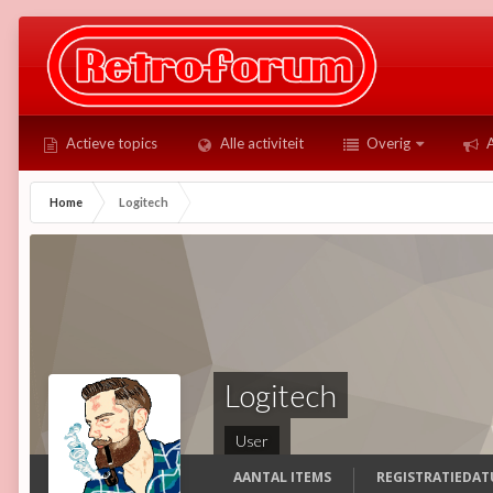
Actieve topics
Alle activiteit
Overig
A
Home
Logitech
Logitech
User
AANTAL ITEMS
REGISTRATIEDA