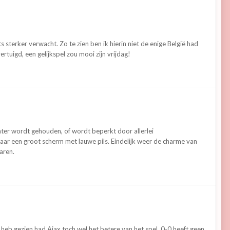
s sterker verwacht. Zo te zien ben ik hierin niet de enige België had
rtuigd, een gelijkspel zou mooi zijn vrijdag!
inter wordt gehouden, of wordt beperkt door allerlei
naar een groot scherm met lauwe pils. Eindelijk weer de charme van
aren.
k heb gezien had Ajax toch wel het betere van het spel. 0-0 heeft geen