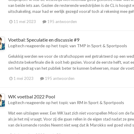
van beide iets aan. Gezien de resterende wedstrijden is de CL is hoogst wa
uitschakeling, maar had er eerlijk gezegd vooraf toch al rekening mee geho
11 mei 2023
195 antwoorden
Voetbal: Speculatie en discussie #9
Logitech
reageerde op het topic van
TMP
in
Sport & Sportpools
Gelukkig werden we voor de strafschoppen wel getrakteerd op een wedst
slechtste bekerfinale die ik ooit heb gezien. Vooral de eerste helft, wat 
om het gedrag van het publiek beter te kunnen beheersen, maar de voetba
1 mei 2023
195 antwoorden
WK voetbal 2022 Pool
Logitech
reageerde op het topic van
RM
in
Sport & Sportpools
Wat een uitslagen weer. Een WK laat zich niet voorspellen Mooi om de f
als je het mij vraagt. Voor zij die gaan rellen in de eigen stad nadat ze 
van de komende rondes Neemt niet weg dat ik Marokko wel goed vind sp