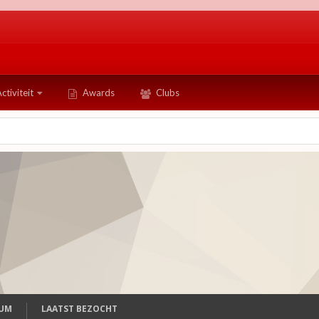
ctiviteit
Awards
Clubs
TUM
LAATST BEZOCHT