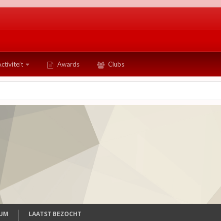
ctiviteit
Awards
Clubs
TUM
LAATST BEZOCHT