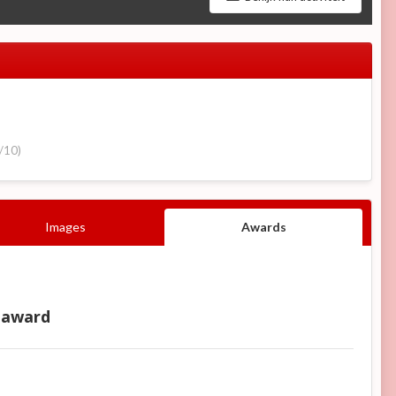
/10)
Images
Awards
-award