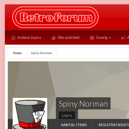
Actieve topics
Alle activiteit
Overig
A
Home
Spiny Norman
Spiny Norman
Users
AANTAL ITEMS
REGISTRATIEDA