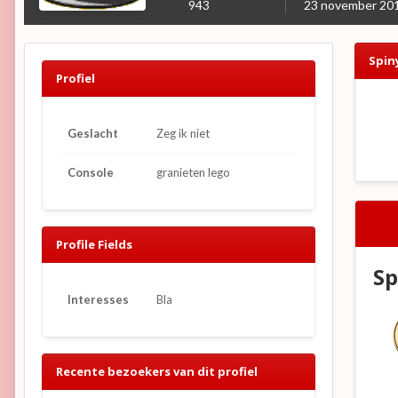
943
23 november 20
Spin
Profiel
Geslacht
Zeg ik niet
Console
granieten lego
Profile Fields
Sp
Interesses
Bla
Recente bezoekers van dit profiel