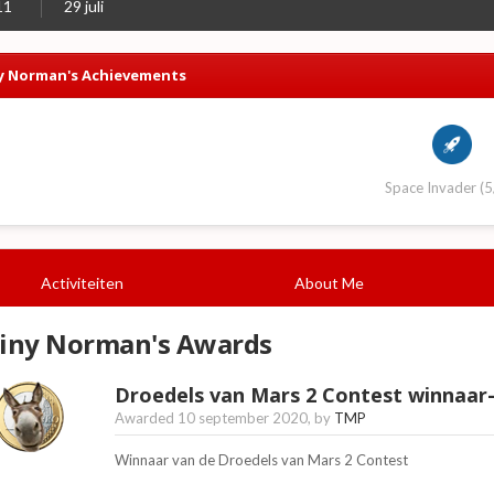
11
29 juli
y Norman's Achievements
Space Invader (5
Activiteiten
About Me
iny Norman's Awards
Droedels van Mars 2 Contest winnaar
Awarded
10 september 2020
, by
TMP
Winnaar van de Droedels van Mars 2 Contest