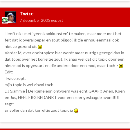
Twice
7 december 2005
gepost
Heeft niks met 'geen kookkunsten' te maken, maar meer met het
feit dat ik overal peper en zout bijgooi, ik zie er nou eenmaal ook
niet zo gezond uit
Verder M, over onzintopics: hier wordt meer nuttigs gezegd dan in
dat topic over het korreltje zout. Ik snap wel dat dit topic door een
niet-mod is opgestart en die andere door een mod, maar toch >
Edit:
Twice zegt:
mijn topic is wel zinvol toch
DJ Sjammie | De Kameleon ontvoerd was echt GAAF!! Arjen, Koen
en Jos, HEEL ERG BEDANKT voor een zeer geslaagde avond!!!!
zegt:
zinvoller dan dat korreltje zout topic ja