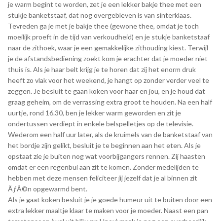
je warm begint te worden, zet je een lekker bakje thee met een
stukje banketstaaf, dat nog overgebleven is van sinterklaas.
Tevreden ga je met je bakje thee (gewone thee, omdat je toch
moeilijk proeft in de tijd van verkoudheid) en je stukje banketstaaf
naar de zithoek, waar je een gemakkelijke zithouding kiest. Terwijl
je de afstandsbediening zoekt kom je erachter dat je moeder niet
thuis is. Als je haar belt krijg je te horen dat zij het enorm druk
heeft zo vlak voor het weekend, je hangt op zonder verder veel te
zeggen. Je besluit te gaan koken voor haar en jou, en je houd dat
graag geheim, om de verrassing extra groot te houden. Na een half
uurtje, rond 16.30, ben je lekker warm geworden en zit je
ondertussen verdiept in enkele belspelletjes op de televisie.
Wederom een half uur later, als de kruimels van de banketstaaf van
het bordje zijn gelikt, besluit je te beginnen aan het eten. Als je
opstaat zie je buiten nog wat voorbijgangers rennen. Zij haasten
omdat er een regenbui aan zit te komen. Zonder medelijden te
hebben met deze mensen feliciteer jij jezelf dat je al binnen zit
ÃƒÂ©n opgewarmd bent.
Als je gaat koken besluit je je goede humeur uit te buiten door een
extra lekker maaltje klaar te maken voor je moeder. Naast een pan