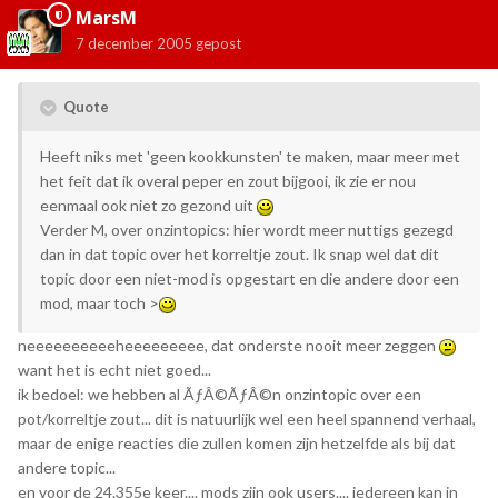
MarsM
7 december 2005
gepost
Quote
Heeft niks met 'geen kookkunsten' te maken, maar meer met
het feit dat ik overal peper en zout bijgooi, ik zie er nou
eenmaal ook niet zo gezond uit
Verder M, over onzintopics: hier wordt meer nuttigs gezegd
dan in dat topic over het korreltje zout. Ik snap wel dat dit
topic door een niet-mod is opgestart en die andere door een
mod, maar toch >
neeeeeeeeeeheeeeeeeee, dat onderste nooit meer zeggen
want het is echt niet goed...
ik bedoel: we hebben al ÃƒÂ©ÃƒÂ©n onzintopic over een
pot/korreltje zout... dit is natuurlijk wel een heel spannend verhaal,
maar de enige reacties die zullen komen zijn hetzelfde als bij dat
andere topic...
en voor de 24.355e keer.... mods zijn ook users.... iedereen kan in