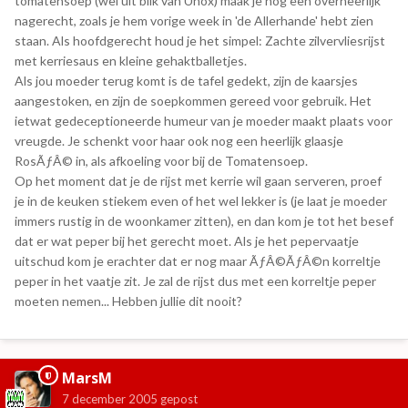
tomatensoep (wel uit blik van Unox) maak je nog een overheerlijk
nagerecht, zoals je hem vorige week in 'de Allerhande' hebt zien
staan. Als hoofdgerecht houd je het simpel: Zachte zilvervliesrijst
met kerriesaus en kleine gehaktballetjes.
Als jou moeder terug komt is de tafel gedekt, zijn de kaarsjes
aangestoken, en zijn de soepkommen gereed voor gebruik. Het
ietwat gedeceptioneerde humeur van je moeder maakt plaats voor
vreugde. Je schenkt voor haar ook nog een heerlijk glaasje
RosÃƒÂ© in, als afkoeling voor bij de Tomatensoep.
Op het moment dat je de rijst met kerrie wil gaan serveren, proef
je in de keuken stiekem even of het wel lekker is (je laat je moeder
immers rustig in de woonkamer zitten), en dan kom je tot het besef
dat er wat peper bij het gerecht moet. Als je het pepervaatje
uitschud kom je erachter dat er nog maar ÃƒÂ©ÃƒÂ©n korreltje
peper in het vaatje zit. Je zal de rijst dus met een korreltje peper
moeten nemen... Hebben jullie dit nooit?
MarsM
7 december 2005
gepost