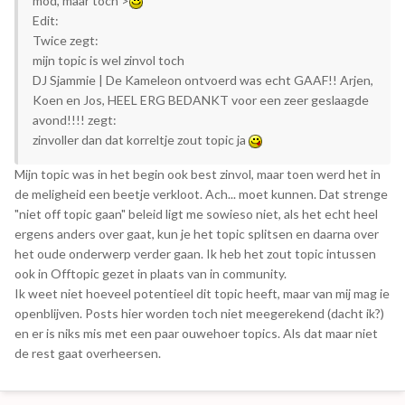
mod, maar toch >
Edit:
Twice zegt:
mijn topic is wel zinvol toch
DJ Sjammie | De Kameleon ontvoerd was echt GAAF!! Arjen,
Koen en Jos, HEEL ERG BEDANKT voor een zeer geslaagde
avond!!!! zegt:
zinvoller dan dat korreltje zout topic ja
Mijn topic was in het begin ook best zinvol, maar toen werd het in
de meligheid een beetje verkloot. Ach... moet kunnen. Dat strenge
"niet off topic gaan" beleid ligt me sowieso niet, als het echt heel
ergens anders over gaat, kun je het topic splitsen en daarna over
het oude onderwerp verder gaan. Ik heb het zout topic intussen
ook in Offtopic gezet in plaats van in community.
Ik weet niet hoeveel potentieel dit topic heeft, maar van mij mag ie
openblijven. Posts hier worden toch niet meegerekend (dacht ik?)
en er is niks mis met een paar ouwehoer topics. Als dat maar niet
de rest gaat overheersen.