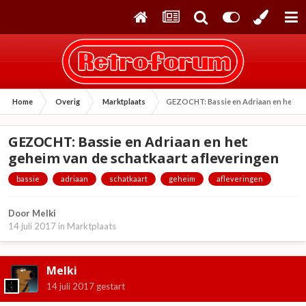
Home
Overig
Marktplaats
GEZOCHT: Bassie en Adriaan en het geh
GEZOCHT: Bassie en Adriaan en het
geheim van de schatkaart afleveringen
bassie
adriaan
schatkaart
geheim
afleveringen
Door
Melki
14 juli 2017
in
Marktplaats
Melki
14 juli 2017
gestart