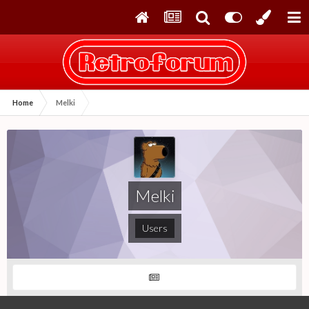
Home
Melki
Melki
Users