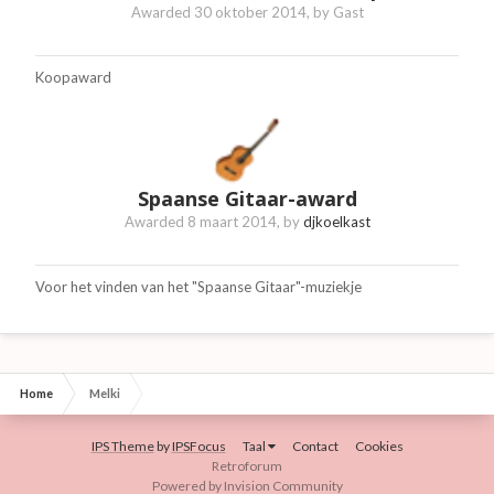
Awarded
30 oktober 2014
, by Gast
Koopaward
Spaanse Gitaar-award
Awarded
8 maart 2014
, by
djkoelkast
Voor het vinden van het "Spaanse Gitaar"-muziekje
Home
Melki
IPS Theme
by
IPSFocus
Taal
Contact
Cookies
Retroforum
Powered by Invision Community