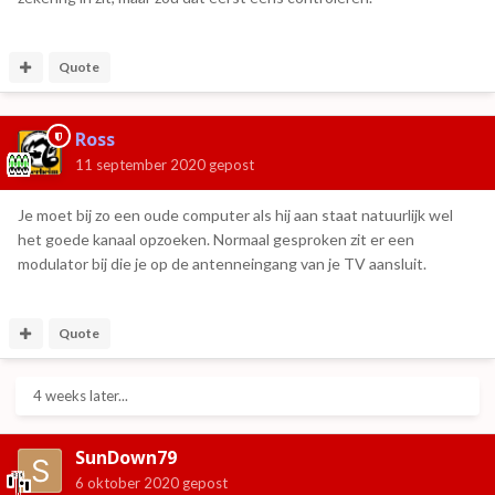
Quote
Ross
11 september 2020
gepost
Je moet bij zo een oude computer als hij aan staat natuurlijk wel
het goede kanaal opzoeken. Normaal gesproken zit er een
modulator bij die je op de antenneingang van je TV aansluit.
Quote
4 weeks later...
SunDown79
6 oktober 2020
gepost