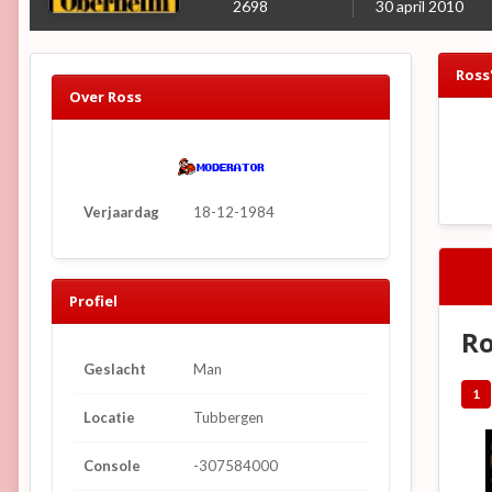
2698
30 april 2010
Ross
Over Ross
Verjaardag
18-12-1984
Profiel
Ro
Geslacht
Man
1
Locatie
Tubbergen
Console
-307584000