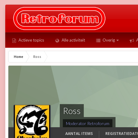
Actieve topics
Alle activiteit
Overig
A
Home
Ross
Ross
Moderator Retroforum
AANTAL ITEMS
REGISTRATIEDA