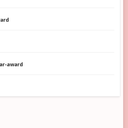
ward
aar-award