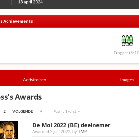
18 april 2024
's Achievements
Frogger (8/10
Activiteiten
Images
ss's Awards
2
VOLGENDE
Pagina 1 van 2
De Mol 2022 (BE) deelnemer
Awarded
2 juni 2022
, by
TMP