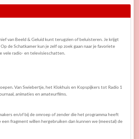
ef van Beeld & Geluid kunt terugzien of beluisteren. Je krijgt
p de Schatkamer kun je zelf op zoek gaan naar je favoriete
 vele radio- en televisieschatten.
epen. Van Swiebertje, het Klokhuis en Kopspijkers tot Radio 1
ournaal, animaties en amateurfilms.
 makers en/of bij de omroep of zender die het programma heeft
e een fragment willen hergebruiken dan kunnen we (meestal) de