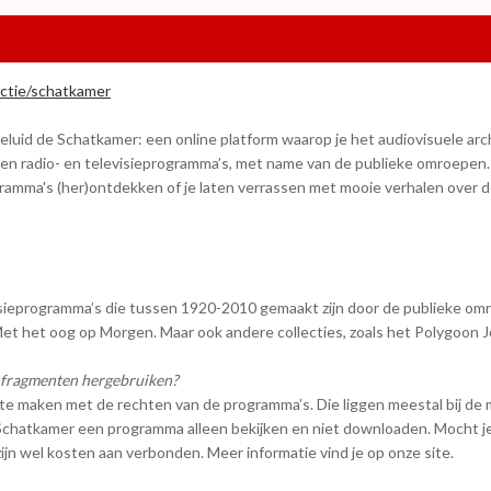
ectie/schatkamer
uid de Schatkamer: een online platform waarop je het audiovisuele archi
n radio- en televisieprogramma’s, met name van de publieke omroepen. O
ramma's (her)ontdekken of je laten verrassen met mooie verhalen over de
sieprogramma’s die tussen 1920-2010 gemaakt zijn door de publieke omro
Met het oog op Morgen. Maar ook andere collecties, zoals het Polygoon J
 fragmenten hergebruiken?
t te maken met de rechten van de programma’s. Die liggen meestal bij de
Schatkamer een programma alleen bekijken en niet downloaden. Mocht j
zijn wel kosten aan verbonden. Meer informatie vind je op onze site.