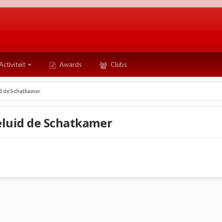
Activiteit
Awards
Clubs
id de Schatkamer
eluid de Schatkamer