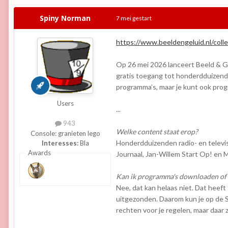
Spiny Norman
7 mei
gestart
https://www.beeldengeluid.nl/coll
Op 26 mei 2026 lanceert Beeld & Gel
gratis toegang tot honderdduizende
programma’s, maar je kunt ook prog
Users
...
943
Welke content staat erop?
Console:
granieten lego
Honderdduizenden radio- en televi
Interesses:
Bla
Awards
Journaal, Jan-Willem Start Op! en 
Kan ik programma's downloaden of
Nee, dat kan helaas niet. Dat heef
uitgezonden. Daarom kun je op de 
rechten voor je regelen, maar daar 