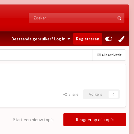
Bestaande gebruiker? Log in
Registreren
Alle activiteit
Share
Volgers
0
Start een nieuw topic
Reageer op dit topic