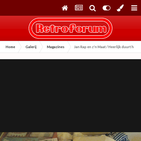
Home
Galerij
Magazines
Jan Rap en z'n Maat / Heerlijk duurt het 