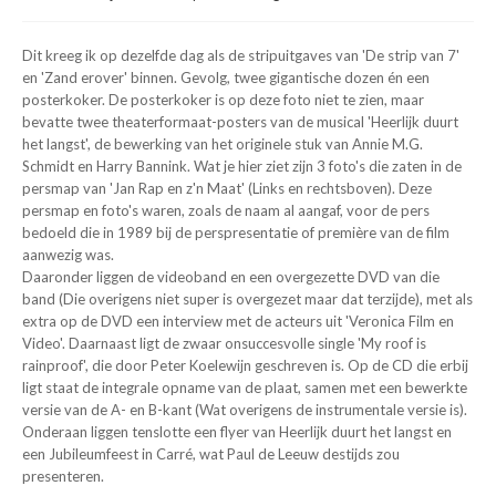
Dit kreeg ik op dezelfde dag als de stripuitgaves van 'De strip van 7'
en 'Zand erover' binnen. Gevolg, twee gigantische dozen én een
posterkoker. De posterkoker is op deze foto niet te zien, maar
bevatte twee theaterformaat-posters van de musical 'Heerlijk duurt
het langst', de bewerking van het originele stuk van Annie M.G.
Schmidt en Harry Bannink. Wat je hier ziet zijn 3 foto's die zaten in de
persmap van 'Jan Rap en z'n Maat' (Links en rechtsboven). Deze
persmap en foto's waren, zoals de naam al aangaf, voor de pers
bedoeld die in 1989 bij de perspresentatie of première van de film
aanwezig was.
Daaronder liggen de videoband en een overgezette DVD van die
band (Die overigens niet super is overgezet maar dat terzijde), met als
extra op de DVD een interview met de acteurs uit 'Veronica Film en
Video'. Daarnaast ligt de zwaar onsuccesvolle single 'My roof is
rainproof', die door Peter Koelewijn geschreven is. Op de CD die erbij
ligt staat de integrale opname van de plaat, samen met een bewerkte
versie van de A- en B-kant (Wat overigens de instrumentale versie is).
Onderaan liggen tenslotte een flyer van Heerlijk duurt het langst en
een Jubileumfeest in Carré, wat Paul de Leeuw destijds zou
presenteren.