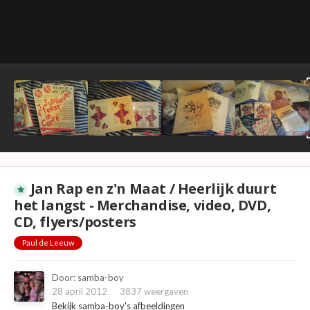
Jan Rap en z'n Maat / Heerlijk duurt
het langst - Merchandise, video, DVD,
CD, flyers/posters
Paul de Leeuw
Door:
samba-boy
28 april 2012
3837 weergaven
Bekijk samba-boy's afbeeldingen