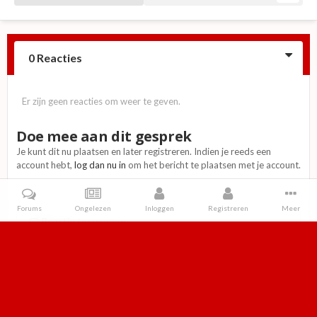
0 Reacties
Er zijn geen reacties om weer te geven.
Doe mee aan dit gesprek
Je kunt dit nu plaatsen en later registreren. Indien je reeds een
account hebt,
log dan nu in
om het bericht te plaatsen met je account.
Forums
Ongelezen
Inloggen
Registreren
Meer
Reactie toevoegen
Home
Galerij
Magazines
Jan Rap en z'n Maat / Heerlijk duurt het 