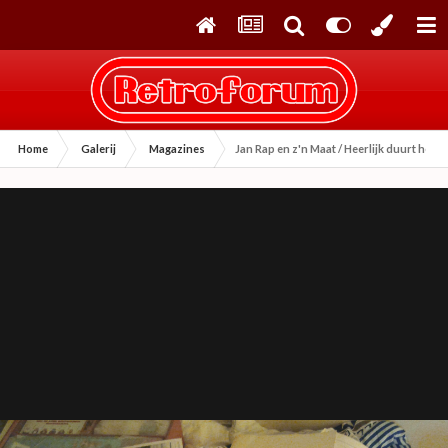
Home
Galerij
Magazines
Jan Rap en z'n Maat / Heerlijk duurt het 