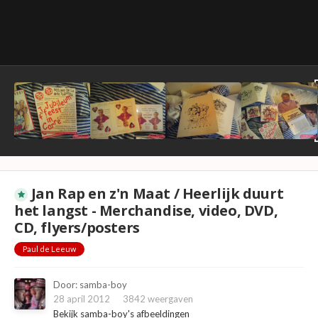
Jan Rap en z'n Maat / Heerlijk duurt
het langst - Merchandise, video, DVD,
CD, flyers/posters
Paul de Leeuw
Door:
samba-boy
28 april 2012
3842 weergaven
Bekijk samba-boy's afbeeldingen