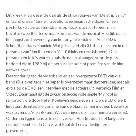
Dit kreeg ik op dezelfde dag als de stripuitgaves van 'De strip van 7'
en 'Zand erover' binnen. Gevolg, twee gigantische dozen én een
posterkoker. De posterkoker is op deze foto niet te zien, maar
bevatte twee theaterformaat-posters van de musical 'Heerlijk duurt
het langst', de bewerking van het originele stuk van Annie M.G.
Schmidt en Harry Bannink. Wat je hier ziet zijn 3 foto's die zaten in de
persmap van 'Jan Rap en z'n Maat' (Links en rechtsboven). Deze
persmap en foto's waren, zoals de naam al aangaf, voor de pers
bedoeld die in 1989 bij de perspresentatie of première van de film
aanwezig was.
Daaronder liggen de videoband en een overgezette DVD van die
band (Die overigens niet super is overgezet maar dat terzijde), met als
extra op de DVD een interview met de acteurs uit 'Veronica Film en
Video'. Daarnaast ligt de zwaar onsuccesvolle single 'My roof is
rainproof', die door Peter Koelewijn geschreven is. Op de CD die erbij
ligt staat de integrale opname van de plaat, samen met een bewerkte
versie van de A- en B-kant (Wat overigens de instrumentale versie is).
Onderaan liggen tenslotte een flyer van Heerlijk duurt het langst en
een Jubileumfeest in Carré, wat Paul de Leeuw destijds zou
presenteren.