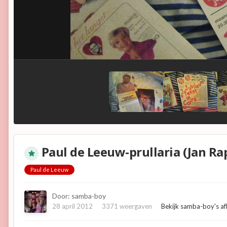
Paul de Leeuw-prullaria (Jan Ra
Paul de Leeuw
Door:
samba-boy
28 april 2012
3371 weergaven
Bekijk samba-boy's a