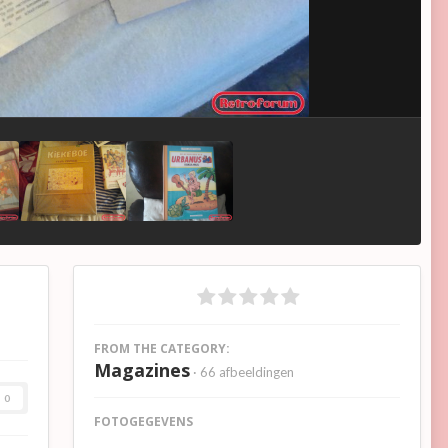
FROM THE CATEGORY:
Magazines
· 66 afbeeldingen
0
FOTOGEGEVENS