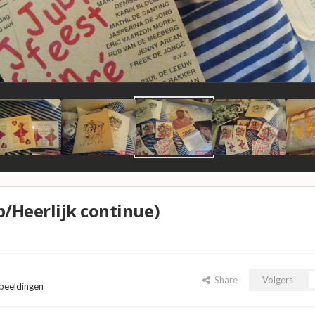
p/Heerlijk continue)
Share
Volgers
fbeeldingen