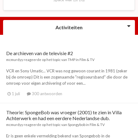
Activiteiten
De archieven van de televisie #2
mcmurdyy
reageerde op het topic van
TMP
in
Film & TV
VCR en Sony Umatic... VCR was nog gewoon courant in 1981 (zeker
bij de omroep) Dit is een zogenaamde "regisseursband" die door de
omroep voor eigen archivering of voor een...
1 juli
300 antwoorden
Theorie: SpongeBob was vroeger (2001) te zien in Villa
Achterwerk en had een eerdere Nederlandse dub.
mcmurdyy
reageerde op het topic van
Spongybob
in
Film & TV
Er is geen enkele vermelding bekend van Spongebob in de