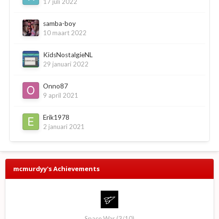
17 juli 2022
samba-boy
10 maart 2022
KidsNostalgieNL
29 januari 2022
Onno87
9 april 2021
Erik1978
2 januari 2021
mcmurdyy's Achievements
Space War (3/10)