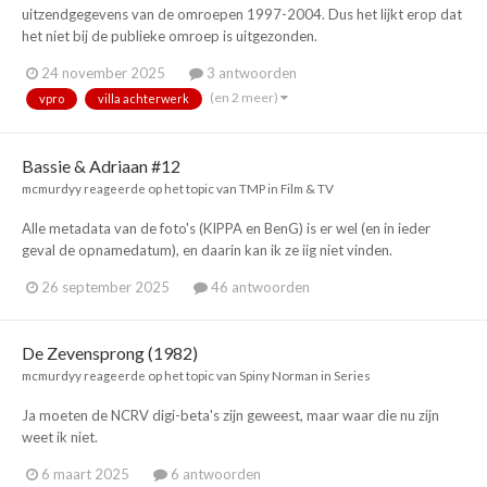
uitzendgegevens van de omroepen 1997-2004. Dus het lijkt erop dat
het niet bij de publieke omroep is uitgezonden.
24 november 2025
3 antwoorden
(en 2 meer)
vpro
villa achterwerk
Bassie & Adriaan #12
mcmurdyy
reageerde op het topic van
TMP
in
Film & TV
Alle metadata van de foto's (KIPPA en BenG) is er wel (en in ieder
geval de opnamedatum), en daarin kan ik ze iig niet vinden.
26 september 2025
46 antwoorden
De Zevensprong (1982)
mcmurdyy
reageerde op het topic van
Spiny Norman
in
Series
Ja moeten de NCRV digi-beta's zijn geweest, maar waar die nu zijn
weet ik niet.
6 maart 2025
6 antwoorden