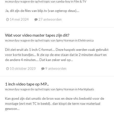
mcmurdyy
reageerde op het topic van
samba-boy
in
Film & TV
Ja, dit zijn de files van blip.tv (van ogterop deux)....
14 mei 2024
27 antwoorden
Wat voor video master tapes zijn dit?
mcmurdyy
reageerde op het topic van
Spiny Norman
in
Elektronica
Dit ziet eruit als 1 inch C-format.... Deze haspels werden vaak gebruikt
voor korte bandjes... Ik zie op de ene staan dat ie 2 minuten duurt en
de andere 4 minuten.... Dat kan zeker wel op...
10 oktober 2023
9 antwoorden
1 inch video tape op MP...
mcmurdyy
reageerde op het topic van
Spiny Norman
in
Marktplaats
Kan goed zijn dat umatic de bron was en deze vhs bedoeld voor de
montage (evt met TC in beeld).. dan klopt de term ruw materiaal
gewoon…