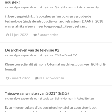
nou gek?
mcmurdyy
reageerde op het topic van
Spiny Norman
in
Retrocommunity
in.beeldengeluid.nl.... is opgeheven ivm bugs en verouderde
technologie (sinds de introductie van archiefsysteem DAAN in 2018
was er al niks nieuws meer toegevoegd....) Een deel van...
11 juni 2022
8 antwoorden
De archieven van de televisie #2
mcmurdyy
reageerde op het topic van
TMP
in
Film & TV
Kleine correctie: dit zijn sony C-format machines… dus geen BCN (of B-
format)
9 maart 2022
300 antwoorden
"nieuwe aanwinsten van 2021" (B&G)
mcmurdyy
reageerde op het topic van
Spiny Norman
in
Actualiteiten
Even mierenneuken: dit is een intercine-tafel en geen steenbeck.