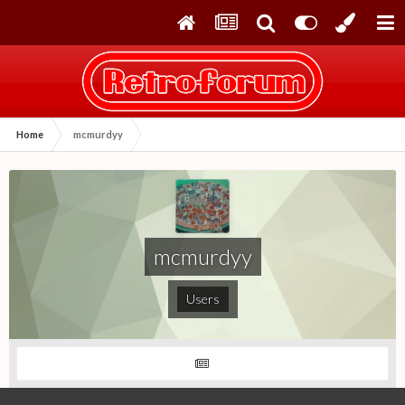
Home
mcmurdyy
mcmurdyy
Users