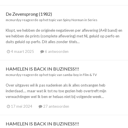
De Zevensprong (1982)
mcmurdyy
reageerde op het topic van
Spiny Norman
in
Series
Klopt, we hebben de originele negatieven per aflevering (A+B band) en
we hebben de prints (complete aflevering) met NL geluid op perfo en
duits geluid op perfo. Dit alles zonder titels...
4 maart 2025
6 antwoorden
HAMELEN IS BACK IN BUZINESS!!!
mcmurdyy
reageerde op het topic van
samba-boy
in
Film & TV
Over uitgaves wil ik pas nadenken als ik alles ontvangen heb
inderdaad.... maar wat ik tot nu toe gezien heb overtreft mijn
verwachtingen wel Ik ben er helaas niet bij volgende week...
17 mei 2024
27 antwoorden
HAMELEN IS BACK IN BUZINESS!!!