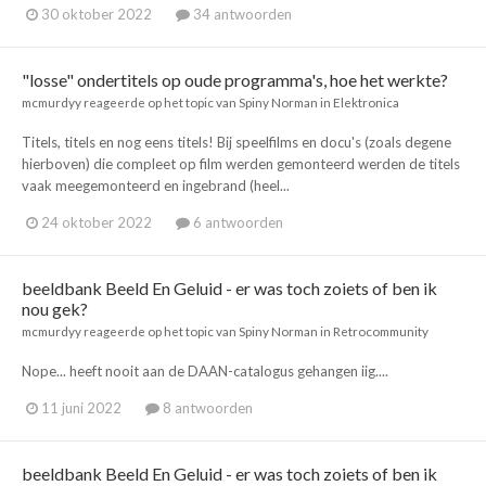
30 oktober 2022
34 antwoorden
"losse" ondertitels op oude programma's, hoe het werkte?
mcmurdyy
reageerde op het topic van
Spiny Norman
in
Elektronica
Titels, titels en nog eens titels! Bij speelfilms en docu's (zoals degene
hierboven) die compleet op film werden gemonteerd werden de titels
vaak meegemonteerd en ingebrand (heel...
24 oktober 2022
6 antwoorden
beeldbank Beeld En Geluid - er was toch zoiets of ben ik
nou gek?
mcmurdyy
reageerde op het topic van
Spiny Norman
in
Retrocommunity
Nope... heeft nooit aan de DAAN-catalogus gehangen iig....
11 juni 2022
8 antwoorden
beeldbank Beeld En Geluid - er was toch zoiets of ben ik