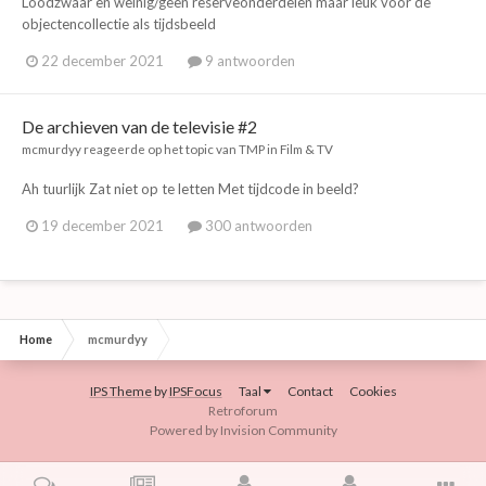
Loodzwaar en weinig/geen reserveonderdelen maar leuk voor de
objectencollectie als tijdsbeeld
22 december 2021
9 antwoorden
De archieven van de televisie #2
mcmurdyy
reageerde op het topic van
TMP
in
Film & TV
Ah tuurlijk Zat niet op te letten Met tijdcode in beeld?
19 december 2021
300 antwoorden
Home
mcmurdyy
IPS Theme
by
IPSFocus
Taal
Contact
Cookies
Retroforum
Powered by Invision Community