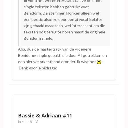
Ik vond het wel intererssant dat ze de oude
single teksten hebben gebruikt voor
Benidorm. De stemmen klonken alleen wel
een beetje alsof ze door een ai vocal isolator
zijn gehaald maar toch, wel interessant om die
teksten nog terug te horen naast de originele
Benidorm single.
Aha, dus de mastertrack van de vroegere
Benidorm-single gepakt, die door AI getrokken en
een nieuwe orkestband eronder. Ik wist het
Dank voor je bijdrage!
Bassie & Adriaan #11
in
Film & TV