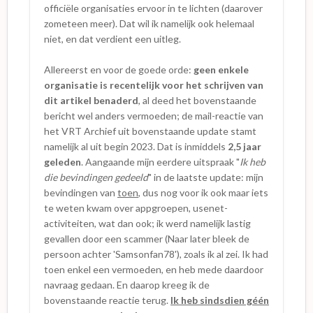
officiële organisaties ervoor in te lichten (daarover
zometeen meer). Dat wil ik namelijk ook helemaal
niet, en dat verdient een uitleg.
Allereerst en voor de goede orde:
geen enkele
organisatie is recentelijk voor het schrijven van
dit artikel benaderd
, al deed het bovenstaande
bericht wel anders vermoeden; de mail-reactie van
het VRT Archief uit bovenstaande update stamt
namelijk al uit begin 2023. Dat is inmiddels
2,5 jaar
geleden
. Aangaande mijn eerdere uitspraak "
Ik heb
die bevindingen gedeeld
" in de laatste update: mijn
bevindingen van
toen
, dus nog voor ik ook maar iets
te weten kwam over appgroepen, usenet-
activiteiten, wat dan ook; ik werd namelijk lastig
gevallen door een scammer (Naar later bleek de
persoon achter 'Samsonfan78'), zoals ik al zei. Ik had
toen enkel een vermoeden, en heb mede daardoor
navraag gedaan. En daarop kreeg ik de
bovenstaande reactie terug.
Ik heb sindsdien géén