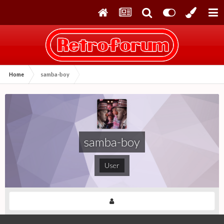
Home
samba-boy
samba-boy
User