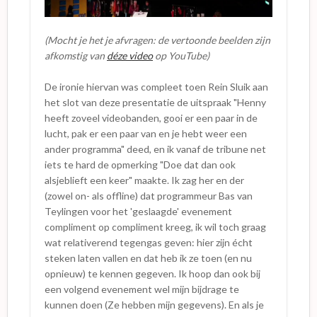
(Mocht je het je afvragen: de vertoonde beelden zijn
afkomstig van
déze video
op YouTube)
De ironie hiervan was compleet toen Rein Sluik aan
het slot van deze presentatie de uitspraak "Henny
heeft zoveel videobanden, gooi er een paar in de
lucht, pak er een paar van en je hebt weer een
ander programma" deed, en ik vanaf de tribune net
iets te hard de opmerking "Doe dat dan ook
alsjeblieft een keer" maakte. Ik zag her en der
(zowel on- als offline) dat programmeur Bas van
Teylingen voor het 'geslaagde' evenement
compliment op compliment kreeg, ik wil toch graag
wat relativerend tegengas geven: hier zijn écht
steken laten vallen en dat heb ik ze toen (en nu
opnieuw) te kennen gegeven. Ik hoop dan ook bij
een volgend evenement wel mijn bijdrage te
kunnen doen (Ze hebben mijn gegevens). En als je