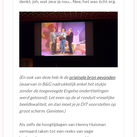
denkt, joh, wat zeur je nou... Nee, het was écht erg.
(En ook van deze heb ik de
originele bron gevonden
(waarvan in B&G nadrukkelijk enkel het stukje
zonder de toegevoegde Engelse ondertitelingen
werd getoond). Let even op de al ronduit vreselijke
beeldkwaliteit, en dan moet je je DIT voorstellen op
groot scherm. Genieten.)
Als zelfs de hoogtijdagen van Henny Huisman
vermaard raken tot een reeks van vage