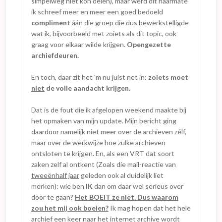
simpelweg niet kón delen), maar werd dit naarmate
ik schreef meer en meer een goed bedoeld
compliment
áán die groep die dus bewerkstelligde
wat ik, bijvoorbeeld met zoiets als dit topic, ook
graag voor elkaar wilde krijgen.
Opengezette
archiefdeuren.
En toch, daar zit het 'm nu juist net in:
zoiets moet
niet
de volle aandacht krijgen.
Dat is de fout die ik afgelopen weekend maakte bij
het opmaken van mijn update. Mijn bericht ging
daardoor namelijk niet meer over de archieven zélf,
maar over de werkwijze hoe zulke archieven
ontsloten te krijgen. En, als een VRT dat soort
zaken zelf al ontkent (Zoals die mail-reactie van
tweeënhalf jaar
geleden ook al duidelijk liet
merken): wie ben
IK
dan om daar wel serieus over
door te gaan?
Het BOEIT ze niet. Dus waarom
zou het mij ook boeien?
Ik mag hopen dat het hele
archief een keer naar het internet archive wordt