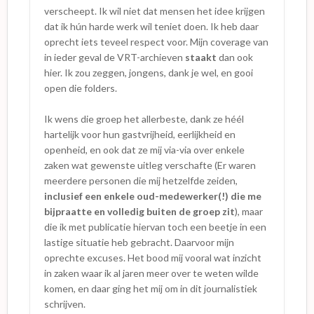
verscheept. Ik wil niet dat mensen het idee krijgen
dat ik hún harde werk wil teniet doen. Ik heb daar
oprecht iets teveel respect voor. Mijn coverage van
in ieder geval de VRT-archieven
staakt
dan ook
hier. Ik zou zeggen, jongens, dank je wel, en gooi
open die folders.
Ik wens die groep het allerbeste, dank ze héél
hartelijk voor hun gastvrijheid, eerlijkheid en
openheid, en ook dat ze mij via-via over enkele
zaken wat gewenste uitleg verschafte (Er waren
meerdere personen die mij hetzelfde zeiden,
inclusief een enkele oud-medewerker(!) die me
bijpraatte en volledig buiten de groep zit
), maar
die ik met publicatie hiervan toch een beetje in een
lastige situatie heb gebracht. Daarvoor mijn
oprechte excuses. Het bood mij vooral wat inzicht
in zaken waar ik al jaren meer over te weten wilde
komen, en daar ging het mij om in dit journalistiek
schrijven.