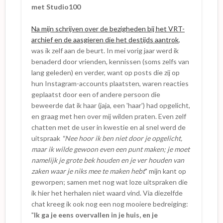
met Studio100
Na mijn schrijven over de bezigheden bij het VRT-
archief en de aasgieren die het destijds aantrok
,
was ik zelf aan de beurt. In mei vorig jaar werd ik
benaderd door vrienden, kennissen (soms zelfs van
lang geleden) en verder, want op posts die zij op
hun Instagram-accounts plaatsten, waren reacties
geplaatst door een of andere persoon die
beweerde dat ik haar (jaja, een 'haar') had opgelicht,
en graag met hen over mij wilden praten. Even zelf
chatten met de user in kwestie en al snel werd de
uitspraak
"Nee hoor ik ben niet door je opgelicht,
maar ik wilde gewoon even een punt maken; je moet
namelijk je grote bek houden en je ver houden van
zaken waar je niks mee te maken hebt
" mijn kant op
geworpen; samen met nog wat loze uitspraken die
ik hier het herhalen niet waard vind. Via diezelfde
chat kreeg ik ook nog een nog mooiere bedreiging:
"
Ik ga je eens overvallen in je huis, en je