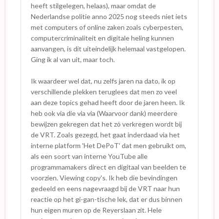
heeft stilgelegen, helaas), maar omdat de
Nederlandse politie anno 2025 nog steeds niet iets
met computers of online zaken zoals cyberpesten,
computercriminaliteit en digitale heling kunnen
aanvangen, is dit uiteindelijk helemaal vastgelopen.
Ging ik al van uit, maar toch.
Ik waardeer wel dat, nu zelfs jaren na dato, ik op
verschillende plekken teruglees dat men zo veel
aan deze topics gehad heeft door de jaren heen. Ik
heb ook via die via via (Waarvoor dank) meerdere
bewijzen gekregen dat het zó verkregen wordt bij
de VRT. Zoals gezegd, het gaat inderdaad via het
interne platform 'Het DePoT' dat men gebruikt om,
als een soort van interne YouTube alle
programmamakers direct en digitaal van beelden te
voorzien. Viewing copy's. Ik heb die bevindingen
gedeeld en eens nagevraagd bij de VRT naar hun
reactie op het gi-gan-tische lek, dat er dus binnen
hun eigen muren op de Reyerslaan zit. Hele