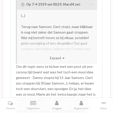
Op 7-4-2019 om 00:29,
MarsM
zei:
(...)
Terug naar Samson; Gert stopt, maar blijkbaar
is nog niet zeker dat Samson gaat stoppen.
Wat mij betreft horen ze bij elkaar, asteblief
géén opvolging of iets dergelijks! Dat gaat
sowieso niet lukken, krijg je zo’n Commissaris
Rex-achtige situatie... de opvolger kan dan
Expand
nooit tippen aan het origineel. Again: het is
mooi geweest.
Om dit topic eens te kicken met een post uit pre-
corona tijd (want wat was het toch een mooi idee
geweest - Danny stopte bij 15 Jaar Samson, Gert
zou stoppen bij 30 jaar Samson...); helaas, er kwam
toch een doorstart, een opvolger. En ja, het idee
was zo mooi, Marie als het 'extra baasje', maar het is
vooral, nu na vijf jaar, zo pijnlijk. Er zijn nu al hele
albums volgezongen met meer oude nummers in
Forums
Ongelezen
Inloggen
Registreren
Meer
een nieuwe versie dan daadwerkelijk nieuwe