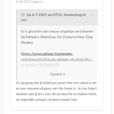
6 juli 2025
gepost
Op 6-7-2025 om 07:52,
HenkenIngrid
zei:
Er is gisteren een nieuw singeltje verschenen
bij Adriaans Webshop. De Zomerse Mee Zing
Medley:
https://www.adriaan-homepage-
webshop.nl/cd/bassie-adriaan-cd-single/#cc-
m-product-9538634075
Expand
een cdeetje met twee nummers: de medley
en een zomerse versie van Benidorm,
Zo grappig dat jij altijd pas weer hier iets plaatst als
voorzien van zomerse arrangementen. Ben
er een nieuwe uitgave van die twee is. Je zou haast
benieuwd hoe het klinkt.
denken dat jij iets met de productie te maken hebt,
en eigenlijk verkapt reclame maakt hier.