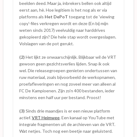
content is uitdrukkelijk verboden
(1)
. We
beelden deed. Maar ja, inbrekers bellen ook altijd
onderzoeken dan ook de te volgen procedure.
eerst aan, hè. Hoe legitiem is het nog als er via
Alle richtlijnen voor aanvragen kopie archief
platforms als
Het DePoT
toegang tot de 'viewing
zijn te bekijken via:
Kan ik materiaal opvragen
copy'-files verkregen wordt en deze (En bij mijn
uit het VRT-archief?
weten sinds 2017) veelvuldig naar harddrives
Een eventueel lek uit depot lijkt me
gekopieerd zijn? Die hele stap wordt overgeslagen.
onwaarschijnlijk(2)
maar ik signaleer uw
Volslagen van de pot gerukt.
opmerking aan onze IT-afdeling zodat ze de
beveiliging van de archiefdatabank kan
(2)
Het lijkt ze onwaarschijnlijk. Blijkbaar wil de VRT
controleren. Voor het online aanbieden van
gewoon geen gezichtsverlies lijden. Snap ik ook
VRT programma’s moet ik u verwijzen naar
wel. Die releasegroepen genieten ondertussen van
onze klantendienst of de
ruw materiaal, zoals bijvoorbeeld de werkopnamen,
aanbodverantwoordelijke van Studio 100
(3)
proefafleveringen en nog zoveel meer van alleen al
FC De Kampioenen. Zijn zo'n 400 bestanden, ieder
Bedankt voor uw mail
minstens een half uur per bestand. Proost!
Met vriendelijke groeten,
(3)
Sinds drie maandjes is er een nieuw platform
L. De. L.
actief.
VRT Heimwee
. Een kanaal op YouTube met
Archiefexploitatie
integrale fragmenten uit de archieven van de VRT.
VRT Archief
Wat netjes. Toch nog een beetje naar geluisterd.