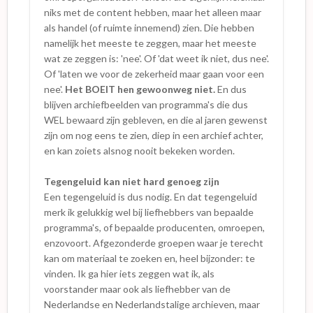
niks met de content hebben, maar het alleen maar
als handel (of ruimte innemend) zien. Die hebben
namelijk het meeste te zeggen, maar het meeste
wat ze zeggen is: 'nee'. Of 'dat weet ik niet, dus nee'.
Of 'laten we voor de zekerheid maar gaan voor een
nee'.
Het BOEIT hen gewoonweg niet.
En dus
blijven archiefbeelden van programma's die dus
WEL bewaard zijn gebleven, en die al jaren gewenst
zijn om nog eens te zien, diep in een archief achter,
en kan zoiets alsnog nooit bekeken worden.
Tegengeluid kan niet hard genoeg zijn
Een tegengeluid is dus nodig. En dat tegengeluid
merk ik gelukkig wel bij liefhebbers van bepaalde
programma's, of bepaalde producenten, omroepen,
enzovoort. Afgezonderde groepen waar je terecht
kan om materiaal te zoeken en, heel bijzonder: te
vinden. Ik ga hier iets zeggen wat ik, als
voorstander maar ook als liefhebber van de
Nederlandse en Nederlandstalige archieven, maar