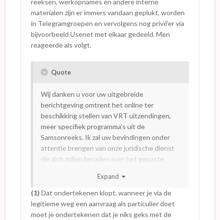
reeksen, werkopnames en andere interne
materialen zijn er immers vandaan geplukt, worden
in Telegramgroepen en vervolgens nog privé'er via
bijvoorbeeld Usenet met elkaar gedeeld. Men
reageerde als volgt.
Quote
Wij danken u voor uw uitgebreide
berichtgeving omtrent het online ter
beschikking stellen van VRT uitzendingen,
meer specifiek programma’s uit de
Samsonreeks. Ik zal uw bevindingen onder
attentie brengen van onze juridische dienst
die zich zullen beraden over het gepaste
gevolg betreffende deze inbreuk op de
Expand
wetgeving thuiskopie. Archief-klanten
ondertekenen een papier waarop de
(1)
Dat ondertekenen klopt, wanneer je via de
beperkingen van het gebruik staan
legitieme weg een aanvraag als particulier doet
aangegeven en commercialisering van deze
moet je ondertekenen dat je niks geks met de