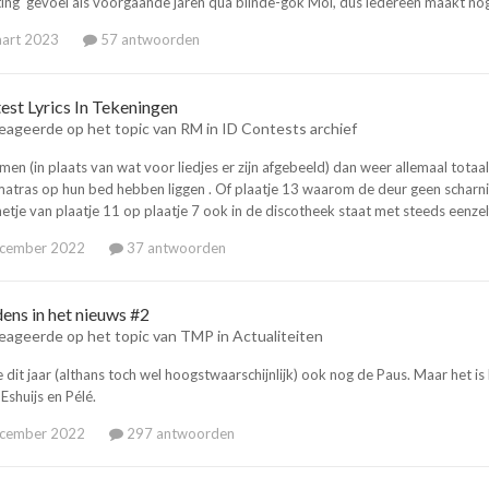
ting’ gevoel als voorgaande jaren qua blinde-gok Mol, dus iedereen maakt nog
art 2023
57 antwoorden
est Lyrics In Tekeningen
eageerde op het topic van
RM
in
ID Contests archief
omen (in plaats van wat voor liedjes er zijn afgebeeld) dan weer allemaal tot
 matras op hun bed hebben liggen . Of plaatje 13 waarom de deur geen scharn
etje van plaatje 11 op plaatje 7 ook in de discotheek staat met steeds eenzel
ecember 2022
37 antwoorden
dens in het nieuws #2
eageerde op het topic van
TMP
in
Actualiteiten
 dit jaar (althans toch wel hoogstwaarschijnlijk) ook nog de Paus. Maar het is
Eshuijs en Pélé.
ecember 2022
297 antwoorden