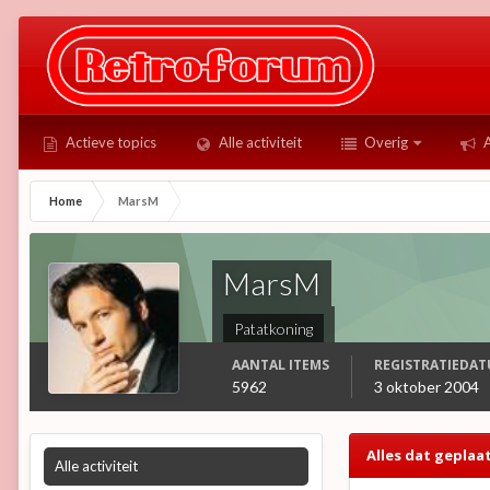
Actieve topics
Alle activiteit
Overig
A
Home
MarsM
MarsM
Patatkoning
AANTAL ITEMS
REGISTRATIEDA
5962
3 oktober 2004
Alles dat gepla
Alle activiteit