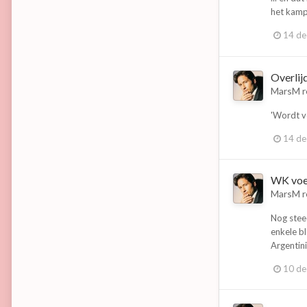
het kamp
14 d
Overlij
MarsM
r
'Wordt ve
14 d
WK voe
MarsM
r
Nog steed
enkele bl
Argentini
10 d