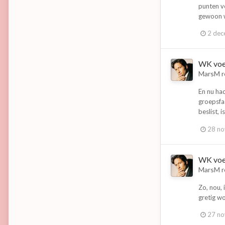
punten v
gewoon w
2 dec
WK voe
MarsM
r
En nu ha
groepsfas
beslist, 
28 n
WK voe
MarsM
r
Zo, nou, 
gretig w
27 n