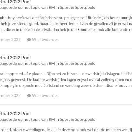
tbal 2022 Pool
eageerde op het topic van
RM
in
Sport & Sportpools
ba-boy heeft wel de hilarische voorspellingen zo. Uiteindelijk is het natuurlij
 heb je ze steeds goed, maar in de meerderheid van de gevallen zit je er wel naa
kiest die er in de 8e finale uitvalt dan heb je de 0 punten en ook alle komende ro
ember 2022
59 antwoorden
tbal 2022 Pool
eageerde op het topic van
RM
in
Sport & Sportpools
t happened… 1e plaats! . Bijna net zo bizar als de wedstrijduitslagen. Het i
lijk is geweest. De laatste wedstrijden lagen vrijwel overal volledig open en
ntknoping in de poule met Duitsland en vandaag weer de dramatische fout van 
ember 2022
59 antwoorden
tbal 2022 Pool
eageerde op het topic van
RM
in
Sport & Sportpools
rdaad, bizarre wendingen. Je ziet in deze pool ook wel dat de meesten wel zijn