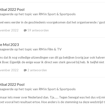
tbal 2022 Pool
eageerde op het topic van
RM
in
Sport & Sportpools
 wel eens eerder in de geschiedenis voorgekomen dat het organiserende / gast l
ovember 2022
59 antwoorden
de Mol 2023
eageerde op het topic van
RM
in
Film & TV
ns dat ik nog volledige uitzendingen van dit ga bekijken (vorig jaar ook halv
k Boer. Eigenlijk de enige waar ik direct een sterk gevoel bij heb. Ik twijfel n
ovember 2022
2 antwoorden
tbal 2022 Pool
eageerde op het topic van
RM
in
Sport & Sportpools
 maar iets meer over Nederland dan. Tja…… Tegen Senegal was het dus vrij 
et vooral het resultaat ertoe. Hoe anders is de stemming na deze wedstrijd t