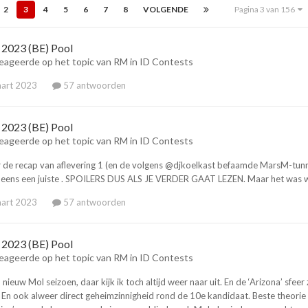
2
3
4
5
6
7
8
VOLGENDE
Pagina 3 van 156
2023 (BE) Pool
eageerde op het topic van
RM
in
ID Contests
art 2023
57 antwoorden
2023 (BE) Pool
eageerde op het topic van
RM
in
ID Contests
r de recap van aflevering 1 (en de volgens @djkoelkast befaamde MarsM-tunnel
 eens een juiste . SPOILERS DUS ALS JE VERDER GAAT LEZEN. Maar het was we
art 2023
57 antwoorden
2023 (BE) Pool
eageerde op het topic van
RM
in
ID Contests
 nieuw Mol seizoen, daar kijk ik toch altijd weer naar uit. En de ‘Arizona’ sfeer
. En ook alweer direct geheimzinnigheid rond de 10e kandidaat. Beste theorie