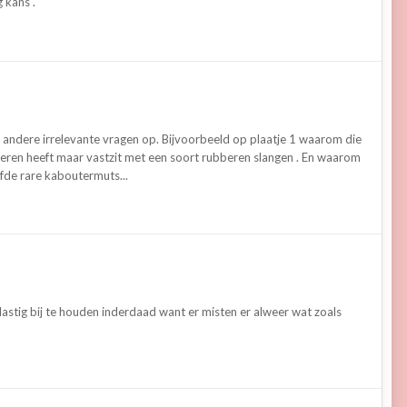
 kans .
aal andere irrelevante vragen op. Bijvoorbeeld op plaatje 1 waarom die
ieren heeft maar vastzit met een soort rubberen slangen . En waarom
fde rare kaboutermuts...
 lastig bij te houden inderdaad want er misten er alweer wat zoals