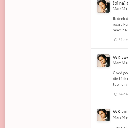
(bijna)
MarsM
r
Ik denk d
gebruiken
machine!
24 d
WK voe
MarsM
r
Goed ged
die tóch 
toen onv
24 d
WK voe
MarsM
r
... en da