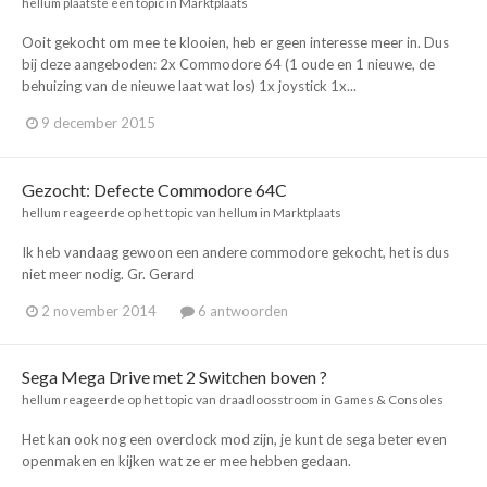
hellum
plaatste een topic in
Marktplaats
Ooit gekocht om mee te klooien, heb er geen interesse meer in. Dus
bij deze aangeboden: 2x Commodore 64 (1 oude en 1 nieuwe, de
behuizing van de nieuwe laat wat los) 1x joystick 1x...
9 december 2015
Gezocht: Defecte Commodore 64C
hellum
reageerde op het topic van
hellum
in
Marktplaats
Ik heb vandaag gewoon een andere commodore gekocht, het is dus
niet meer nodig. Gr. Gerard
2 november 2014
6 antwoorden
Sega Mega Drive met 2 Switchen boven ?
hellum
reageerde op het topic van
draadloosstroom
in
Games & Consoles
Het kan ook nog een overclock mod zijn, je kunt de sega beter even
openmaken en kijken wat ze er mee hebben gedaan.