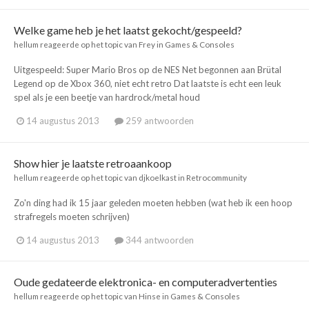
Welke game heb je het laatst gekocht/gespeeld?
hellum
reageerde op het topic van
Frey
in
Games & Consoles
Uitgespeeld: Super Mario Bros op de NES Net begonnen aan Brütal
Legend op de Xbox 360, niet echt retro Dat laatste is echt een leuk
spel als je een beetje van hardrock/metal houd
14 augustus 2013
259 antwoorden
Show hier je laatste retroaankoop
hellum
reageerde op het topic van
djkoelkast
in
Retrocommunity
Zo'n ding had ik 15 jaar geleden moeten hebben (wat heb ik een hoop
strafregels moeten schrijven)
14 augustus 2013
344 antwoorden
Oude gedateerde elektronica- en computeradvertenties
hellum
reageerde op het topic van
Hinse
in
Games & Consoles