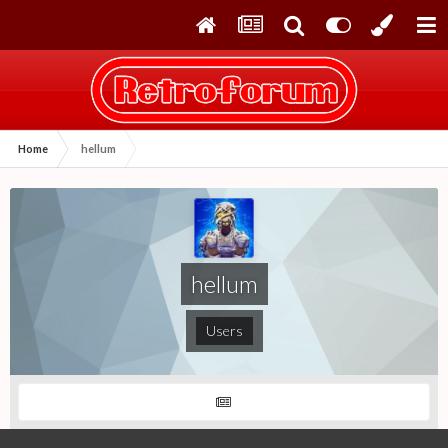
Home
hellum
hellum
Users