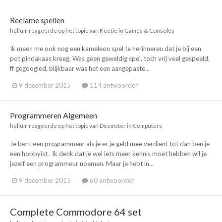
Reclame spellen
hellum
reageerde op het topic van
Keetie
in
Games & Consoles
Ik meen me ook nog een kameleon spel te herinneren dat je bij een
pot pindakaas kreeg. Was geen geweldig spel, toch vrij veel gespeeld.
ff gegoogled, blijkbaar was het een aangepaste...
9 december 2015
114 antwoorden
Programmeren Algemeen
hellum
reageerde op het topic van
Deemster
in
Computers
Je bent een programmeur als je er je geld mee verdient tot dan ben je
een hobbyist . Ik denk dat je wel iets meer kennis moet hebben wil je
jezelf een programmeur noemen. Maar je hebt in...
9 december 2015
60 antwoorden
Complete Commodore 64 set