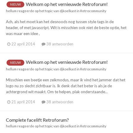
Welkom op het vernieuwde Retroforum!
NIEUW
hellum
reageerde op het topic van
djkoelkast
in
Retrocommunity
Ach, als het moet kan het desnoods nog tussen style tags in de
header, of met javascript. Wit is misschien ook niet de beste optie, het
was maar een idee ,
22 april 2014
38 antwoorden
Welkom op het vernieuwde Retroforum!
NIEUW
hellum
reageerde op het topic van
djkoelkast
in
Retrocommunity
Misschien een beetje een zeikmodus, maar ik vind het jammer dat het
logo nu zo slecht zichtbaar is. Ik denk dat het beter is als je de
achtergrond wit maakt. Om te helpen, plak onderstaande...
21 april 2014
38 antwoorden
Complete facelift Retroforum?
hellum
reageerde op het topic van
djkoelkast
in
Retrocommunity