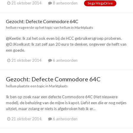
21 oktober 2014
8 antwoorden
Sega MegaDrive
Gezocht: Defecte Commodore 64C
hellum
reageerde op het topic van
hellum
in
Marktplaats
@Keetie: Ik zal het ook even bij de HCC gebruikersgroep proberen.
@DJKoelkast: Ik zat zelf aan 20 euro te denken, ongeveer de helft van
een goede.
21 oktober 2014
6 antwoorden
Gezocht: Defecte Commodore 64C
hellum
plaatste een topic in
Marktplaats
Ik ben op zoek naar een defecte Commodore 64C (Het nieuwere
model), de behuizing van de mijne is kapot. Liefst een die er nog netjes
uitziet, maar zolang er niets is afgebroken heb ik er...
21 oktober 2014
6 antwoorden