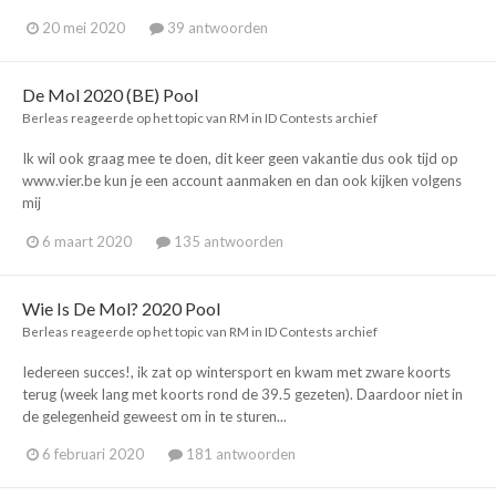
20 mei 2020
39 antwoorden
De Mol 2020 (BE) Pool
Berleas
reageerde op het topic van
RM
in
ID Contests archief
Ik wil ook graag mee te doen, dit keer geen vakantie dus ook tijd op
www.vier.be kun je een account aanmaken en dan ook kijken volgens
mij
6 maart 2020
135 antwoorden
Wie Is De Mol? 2020 Pool
Berleas
reageerde op het topic van
RM
in
ID Contests archief
Iedereen succes!, ik zat op wintersport en kwam met zware koorts
terug (week lang met koorts rond de 39.5 gezeten). Daardoor niet in
de gelegenheid geweest om in te sturen...
6 februari 2020
181 antwoorden