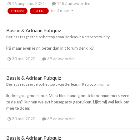
16 augustus 2021
1487 antwoorden
(en 2 meer)
P2000M
P2000T
Bassie & Adriaan Pubquiz
Berleas
reageerde op het topic van
Berleas
in
Retrocommunity
PB maar even je nr. beter dan in t forum denk ik?
30 mei 2020
39 antwoorden
Bassie & Adriaan Pubquiz
Berleas
reageerde op het topic van
Berleas
in
Retrocommunity
ik doe graag mee hoor. Misschien handig om telefoonnummers even
te delen? Kunnen we evt houseparty gebruiken. Lijkt mij wel leuk om
mee te doen!
30 mei 2020
39 antwoorden
Bassie & Adriaan Pubquiz