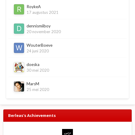
RoykeA
17 augustus 2021
dennismiiboy
20 november 2020
WouterBoeve
24 juni 2020
doeska
30 mei 2020
MarsM
25 mei 2020
Berleas's Achievements