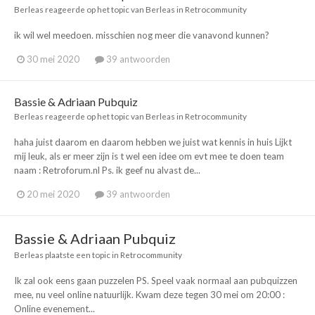
Berleas
reageerde op het topic van
Berleas
in
Retrocommunity
ik wil wel meedoen. misschien nog meer die vanavond kunnen?
30 mei 2020
39 antwoorden
Bassie & Adriaan Pubquiz
Berleas
reageerde op het topic van
Berleas
in
Retrocommunity
haha juist daarom en daarom hebben we juist wat kennis in huis Lijkt
mij leuk, als er meer zijn is t wel een idee om evt mee te doen team
naam : Retroforum.nl Ps. ik geef nu alvast de...
20 mei 2020
39 antwoorden
Bassie & Adriaan Pubquiz
Berleas
plaatste een topic in
Retrocommunity
Ik zal ook eens gaan puzzelen PS. Speel vaak normaal aan pubquizzen
mee, nu veel online natuurlijk. Kwam deze tegen 30 mei om 20:00 :
Online evenement...