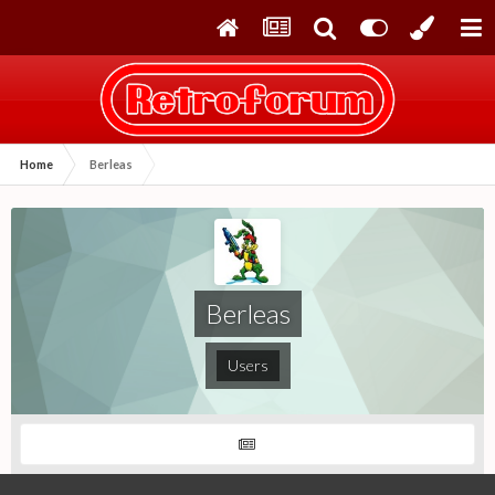
Home
Berleas
Berleas
Users