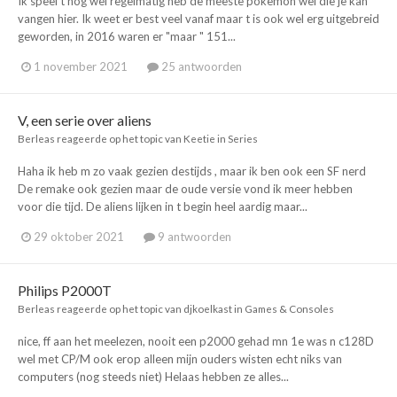
Ik speel t nog wel regelmatig heb de meeste pokemon wel die je kan
vangen hier. Ik weet er best veel vanaf maar t is ook wel erg uitgebreid
geworden, in 2016 waren er "maar " 151...
1 november 2021
25 antwoorden
V, een serie over aliens
Berleas
reageerde op het topic van
Keetie
in
Series
Haha ik heb m zo vaak gezien destijds , maar ik ben ook een SF nerd
De remake ook gezien maar de oude versie vond ik meer hebben
voor die tijd. De aliens lijken in t begin heel aardig maar...
29 oktober 2021
9 antwoorden
Philips P2000T
Berleas
reageerde op het topic van
djkoelkast
in
Games & Consoles
nice, ff aan het meelezen, nooit een p2000 gehad mn 1e was n c128D
wel met CP/M ook erop alleen mijn ouders wisten echt niks van
computers (nog steeds niet) Helaas hebben ze alles...