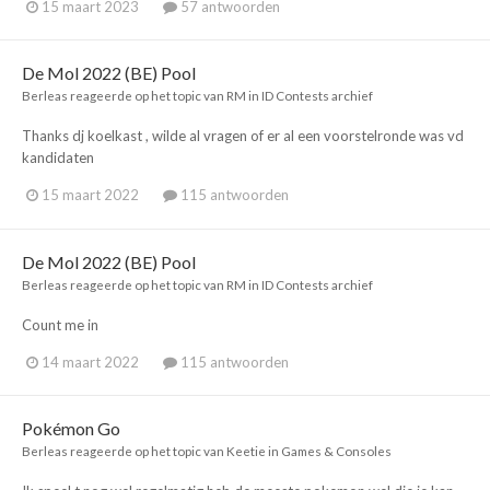
15 maart 2023
57 antwoorden
De Mol 2022 (BE) Pool
Berleas
reageerde op het topic van
RM
in
ID Contests archief
Thanks dj koelkast , wilde al vragen of er al een voorstelronde was vd
kandidaten
15 maart 2022
115 antwoorden
De Mol 2022 (BE) Pool
Berleas
reageerde op het topic van
RM
in
ID Contests archief
Count me in
14 maart 2022
115 antwoorden
Pokémon Go
Berleas
reageerde op het topic van
Keetie
in
Games & Consoles