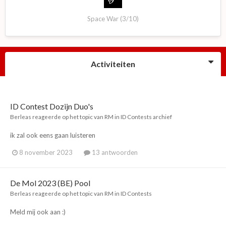
Space War (3/10)
Activiteiten
ID Contest Dozijn Duo's
Berleas
reageerde op het topic van
RM
in
ID Contests archief
ik zal ook eens gaan luisteren
8 november 2023
13 antwoorden
De Mol 2023 (BE) Pool
Berleas
reageerde op het topic van
RM
in
ID Contests
Meld mij ook aan :)