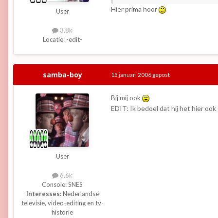
Hier prima hoor
User
3,8k
Locatie:
-edit-
samba-boy
15 januari 2006
gepost
Bij mij ook
EDIT: Ik bedoel dat hij het hier oo
User
6,6k
Console:
SNES
Interesses:
Nederlandse
televisie, video-editing en tv-
historie