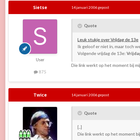
Sietse
14 januari 2006
gepost
Quote
Leuk stukje over Vrijdag de 13e
Ik geloof er niet in, maar toch w
Volgende vrijdag de 13e:
Vrijda
User
Die link werkt op het moment bij mi
875
Twice
14 januari 2006
gepost
Quote
[..]
Die link werkt op het moment bij