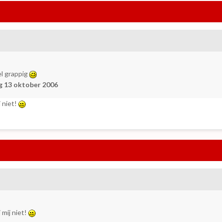
el grappig
g 13 oktober 2006
j niet!
 mij niet!