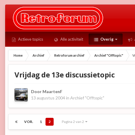
Actieve topics
Alle activiteit
Overig
Home
Archief
Retroforum archief
Archief "Offtopic"
V
Vrijdag de 13e discussietopic
Door
MaartenF
13 augustus 2004
in
Archief "Offtopic"
VOR.
1
2
Pagina 2 van 2