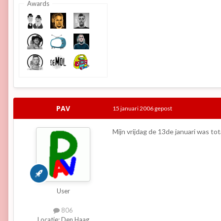
Awards
PAV
15 januari 2006
gepost
Mijn vrijdag de 13de januari was tot
User
806
Locatie:
Den Haag