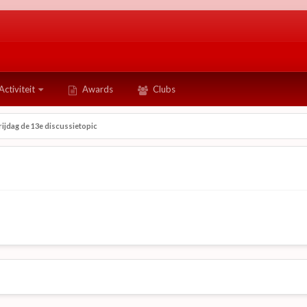
Activiteit
Awards
Clubs
rijdag de 13e discussietopic