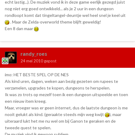
echt lastig...). De muziek vond ik in deze game eerlijk gezegd juist
nog niet erg goed ontwikkeld... als je 2 uur in een dungeon
rondloopt komt dat tingeltangel-deuntje wel heel snel je keel uit
. Maar de Zelda-overworld theme blijft geweldig!
Een 8 dan maar
randy_roes
24 mei 2010
gepost
imo: HET BESTE SPEL OP DE NES
Als kind uren, dagen, weken aan bezig gezeten om rupees te
verzamelen, upgrades te kopen, dungeons te herspelen.
Ik was zo trots op mezelf toen ik een dungeon uitspeelde en toen
een nieuw item kreeg.
Maar, vroeger was er geen internet, dus de laatste dungeon is me
nooit gelukt als kind. (geraakte steeds mijn weg kwijt
), maar
uiteraard lukt het me nu wel om bij Ganon te geraken en de
tweede quest te spelen.
De muziek vind ik gewoon subliem.