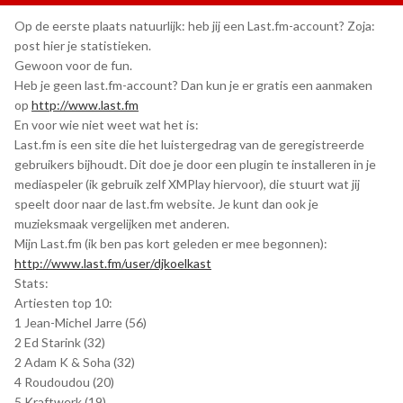
Op de eerste plaats natuurlijk: heb jij een Last.fm-account? Zoja:
post hier je statistieken.
Gewoon voor de fun.
Heb je geen last.fm-account? Dan kun je er gratis een aanmaken
op
http://www.last.fm
En voor wie niet weet wat het is:
Last.fm is een site die het luistergedrag van de geregistreerde
gebruikers bijhoudt. Dit doe je door een plugin te installeren in je
mediaspeler (ik gebruik zelf XMPlay hiervoor), die stuurt wat jij
speelt door naar de last.fm website. Je kunt dan ook je
muzieksmaak vergelijken met anderen.
Mijn Last.fm (ik ben pas kort geleden er mee begonnen):
http://www.last.fm/user/djkoelkast
Stats:
Artiesten top 10:
1 Jean-Michel Jarre (56)
2 Ed Starink (32)
2 Adam K & Soha (32)
4 Roudoudou (20)
5 Kraftwerk (19)