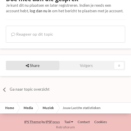
Je kunt dit nu plaatsen en later registreren. Indien je reeds een
account hebt,
log dan nu in
om het bericht te plaatsen met je account.
Reageer op dit topic
Share
Volgers
0
Ga naar topic overzicht
Home
Media
Muziek
Jouw Last.fm statistieken
IPS Theme
by
IPSFocus
Taal
Contact
Cookies
Retroforum