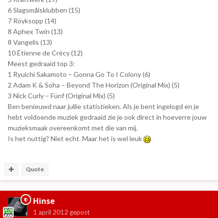
6 Slagsmålsklubben (15)
7 Röyksopp (14)
8 Aphex Twin (13)
8 Vangelis (13)
10 Étienne de Crécy (12)
Meest gedraaid top 3:
1 Ryuichi Sakamoto – Gonna Go To I Colony (6)
2 Adam K & Soha – Beyond The Horizon (Original Mix) (5)
3 Nick Curly – Fünf (Original Mix) (5)
Ben benieuwd naar jullie statistieken. Als je bent ingelogd en je
hebt voldoende muziek gedraaid zie je ook direct in hoeverre jouw
muzieksmaak overeenkomt met die van mij.
Is het nuttig? Niet echt. Maar het is wel leuk
Quote
Hinse
1 april 2012
gepost