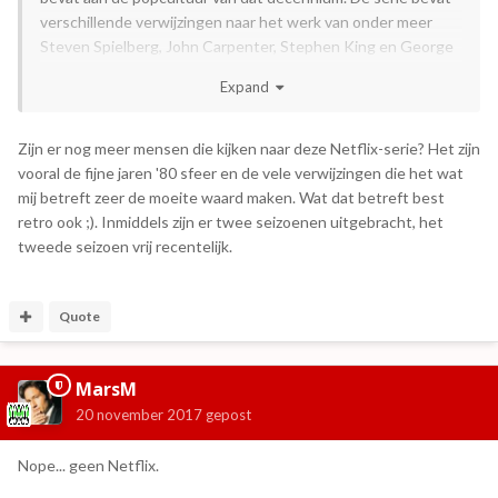
verschillende verwijzingen naar het werk van onder meer
Steven Spielberg, John Carpenter, Stephen King en George
Lucas. Op 15 juli 2016 ging het eerste seizoen in première op
Expand
de streamingdienst Netflix.
Zijn er nog meer mensen die kijken naar deze Netflix-serie? Het zijn
vooral de fijne jaren '80 sfeer en de vele verwijzingen die het wat
mij betreft zeer de moeite waard maken. Wat dat betreft best
retro ook ;). Inmiddels zijn er twee seizoenen uitgebracht, het
tweede seizoen vrij recentelijk.
Quote
MarsM
20 november 2017
gepost
Nope... geen Netflix.