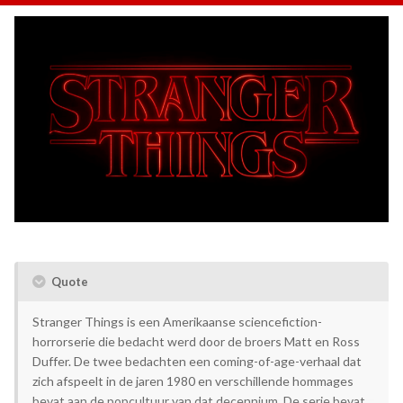
Quote
Stranger Things is een Amerikaanse sciencefiction-
horrorserie die bedacht werd door de broers Matt en Ross
Duffer. De twee bedachten een coming-of-age-verhaal dat
zich afspeelt in de jaren 1980 en verschillende hommages
bevat aan de popcultuur van dat decennium. De serie bevat