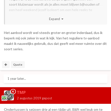
soort kluizenaar wordt als je alles moet blijven bijhouden of
een heel weekend jezelf isoleert om een hele reeks te
kijken (of je moet zeeën van tijd hebben).
Expand
Het aanbod wordt wel steeds groter en groter inderdaad, dus ik
beperk mij ook zeker in wat ik kijk. Van het reguliere tv-aanbod
maakt ik nauwelijks gebruik, dus dat geeft wel meer ruimte over dit
soort series.
Quote
1 year later...
TMP
2 augustus 2019
gepost
Ondertussen is seizoen drie al een tijdje uit. Blijft wel leuk om te