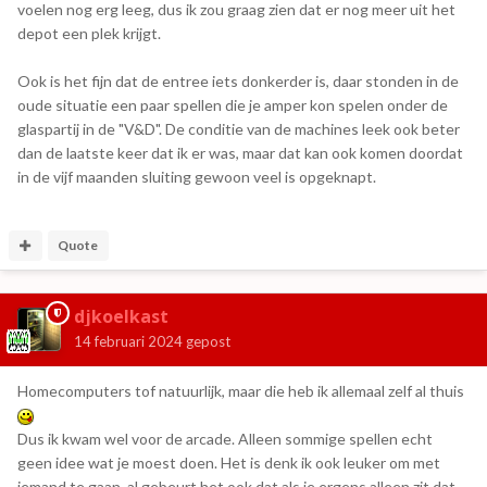
voelen nog erg leeg, dus ik zou graag zien dat er nog meer uit het
depot een plek krijgt.
Ook is het fijn dat de entree iets donkerder is, daar stonden in de
oude situatie een paar spellen die je amper kon spelen onder de
glaspartij in de "V&D". De conditie van de machines leek ook beter
dan de laatste keer dat ik er was, maar dat kan ook komen doordat
in de vijf maanden sluiting gewoon veel is opgeknapt.
Quote
djkoelkast
14 februari 2024
gepost
Homecomputers tof natuurlijk, maar die heb ik allemaal zelf al thuis
Dus ik kwam wel voor de arcade. Alleen sommige spellen echt
geen idee wat je moest doen. Het is denk ik ook leuker om met
iemand te gaan, al gebeurt het ook dat als je ergens alleen zit dat