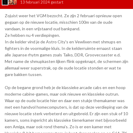
13 februari 2024
gestart
Zojuist weer het VGM bezocht. Ze zijn 2 februari opnieuw open
gegaan op de nieuwe locatie, misschien 100m van de oude
vandaan, in een vrijstaand oud bankpand.
Ze hebben nu 4 verdiepingen.
In de kelder vind je de Astro City's en Vewlixen met shmups en
fighters in de voormalige kluis. In de kelderruimte ernaast staan
alle Japanse rhytm games zoals Taiko, DDR, Groovecoaster e.d.
Met name de shmupkasten lijken flink opgeknapt, de schermen zijn
allemaal weer superstrak, op de oude locatie stonden er wat te
gare bakken tussen.
Op de begane grond heb je de klassieke arcade cabs en een hoop
moderne cabine-games, maar ook nieuwe en klassieke outrun.
Waar op de oude locatie hier en daar een stukje themakamer was
met een handvol homecomputers, is dat op deze verdieping van de
nieuwe locatie sterk verbeterd en uitgebreid. Er zijn een stuk of 10
kamers, soms ingericht als klassieke tienerkamer met bijvoorbeeld
een Amiga, maar ook rond thema's. Zo is er een kamer met