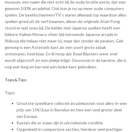
museum, een naam die niet echt bij de oude locatie paste, dat was
gewoon 100% arcadehal. Ook kun je nu op meer oude computers
spelen. De beeldschermen/TV's waren allemaal top waardoor alles
spellen goed uit de verf kwamen, alleen de originele Atari Pong
stond er wat sneu bij. De kelder met Japanse spellen heeft een
lekkere Kaikan Monaco sfeer (dé beroemde Japanse arcade in
Shibuya die helaas niet meer is), maar dan zonder de peuken. Gek
genoeg is een Asteroids kast als een soort grote asbak
ontworpen, heel bizar. En ik hoop dat Road Blasters weer snel
wordt afgestoft en een plekje krijgt. Desnoods in de kantine, die is
nog wat leeg en kan wel een leuke kast gebruiken.
Tops&Tips:
Tops:
Grootste speelbare collectie arcadekasten voor alles-in-een
prijs van 15€/2uur in Benelux en hws een veel groter deel
van Europa.
Kasten die er staan zijn in uitstekende conditie
Opgedeeld in compactere secties, hierdoor veel prettiger