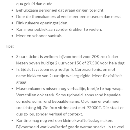
qua geluid dan oude
Behulpzaam personeel dat graag dingen toelicht
Door de themakamers al veel meer een museum dan eerst
Flink ruimere openingstijden.
Kan meer publiek aan zonder drukker te voelen.
Meer en schoner sanitair.
Tips:
3 uurs ticket is welkom, bijvoorbeeld voor 20€, zou ik dan
kiezen boven huidige 2 uur voor 15€ of 27,50€ voor hele dag.
Is tijdslotsysteem nog nodig? Is Coronaerfenis, en met
name blokken van 2 uur zijn wel erg rigide. Meer flexibiliteit
graag
Museumkamers missen nog verhaallijn, beetje te hap-snap.
Verschillen ook sterk. Soms tijdbeeld, soms rond bepaalde
console, soms rond bepaalde game. Ook mag er wat meer
toelichting bij. Zie foto vitrinekast met P2000T. Die staat er
dus zo los, zonder verhaal of context.
Kantine mag nog wel een kleine kwaliteitsslag maken.
Bijvoorbeeld wat kwalitatief goede warme snacks. Is te veel