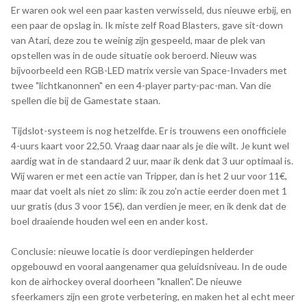
Er waren ook wel een paar kasten verwisseld, dus nieuwe erbij, en
een paar de opslag in. Ik miste zelf Road Blasters, gave sit-down
van Atari, deze zou te weinig zijn gespeeld, maar de plek van
opstellen was in de oude situatie ook beroerd. Nieuw was
bijvoorbeeld een RGB-LED matrix versie van Space-Invaders met
twee "lichtkanonnen" en een 4-player party-pac-man. Van die
spellen die bij de Gamestate staan.
Tijdslot-systeem is nog hetzelfde. Er is trouwens een onofficiele
4-uurs kaart voor 22,50. Vraag daar naar als je die wilt. Je kunt wel
aardig wat in de standaard 2 uur, maar ik denk dat 3 uur optimaal is.
Wij waren er met een actie van Tripper, dan is het 2 uur voor 11€,
maar dat voelt als niet zo slim: ik zou zo'n actie eerder doen met 1
uur gratis (dus 3 voor 15€), dan verdien je meer, en ik denk dat de
boel draaiende houden wel een en ander kost.
Conclusie: nieuwe locatie is door verdiepingen helderder
opgebouwd en vooral aangenamer qua geluidsniveau. In de oude
kon de airhockey overal doorheen "knallen". De nieuwe
sfeerkamers zijn een grote verbetering, en maken het al echt meer