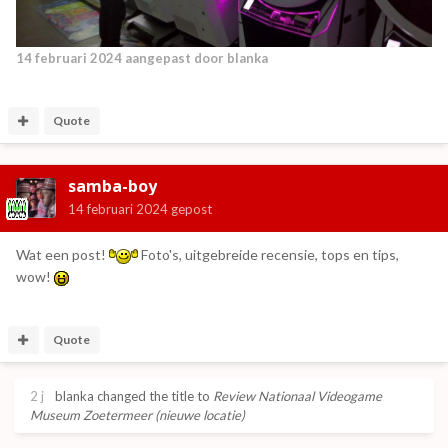
14 februari 2024
aangepast door blanka
Quote
samba-boy
14 februari 2024
gepost
Wat een post!
Foto's, uitgebreide recensie, tops en tips,
wow!
Quote
2 j
blanka
changed the title to
Review Nationaal Videogame
Museum Zoetermeer (nieuwe locatie)