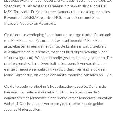
klassieke 8-bit homecomputers, je kunt daar spelen op ee C64, ZX
Spectrum, PC, en achter glas meer 8-bit bakken als de P2000T,
MSX, Tandy etc. Er zijn ook themakamers rond consolegeneraties.
Bijvoorbeeld SNES/Megadrive, NES, maar ook een met Space
Invaders, Vectrex en Asteroids.
Op de eerste verdieping is een kantine-achtige ruimte. Er zou ook
een Pac-Man expo zijn, maar dat was vrij beperkt, 6 Pac-Man
arcadekasten in een kleine ruimte. De kantine is wat uitgebreid,
qua afmeting en qua snacks, maar het blijft vrij eenvoudig. Geen
frituur volgens mij. Wel een broodje gezond, hot-dog dat soort. De
ruimte grenst wel aan twee buitenterassen, ik verwacht dat er
eentje bij mooi weer gebruikt gaat worden. Hier vind je ook een
Mario-Kart setup, en vind je een aantal moderne consoles op TV's.
Op de tweede verdieping is het educatie-gedeelte. De functie
hier was niet helemaal duidelijk. Er stonden bijvoorbeelde 6
computers met Minecraft in een kleine kamer. Minecraft Education
wellicht? Ook is op deze verdieping een ruimte met de gekke
Japanse kinderspellen