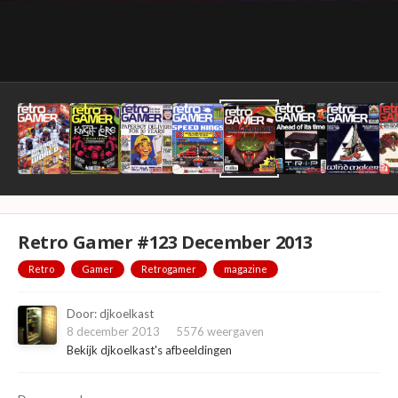
Retro Gamer #123 December 2013
Retro
Gamer
Retrogamer
magazine
Door:
djkoelkast
8 december 2013
5576 weergaven
Bekijk djkoelkast's afbeeldingen