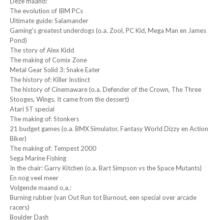
Deze maand:
The evolution of IBM PCs
Ultimate guide: Salamander
Gaming's greatest underdogs (o.a. Zool, PC Kid, Mega Man en James
Pond)
The story of Alex Kidd
The making of Comix Zone
Metal Gear Solid 3: Snake Eater
The history of: Killer Instinct
The history of Cinemaware (o.a. Defender of the Crown, The Three
Stooges, Wings, It came from the dessert)
Atari ST special
The making of: Stonkers
21 budget games (o.a. BMX Simulator, Fantasy World Dizzy en Action
Biker)
The making of: Tempest 2000
Sega Marine Fishing
In the chair: Garry Kitchen (o.a. Bart Simpson vs the Space Mutants)
En nog veel meer
Volgende maand o,a,:
Burning rubber (van Out Run tot Burnout, een special over arcade
racers)
Boulder Dash