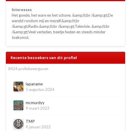
Interesses
Het goede, het ware en het schone. &amp;lt;br /&amp;gt;De
wereld rondom mij en mezelf.&amp;lt;br
/&amp;gt;Radio.&amp;lt;br /&amp;gt;Televisie. &amp;lt;br
/&amp;gt;Veel verleden, beetje heden en steeds minder
toekomst.
Recente bezoekers van dit profiel
8424 profielweergaven
lapaname
5 augustus 2024
mcmurdyy
9 maart 2023
TMP
9 januari 2022