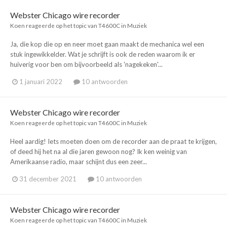
Webster Chicago wire recorder
Koen
reageerde op het topic van
T4600C
in
Muziek
Ja, die kop die op en neer moet gaan maakt de mechanica wel een
stuk ingewikkelder. Wat je schrijft is ook de reden waarom ik er
huiverig voor ben om bijvoorbeeld als 'nagekeken'...
1 januari 2022
10 antwoorden
Webster Chicago wire recorder
Koen
reageerde op het topic van
T4600C
in
Muziek
Heel aardig! Iets moeten doen om de recorder aan de praat te krijgen,
of deed hij het na al die jaren gewoon nog? Ik ken weinig van
Amerikaanse radio, maar schijnt dus een zeer...
31 december 2021
10 antwoorden
Webster Chicago wire recorder
Koen
reageerde op het topic van
T4600C
in
Muziek