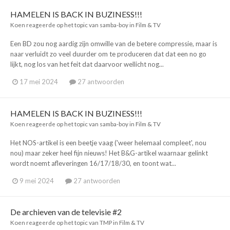
HAMELEN IS BACK IN BUZINESS!!!
Koen
reageerde op het topic van
samba-boy
in
Film & TV
Een BD zou nog aardig zijn omwille van de betere compressie, maar is
naar verluidt zo veel duurder om te produceren dat dat een no go
lijkt, nog los van het feit dat daarvoor wellicht nog...
17 mei 2024
27 antwoorden
HAMELEN IS BACK IN BUZINESS!!!
Koen
reageerde op het topic van
samba-boy
in
Film & TV
Het NOS-artikel is een beetje vaag ('weer helemaal compleet', nou
nou) maar zeker heel fijn nieuws! Het B&G-artikel waarnaar gelinkt
wordt noemt afleveringen 16/17/18/30, en toont wat...
9 mei 2024
27 antwoorden
De archieven van de televisie #2
Koen
reageerde op het topic van
TMP
in
Film & TV