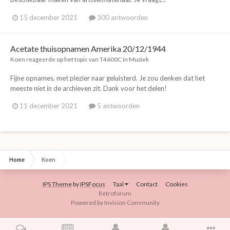
15 december 2021
300 antwoorden
Acetate thuisopnamen Amerika 20/12/1944
Koen
reageerde op het topic van
T4600C
in
Muziek
Fijne opnames, met plezier naar geluisterd. Je zou denken dat het
meeste niet in de archieven zit. Dank voor het delen!
11 december 2021
5 antwoorden
Home
Koen
IPS Theme
by
IPSFocus
Taal
Contact
Cookies
Retroforum
Powered by Invision Community