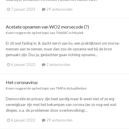
7 januari 2022
29 antwoorden
Acetate opnamen van WO2 morsecode (?)
Koen
reageerde op het topic van
T4600C
in
Muziek
Er zit wat fading in, ik dacht eerst aan bv. een praktijktest om morse-
mensen aan te nemen, maar dan zou de opname wel bij de bron
gemaakt zijn. Dus ja, gedachten gaan richting opname...
6 januari 2022
2 antwoorden
Het coronavirus
Koen
reageerde op het topic van
TMP
in
Actualiteiten
Democratie en privacy zijn heel aardig maar ik weet niet of ze erg
verenigbaar zijn met het bekampen van corona (en zo nog wel wat
dingen, o.a. de problemen door overbevolking)...
6 januari 2022
29 antwoorden