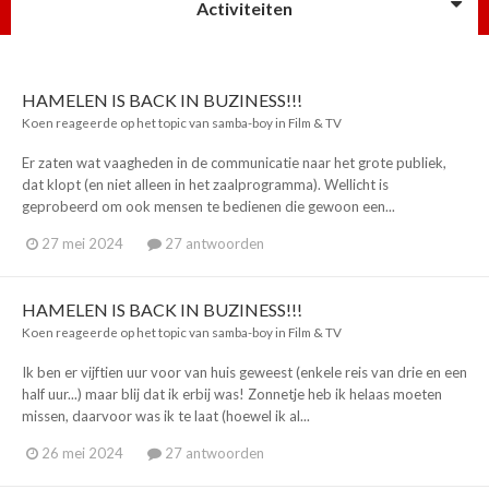
Activiteiten
HAMELEN IS BACK IN BUZINESS!!!
Koen
reageerde op het topic van
samba-boy
in
Film & TV
Er zaten wat vaagheden in de communicatie naar het grote publiek,
dat klopt (en niet alleen in het zaalprogramma). Wellicht is
geprobeerd om ook mensen te bedienen die gewoon een...
27 mei 2024
27 antwoorden
HAMELEN IS BACK IN BUZINESS!!!
Koen
reageerde op het topic van
samba-boy
in
Film & TV
Ik ben er vijftien uur voor van huis geweest (enkele reis van drie en een
half uur...) maar blij dat ik erbij was! Zonnetje heb ik helaas moeten
missen, daarvoor was ik te laat (hoewel ik al...
26 mei 2024
27 antwoorden