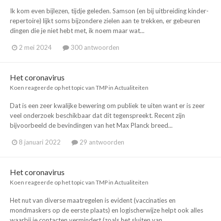
Ik kom even bijlezen, tijdje geleden. Samson (en bij uitbreiding kinder-
repertoire) lijkt soms bijzondere zielen aan te trekken, er gebeuren
dingen die je niet hebt met, ik noem maar wat...
2 mei 2024
300 antwoorden
Het coronavirus
Koen
reageerde op het topic van
TMP
in
Actualiteiten
Dat is een zeer kwalijke bewering om publiek te uiten want er is zeer
veel onderzoek beschikbaar dat dit tegenspreekt. Recent zijn
bijvoorbeeld de bevindingen van het Max Planck breed...
8 januari 2022
29 antwoorden
Het coronavirus
Koen
reageerde op het topic van
TMP
in
Actualiteiten
Het nut van diverse maatregelen is evident (vaccinaties en
mondmaskers op de eerste plaats) en logischerwijze helpt ook alles
waarbij je contacten vermindert (zoals het sluiten van...