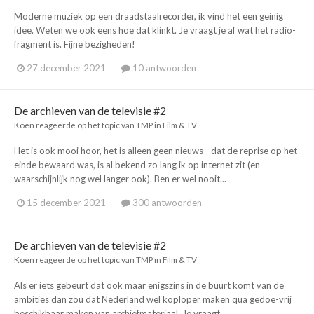
Moderne muziek op een draadstaalrecorder, ik vind het een geinig
idee. Weten we ook eens hoe dat klinkt. Je vraagt je af wat het radio-
fragment is. Fijne bezigheden!
27 december 2021
10 antwoorden
De archieven van de televisie #2
Koen
reageerde op het topic van
TMP
in
Film & TV
Het is ook mooi hoor, het is alleen geen nieuws - dat de reprise op het
einde bewaard was, is al bekend zo lang ik op internet zit (en
waarschijnlijk nog wel langer ook). Ben er wel nooit...
15 december 2021
300 antwoorden
De archieven van de televisie #2
Koen
reageerde op het topic van
TMP
in
Film & TV
Als er iets gebeurt dat ook maar enigszins in de buurt komt van de
ambities dan zou dat Nederland wel koploper maken qua gedoe-vrij
beschikbaar maken van archiefmateriaal. Je vraagt...