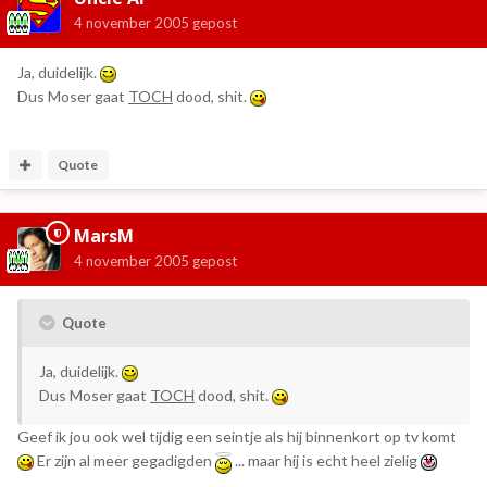
4 november 2005
gepost
Ja, duidelijk.
Dus Moser gaat
TOCH
dood, shit.
Quote
MarsM
4 november 2005
gepost
Quote
Ja, duidelijk.
Dus Moser gaat
TOCH
dood, shit.
Geef ik jou ook wel tijdig een seintje als hij binnenkort op tv komt
Er zijn al meer gegadigden
... maar hij is echt heel zielig