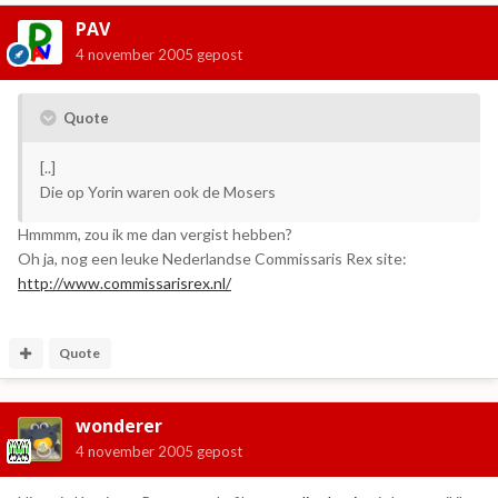
PAV
4 november 2005
gepost
Quote
[..]
Die op Yorin waren ook de Mosers
Hmmmm, zou ik me dan vergist hebben?
Oh ja, nog een leuke Nederlandse Commissaris Rex site:
http://www.commissarisrex.nl/
Quote
wonderer
4 november 2005
gepost