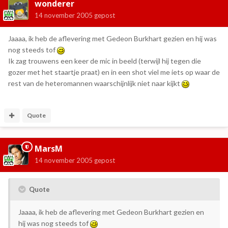
wonderer
14 november 2005
gepost
Jaaaa, ik heb de aflevering met Gedeon Burkhart gezien en hij was
nog steeds tof
Ik zag trouwens een keer de mic in beeld (terwijl hij tegen die
gozer met het staartje praat) en in een shot viel me iets op waar de
rest van de heteromannen waarschijnlijk niet naar kijkt
Quote
MarsM
14 november 2005
gepost
Quote
Jaaaa, ik heb de aflevering met Gedeon Burkhart gezien en
hij was nog steeds tof