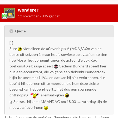
wonderer
12 november 2005
gepost
Quote
[..]
Sure
Niet alleen de aflevering is ÃƒÂ©ÃƒÂ©n van de
beste uit seizoen 1, maar het is sowieso ook gaaf om te zien
hoe Moser het opneemt tegen de acteur die ook Rex'
toekomstige baasje speelt
Gedeon Burkhard speelt hier
dus een accountant, die volgens een ziekenhuisonderzoek
blijkt besmet met HIV.... en dat kan hij niet verkroppen, dus
begint hij iedereen uit te moorden die hem deze ziekte
bezorgd kan hebben/heeft... met dus een spannende
ontknoping
allemaal kijken
@ Sietse... hij komt MAANDAG om 18.00 ..... zaterdag zijn de
nieuwe afleveringen
Ja, het is een van de weinige afleveringen die ik me nog herinner,