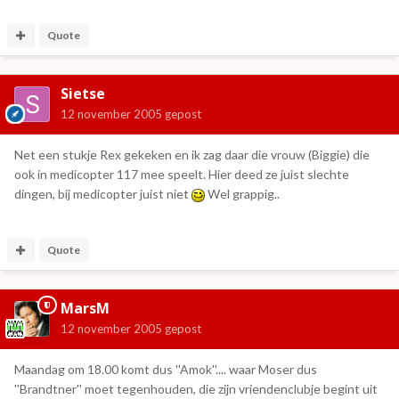
Quote
Sietse
12 november 2005
gepost
Net een stukje Rex gekeken en ik zag daar die vrouw (Biggie) die
ook in medicopter 117 mee speelt. Hier deed ze juist slechte
dingen, bij medicopter juist niet
Wel grappig..
Quote
MarsM
12 november 2005
gepost
Maandag om 18.00 komt dus ''Amok''.... waar Moser dus
''Brandtner'' moet tegenhouden, die zijn vriendenclubje begint uit