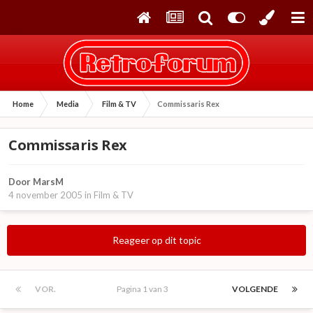
Home
Media
Film & TV
Commissaris Rex
Commissaris Rex
Door
MarsM
4 november 2005
in
Film & TV
Reageer op dit topic
VOR.
Pagina 1 van 3
VOLGENDE