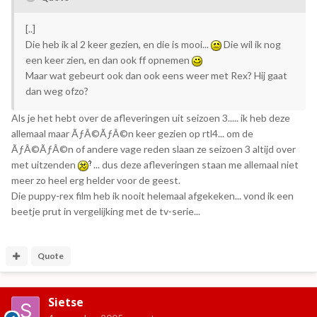
[..]
Die heb ik al 2 keer gezien, en die is mooi...
Die wil ik nog
een keer zien, en dan ook ff opnemen
Maar wat gebeurt ook dan ook eens weer met Rex? Hij gaat
dan weg ofzo?
Als je het hebt over de afleveringen uit seizoen 3..... ik heb deze
allemaal maar ÃƒÂ©ÃƒÂ©n keer gezien op rtl4... om de
ÃƒÂ©ÃƒÂ©n of andere vage reden slaan ze seizoen 3 altijd over
met uitzenden
... dus deze afleveringen staan me allemaal niet
meer zo heel erg helder voor de geest.
Die puppy-rex film heb ik nooit helemaal afgekeken... vond ik een
beetje prut in vergelijking met de tv-serie...
Quote
Sietse