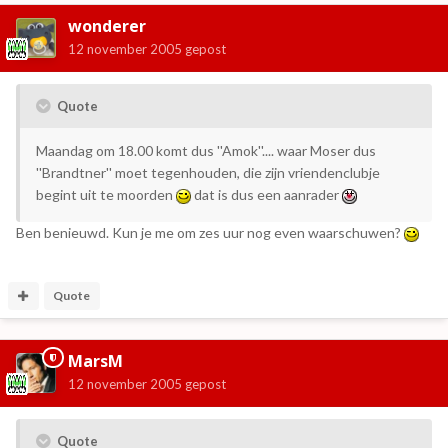
wonderer
12 november 2005
gepost
Quote
Maandag om 18.00 komt dus ''Amok''.... waar Moser dus
''Brandtner'' moet tegenhouden, die zijn vriendenclubje
begint uit te moorden
dat is dus een aanrader
Ben benieuwd. Kun je me om zes uur nog even waarschuwen?
Quote
MarsM
12 november 2005
gepost
Quote