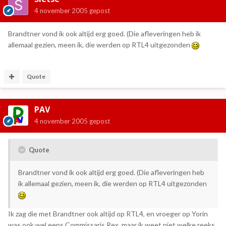
4 november 2005
gepost
Brandtner vond ik ook altijd erg goed. (Die afleveringen heb ik
allemaal gezien, meen ik, die werden op RTL4 uitgezonden
Quote
PAV
4 november 2005
gepost
Quote
Brandtner vond ik ook altijd erg goed. (Die afleveringen heb
ik allemaal gezien, meen ik, die werden op RTL4 uitgezonden
Ik zag die met Brandtner ook altijd op RTL4, en vroeger op Yorin
was ook wel eens Commissaris Rex, maar ik weet niet welke reeks,