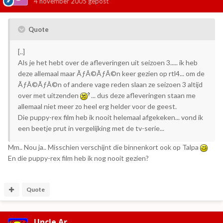
4 november 2005
gepost
Quote
[..]
Als je het hebt over de afleveringen uit seizoen 3..... ik heb
deze allemaal maar ÃƒÂ©ÃƒÂ©n keer gezien op rtl4... om de
ÃƒÂ©ÃƒÂ©n of andere vage reden slaan ze seizoen 3 altijd
over met uitzenden
... dus deze afleveringen staan me
allemaal niet meer zo heel erg helder voor de geest.
Die puppy-rex film heb ik nooit helemaal afgekeken... vond ik
een beetje prut in vergelijking met de tv-serie...
Mm.. Nou ja.. Misschien verschijnt die binnenkort ook op Talpa
En die puppy-rex film heb ik nog nooit gezien?
Quote
Uncle Ar