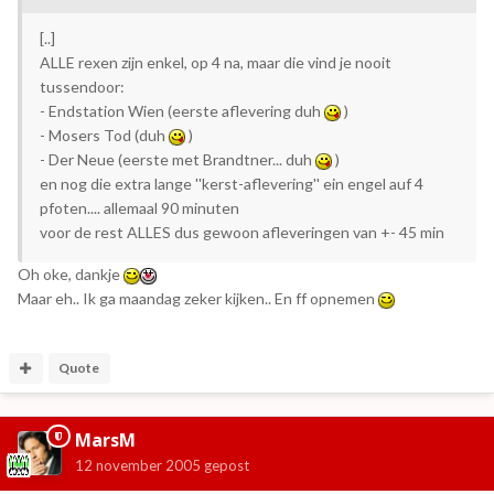
[..]
ALLE rexen zijn enkel, op 4 na, maar die vind je nooit
tussendoor:
- Endstation Wien (eerste aflevering duh
)
- Mosers Tod (duh
)
- Der Neue (eerste met Brandtner... duh
)
en nog die extra lange ''kerst-aflevering'' ein engel auf 4
pfoten.... allemaal 90 minuten
voor de rest ALLES dus gewoon afleveringen van +- 45 min
Oh oke, dankje
Maar eh.. Ik ga maandag zeker kijken.. En ff opnemen
Quote
MarsM
12 november 2005
gepost