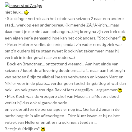
niet leuk...
- Stockinger vertrok aan het einde van seizoen 2 naar een andere
stad... werk op een ander bureau (ik meende ZÃƒÂ¼rich... maar
daar moet je me niet aan ophangen...). Hij kreeg na zijn vertrek ook
een eigen serie genaamd, hoe kan het ook anders, ''Stockinger''
- Peter Hollerer verliet de serie, omdat z'n vader ernstig ziek was
om z'n ouders bij te staan (weet ik ook niet zeker meer, maar hij
vertrok in ieder geval naar zn ouders...)
- Bock en Brandtner.... ontzettend vreemd... Aan het einde van
seizoen 7 loopt de aflevering doodnormaal af... maar aan het begin
van seizoen 8 zijn ze allebei ineens verdwenen en komen Marc en
Niki er voor in de plaats... verder geen toelichting/uitleg of wat dan
ook... en ook geen treurige Rex of iets dergelijks... erg jammer
- Max Koch was de vroegere chef van Moser... na Mosers dood
verliet hij dus ook al gauw de serie...
en verder zitten de personages er nog in... Gerhard Zemann de
patholoog zit in alle afleveringen... Fritz Kunz kwam er bij na het
vetrek van Hollerer en zit er nu ook nog steeds in...
Beetje duidelijk zo?