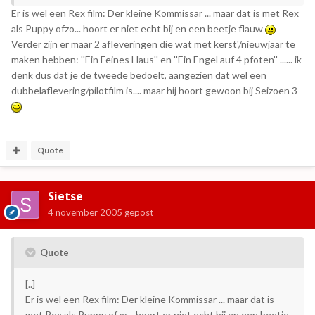
Er is wel een Rex film: Der kleine Kommissar ... maar dat is met Rex
als Puppy ofzo... hoort er niet echt bij en een beetje flauw
Verder zijn er maar 2 afleveringen die wat met kerst'/nieuwjaar te
maken hebben: ''Ein Feines Haus'' en ''Ein Engel auf 4 pfoten'' ...... ik
denk dus dat je de tweede bedoelt, aangezien dat wel een
dubbelaflevering/pilotfilm is.... maar hij hoort gewoon bij Seizoen 3
Quote
Sietse
4 november 2005
gepost
Quote
[..]
Er is wel een Rex film: Der kleine Kommissar ... maar dat is
met Rex als Puppy ofzo... hoort er niet echt bij en een beetje