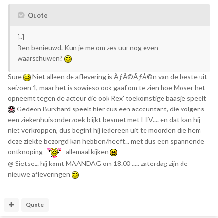
Quote
[..]
Ben benieuwd. Kun je me om zes uur nog even
waarschuwen?
Sure
Niet alleen de aflevering is ÃƒÂ©ÃƒÂ©n van de beste uit
seizoen 1, maar het is sowieso ook gaaf om te zien hoe Moser het
opneemt tegen de acteur die ook Rex' toekomstige baasje speelt
Gedeon Burkhard speelt hier dus een accountant, die volgens
een ziekenhuisonderzoek blijkt besmet met HIV.... en dat kan hij
niet verkroppen, dus begint hij iedereen uit te moorden die hem
deze ziekte bezorgd kan hebben/heeft... met dus een spannende
ontknoping
allemaal kijken
@ Sietse... hij komt MAANDAG om 18.00 ..... zaterdag zijn de
nieuwe afleveringen
Quote