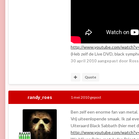
http://www.youtube.com/watch?
(Heb zelf de Live DVD, black symphony
30 april 2010
aangepast door Ross
Quote
randy_roes
1 mei 2010
gepost
Ben zelf een enorme fan van metal.
Vrij uiteenlopende smaak. Ik zal ev
Uiteraard Black Sabbath (hier met d
http://www.youtube.com/watch?