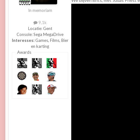
We blijven Brits, met Judas Priest 
In memoriam
9,1k
Locatie:
Gent
Console:
Sega MegaDrive
Interesses:
Games, Films, Bier
en karting
Awards