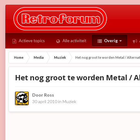
Actieve topics
Alle activiteit
Overig
Home
Media
Muziek
Het nog groot te worden Metal / Alternat
Het nog groot te worden Metal / Al
Door
Ross
30 april 2010
in
Muziek