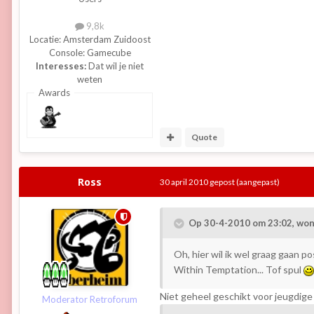
9,8k
Locatie:
Amsterdam Zuidoost
Console:
Gamecube
Interesses:
Dat wil je niet
weten
Awards
Quote
Ross
30 april 2010
gepost
(aangepast)
Op 30-4-2010 om 23:02, won
Oh, hier wil ik wel graag gaan p
Within Temptation... Tof spul
Niet geheel geschikt voor jeugdige k
Moderator Retroforum