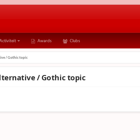
Activiteit
Awards
Clubs
ive / Gothic topic
ternative / Gothic topic