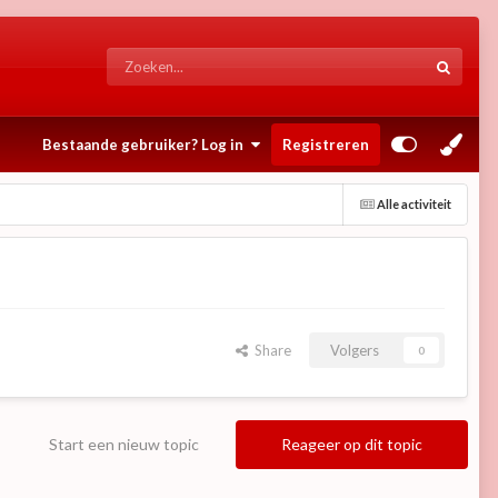
Bestaande gebruiker? Log in
Registreren
Alle activiteit
Share
Volgers
0
Start een nieuw topic
Reageer op dit topic