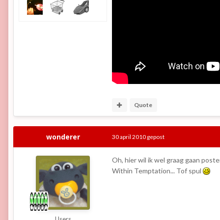
Quote
wonderer
30 april 2010
gepost
Oh, hier wil ik wel graag gaan post
Within Temptation... Tof spul
Users