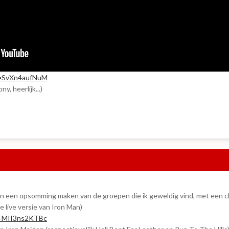
v=SvXn4aufNuM
, heerlijk...)
en een opsomming maken van de groepen die ik geweldig vind, met een clip
e live versie van Iron Man)
v=MII3ns2KTBc