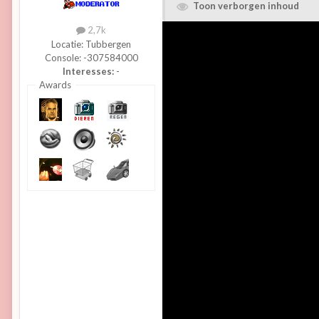
Toon verborgen inhoud
2,7k
Locatie:
Tubbergen
Console:
-307584000
Interesses:
-
Awards