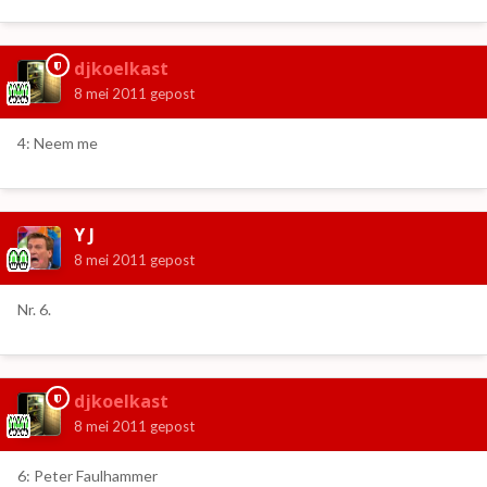
djkoelkast
8 mei 2011
gepost
4: Neem me
Y J
8 mei 2011
gepost
Nr. 6.
djkoelkast
8 mei 2011
gepost
6: Peter Faulhammer