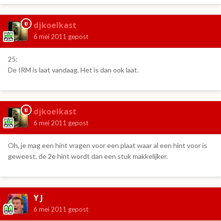
djkoelkast
6 mei 2011
gepost
25:
De IRM is laat vandaag. Het is dan ook laat.
djkoelkast
6 mei 2011
gepost
Oh, je mag een hint vragen voor een plaat waar al een hint voor is
geweest, de 2e hint wordt dan een stuk makkelijker.
Y J
6 mei 2011
gepost