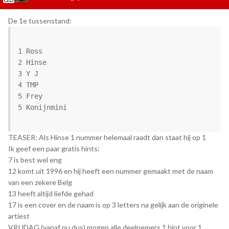
De 1e tussenstand:
1 Ross

2 Hinse

3 Y J 

4 TMP

5 Frey 

5 Konijnmini

TEASER: Als Hinse 1 nummer helemaal raadt dan staat hij op 1
Ik geef een paar gratis hints:
7 is best wel eng
12 komt uit 1996 en hij heeft een nummer gemaakt met de naam
van een zekere Belg
13 heeft altijd liefde gehad
17 is een cover en de naam is op 3 letters na gelijk aan de originele
artiest
VRIJDAG (vanaf nu dus) mogen alle deelnemers 1 hint voor 1