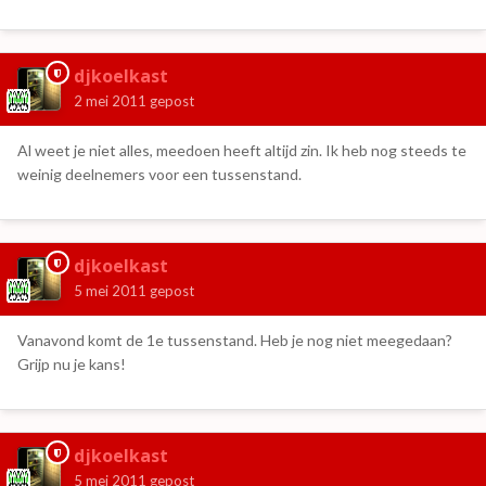
djkoelkast
2 mei 2011
gepost
Al weet je niet alles, meedoen heeft altijd zin. Ik heb nog steeds te
weinig deelnemers voor een tussenstand.
djkoelkast
5 mei 2011
gepost
Vanavond komt de 1e tussenstand. Heb je nog niet meegedaan?
Grijp nu je kans!
djkoelkast
5 mei 2011
gepost