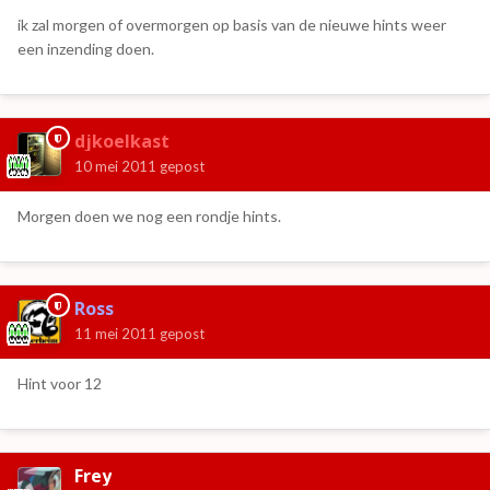
ik zal morgen of overmorgen op basis van de nieuwe hints weer
een inzending doen.
djkoelkast
10 mei 2011
gepost
Morgen doen we nog een rondje hints.
Ross
11 mei 2011
gepost
Hint voor 12
Frey