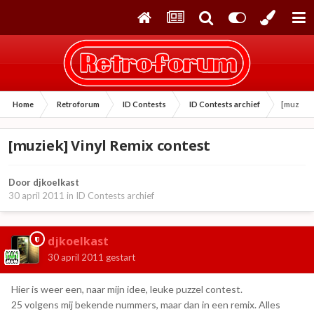
Home
Retroforum
ID Contests
ID Contests archief
[muziek]
[muziek] Vinyl Remix contest
Door
djkoelkast
30 april 2011
in
ID Contests archief
djkoelkast
30 april 2011
gestart
Hier is weer een, naar mijn idee, leuke puzzel contest.
25 volgens mij bekende nummers, maar dan in een remix. Alles