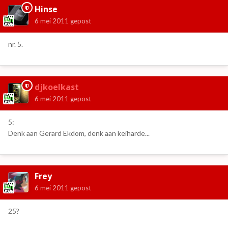
Hinse
6 mei 2011
gepost
nr. 5.
djkoelkast
6 mei 2011
gepost
5:
Denk aan Gerard Ekdom, denk aan keiharde...
Frey
6 mei 2011
gepost
25?