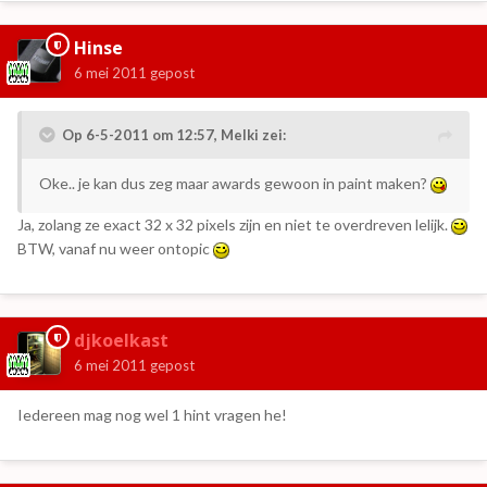
Hinse
6 mei 2011
gepost
Op 6-5-2011 om 12:57, Melki zei:
Oke.. je kan dus zeg maar awards gewoon in paint maken?
Ja, zolang ze exact 32 x 32 pixels zijn en niet te overdreven lelijk.
BTW, vanaf nu weer ontopic
djkoelkast
6 mei 2011
gepost
Iedereen mag nog wel 1 hint vragen he!