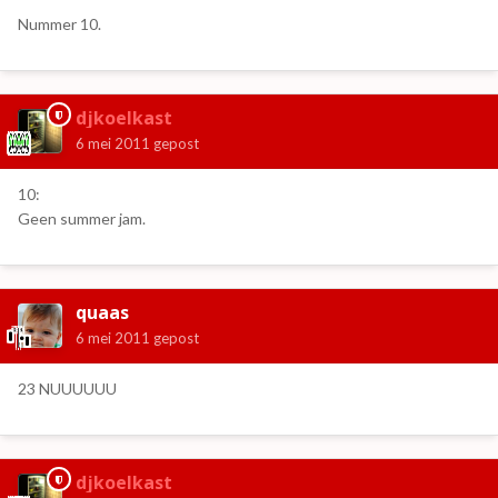
Nummer 10.
djkoelkast
6 mei 2011
gepost
10:
Geen summer jam.
quaas
6 mei 2011
gepost
23 NUUUUUU
djkoelkast