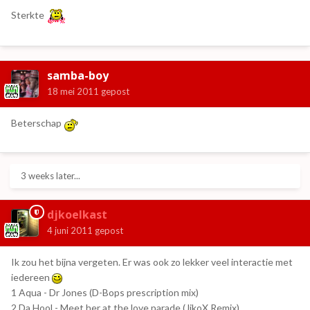
Sterkte
samba-boy
18 mei 2011
gepost
Beterschap
3 weeks later...
djkoelkast
4 juni 2011
gepost
Ik zou het bijna vergeten. Er was ook zo lekker veel interactie met
iedereen
1 Aqua - Dr Jones (D-Bops prescription mix)
2 Da Hool - Meet her at the love parade (JikoX Remix)