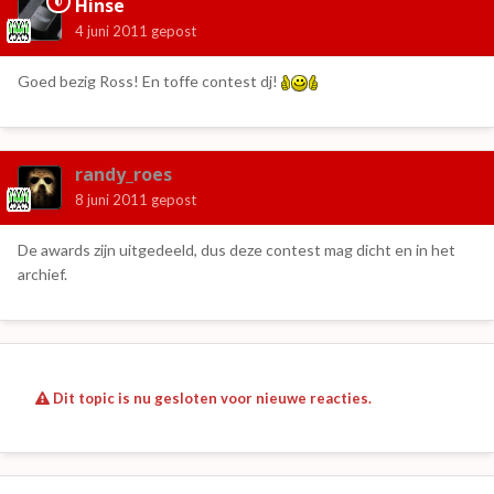
Hinse
4 juni 2011
gepost
Goed bezig Ross! En toffe contest dj!
randy_roes
8 juni 2011
gepost
De awards zijn uitgedeeld, dus deze contest mag dicht en in het
archief.
Dit topic is nu gesloten voor nieuwe reacties.