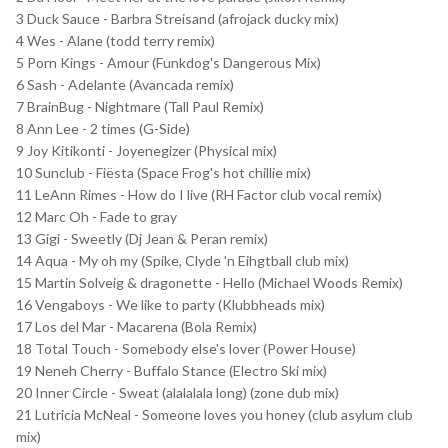
3 Duck Sauce - Barbra Streisand (afrojack ducky mix)
4 Wes - Alane (todd terry remix)
5 Porn Kings - Amour (Funkdog's Dangerous Mix)
6 Sash - Adelante (Avancada remix)
7 BrainBug - Nightmare (Tall Paul Remix)
8 Ann Lee - 2 times (G-Side)
9 Joy Kitikonti - Joyenegizer (Physical mix)
10 Sunclub - Fiësta (Space Frog's hot chillie mix)
11 LeAnn Rimes - How do I live (RH Factor club vocal remix)
12 Marc Oh - Fade to gray
13 Gigi - Sweetly (Dj Jean & Peran remix)
14 Aqua - My oh my (Spike, Clyde 'n Eihgtball club mix)
15 Martin Solveig & dragonette - Hello (Michael Woods Remix)
16 Vengaboys - We like to party (Klubbheads mix)
17 Los del Mar - Macarena (Bola Remix)
18 Total Touch - Somebody else's lover (Power House)
19 Neneh Cherry - Buffalo Stance (Electro Ski mix)
20 Inner Circle - Sweat (alalalala long) (zone dub mix)
21 Lutricia McNeal - Someone loves you honey (club asylum club
mix)