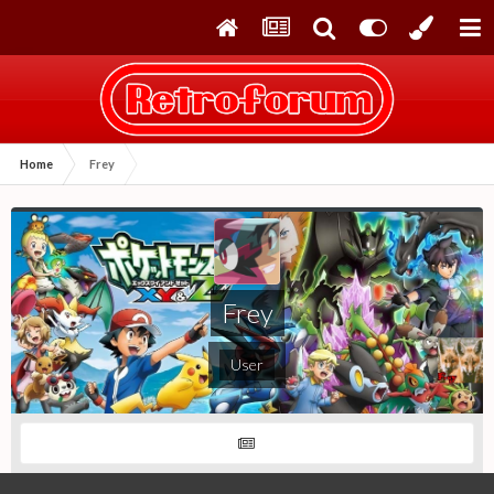
Home
Frey
Frey
User