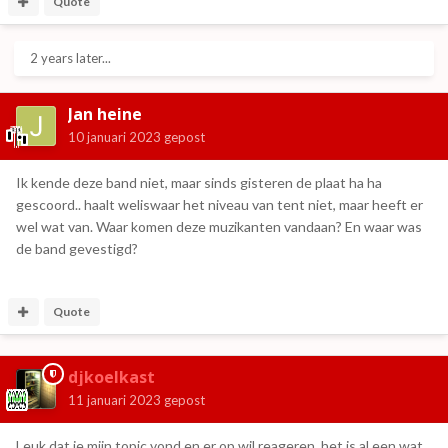
Quote
2 years later...
Jan heine
10 januari 2023
gepost
Ik kende deze band niet, maar sinds gisteren de plaat ha ha
gescoord.. haalt weliswaar het niveau van tent niet, maar heeft er
wel wat van. Waar komen deze muzikanten vandaan? En waar was
de band gevestigd?
Quote
djkoelkast
11 januari 2023
gepost
Leuk dat je mijn topic vond en er op wil reageren, het is al een wat