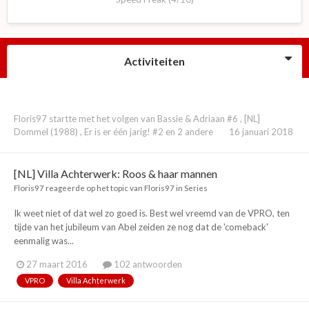
Activiteiten
Floris97
startte met het volgen van
Bassie & Adriaan #6
,
[NL]
Dommel (1988)
,
Er is er één jarig! #2
en 2 andere
16 januari 2018
[NL] Villa Achterwerk: Roos & haar mannen
Floris97
reageerde op het topic van
Floris97
in
Series
Ik weet niet of dat wel zo goed is. Best wel vreemd van de VPRO, ten
tijde van het jubileum van Abel zeiden ze nog dat de 'comeback'
eenmalig was...
27 maart 2016
102 antwoorden
VPRO
Villa Achterwerk