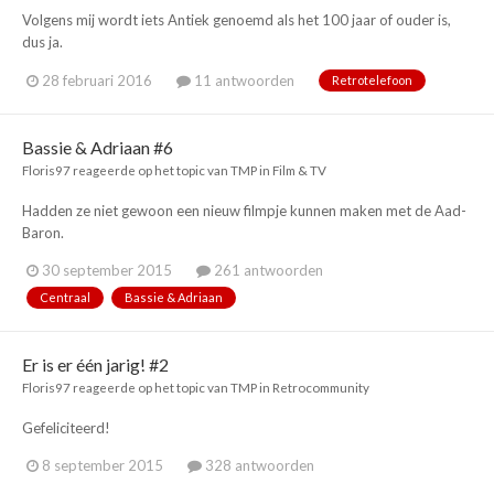
Volgens mij wordt iets Antiek genoemd als het 100 jaar of ouder is,
dus ja.
28 februari 2016
11 antwoorden
Retrotelefoon
Bassie & Adriaan #6
Floris97
reageerde op het topic van
TMP
in
Film & TV
Hadden ze niet gewoon een nieuw filmpje kunnen maken met de Aad-
Baron.
30 september 2015
261 antwoorden
Centraal
Bassie & Adriaan
Er is er één jarig! #2
Floris97
reageerde op het topic van
TMP
in
Retrocommunity
Gefeliciteerd!
8 september 2015
328 antwoorden