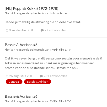
[NL] Peppi & Kokki (1972-1978)
Floris97
reageerde op het topic van
Lobo
in
Series
Bedoel je toevallig de aflevering die op deze dvd staat?
3 september 2015
27 antwoorden
Bassie & Adriaan #6
Floris97
reageerde op het topic van
TMP
in
Film & TV
Oef, ik was even bang dat dit een promo zou zijn voor nieuwe Bassie &
Adriaan series (met Keet en Koen), maar gelukkig is het maar een
promo voor de al bestaande series.. Het viel me op...
26 augustus 2015
261 antwoorden
Centraal
Bassie & Adriaan
Bassie & Adriaan #6
Floris97
reageerde op het topic van
TMP
in
Film & TV