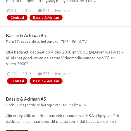
cassettebandjes had ik graag meegemaakt. Wat die...
30 juli 2015
271 antwoorden
Centraal
Bassie & Adriaan
Bassie & Adriaan #5
Floris97
reageerde op het topic van
TMP
in
Film & TV
Oké bedankt, dat B&A op Video 2000 en VCR uitgegeven was wist ik
al. Als het goed waren de eerste Videomedia banden op VCR en
Video 2000?
29 juli 2015
271 antwoorden
Centraal
Bassie & Adriaan
Bassie & Adriaan #5
Floris97
reageerde op het topic van
TMP
in
Film & TV
Zijn er eigenlijk ooit Betamax videobanden van B&A uitgegeven? Ik
dacht van niet, maar door dit plaatje zou ik dat haast wel denken..