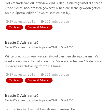
Het vreemde van dit interview vind ik dat Bassie zegt alsof die scène
uit de Sleutel nooit te zien geweest, ik heb die scène gewoon gezien
op die 'Special edition'' dvd. Misschien dat hij...
19 augustus 2015
261 antwoorden
Centraal
Bassie & Adriaan
Bassie & Adriaan #6
Floris97
reageerde op het topic van
TMP
in
Film & TV
Winterpret is dus géén verzamel-dvd van meerdere programma's,
want anders was die niet in de box. Maar wat is het wel? Ik denk niet
''Brieven aan de koningin'' of ''100 maal...
19 augustus 2015
261 antwoorden
Centraal
Bassie & Adriaan
Bassie & Adriaan #6
Floris97
reageerde op het topic van
TMP
in
Film & TV
Je moet iets te doen hebben als met pensioen bent.