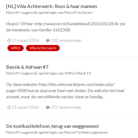
[NL] Villa Achterwerk: Roos & haar mannen
Floris97
reageerde op het topic van
Floris97
in
Series
Hoezo? Of hier: http://www.nrc.nl/handelsblad/2016/03/26/ik-zie-
de-betekenis-van-familie-1602308.
27 maart 2016
102 antwoorden
VPRO
Villa Achterwerk
Bassie & Adriaan #7
Floris97
reageerde op het topic van
TMP
in
Film & TV
Op deze website: http://info.nietoverdrijven.com/index.php?
page=0000 kun je daarover heel veel vinden. De website niet heel
actueel, maar de verschillende versies staan er handig...
11 maart 2016
277 antwoorden
De koelkasttelefoon, terug van weggeweest
Floris97
reageerde op het topic van
Floris97
in
Retro algemeen