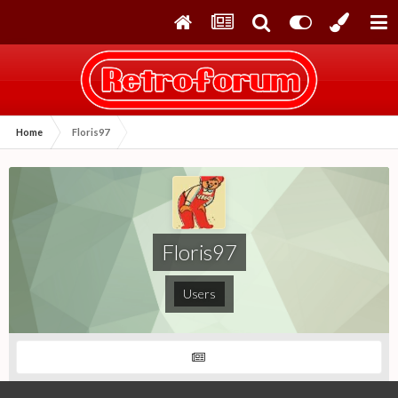
Home
Floris97
Floris97
Users