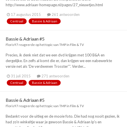
http://www.adriaan-homepage.nl/pages/27_nieuwtjes.html
17 augustus 2015
261 antwoorden
Centraal
Bassie & Adriaan
Bassie & Adriaan #5
Floris97
reageerde op het topic van
TMP
in
Film & TV
Precies, ik denk niet dat we een dvd krijgen met 100 B&A en
dergelijke. En zelfs al komt die er, dan krijgen we een nabewerkte
versie net als 'De verdwenen Trosster'''. Verder...
31 juli 2015
271 antwoorden
Centraal
Bassie & Adriaan
Bassie & Adriaan #5
Floris97
reageerde op het topic van
TMP
in
Film & TV
Bedankt voor de uitleg en de mooie foto. Die had nog nooit gezien, ik
had zo'n winkeltje waar je gewoon Bassie & Adriaan lp's en