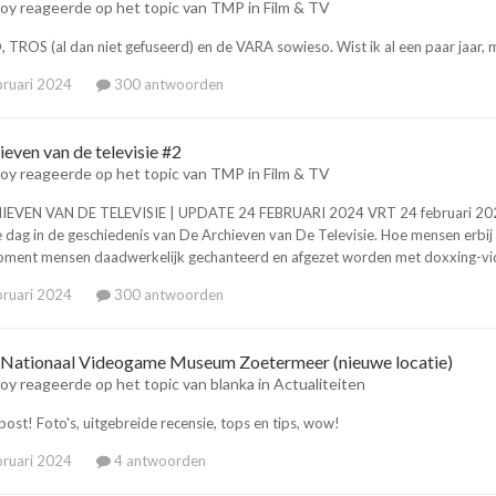
oy
reageerde op het topic van
TMP
in
Film & TV
 TROS (al dan niet gefuseerd) en de VARA sowieso. Wist ik al een paar jaar, 
bruari 2024
300 antwoorden
ieven van de televisie #2
oy
reageerde op het topic van
TMP
in
Film & TV
EVEN VAN DE TELEVISIE | UPDATE 24 FEBRUARI 2024 VRT 24 februari 2024 ga
e dag in de geschiedenis van De Archieven van De Televisie. Hoe mensen erbij
oment mensen daadwerkelijk gechanteerd en afgezet worden met doxxing-video
bruari 2024
300 antwoorden
 Nationaal Videogame Museum Zoetermeer (nieuwe locatie)
oy
reageerde op het topic van
blanka
in
Actualiteiten
ost! Foto's, uitgebreide recensie, tops en tips, wow!
bruari 2024
4 antwoorden