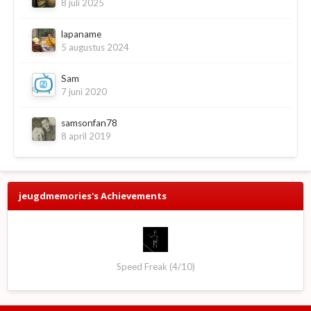
8 juli 2025
lapaname
5 augustus 2024
Sam
7 juni 2020
samsonfan78
8 april 2019
jeugdmemories's Achievements
Speed Freak (4/10)