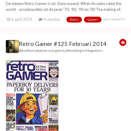
De nieuwe Retro Gamer is uit. Deze maand: When Arcades ruled the
world - arcadespellen uit de jaren '70, '80, '90 en '00 The making of:
Jack the ripper (Spectrum) Colecovision special Intellivision special
(en 3 meer)
4 april 2014
4 reacties
Retro
Gamer
Top 25 playstation (PSX) games Ultimate guide: Pac Land The making
of: Fairlight I & II...
Retro Gamer #125 Februari 2014
djkoelkast
plaatste een galerij afbeelding in
Magazines