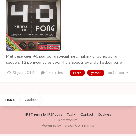
Met deze keer: 40 jaar pong special met: making of pong, pong
sequels, 12 pongconsoles voor thuis Special over de Tekken serie
Special over voetbalspel Kick Off, vanaf de eerste in 1989 (pc, ST en
(en 3 meer)
23 juni 2012
4 reacties
retro
gamer
Amiga) tot de laatste uit 1998 (pc, mac en ps2) Special over de Back
to skool spellen (voornamelijk...
Home
Zoeken
IPS Theme
by
IPSFocus
Taal
Contact
Cookies
Retroforum
Powered by Invision Community