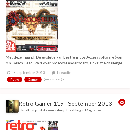
Met deze maand: De evolutie van beat-'em-ups Access software (van
o.a. Beach Head, Raid over MoscowLeaderboard, Links: the challenge
of golf, Tex Murphy) Nintendo's hidden gems - De beste Famicom Disk
18 september 2013
1 reactie
System spellen The making of Shadowrun Tafel RPG's die
(en 2 meer)
Retro
Gamer
computergames zijn geworden 25 game ic...
Retro Gamer 119 - September 2013
djkoelkast
plaatste een galerij afbeelding in
Magazines