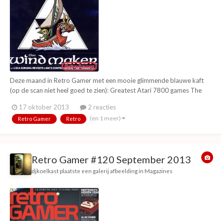
Deze maand in Retro Gamer met een mooie glimmende blauwe kaft
(op de scan niet heel goed te zien): Greatest Atari 7800 games The
making of The legend of Zelda - The Windwaker The rise & fall of
17 oktober 2013
2 reacties
classic compilations Ontwikkelaar English Software Strider: the
(en 1 meer)
Retro Gamer
Retro
ultimate guide Tobal 2: Import only...
Retro Gamer #120 September 2013
djkoelkast
plaatste een galerij afbeelding in
Magazines