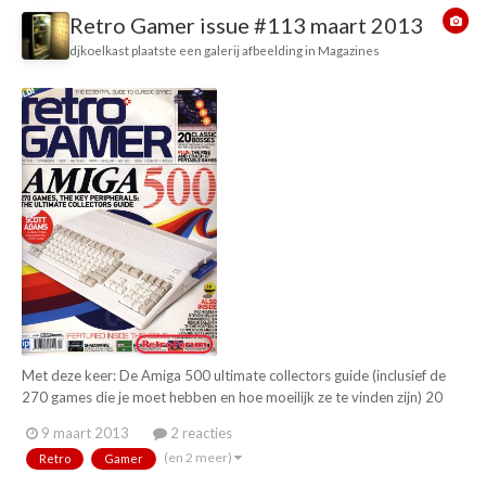
Retro Gamer issue #113 maart 2013
djkoelkast
plaatste een galerij afbeelding in
Magazines
Met deze keer: De Amiga 500 ultimate collectors guide (inclusief de
270 games die je moet hebben en hoe moeilijk ze te vinden zijn) 20
"most memorable" bosses The making of Planescape: Torment Classic
9 maart 2013
2 reacties
games: Pang The mysterious crash (over de video game crash van
(en 2 meer)
Retro
Gamer
1977) Retrorevival: Theme Hosp...