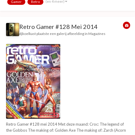
(en 4 meer)
Gamer
Retro
return of Cinemaware Monkey Puncher...
Retro Gamer #128 Mei 2014
djkoelkast
plaatste een galerij afbeelding in
Magazines
Retro Gamer #128 mei 2014 Met deze maand: Croc: The legend of
the Gobbos The making of: Golden Axe The making of: Zarch (Acorn