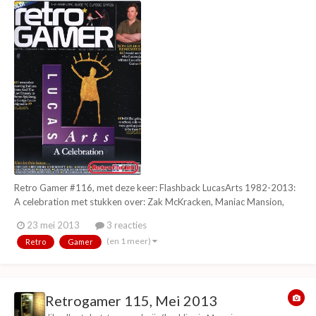
Retro Gamer #116, met deze keer: Flashback LucasArts 1982-2013:
A celebration met stukken over: Zak McKracken, Maniac Mansion,
Monkey Island, Loom, Indiana Jones, Day of the tentacle, Grim
23 mei 2013
3 reacties
Fandango en alles er voor en er na. The making of NBA Jam Inside the
(en 1 meer)
Retro
Gamer
BBC Micro Bill's Gateway to games (Mi...
Retrogamer 115, Mei 2013