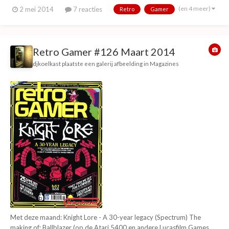
Archimedes) Game Boy retrospecive (25 jaar Game Boy special) The
(en 4 meer)
2 mei 2014
7 reacties
Retro
Gamer
rise and fall of cheats Tekken 20 years Rock 'n roll racing Legends of
Lore The bluffer's guide to...
Retro Gamer #126 Maart 2014
djkoelkast
plaatste een galerij afbeelding in
Magazines
Met deze maand: Knight Lore - A 30-year legacy (Spectrum) The
making of: Ballblazer (op de Atari 5400 en andere Lucasfilm Games