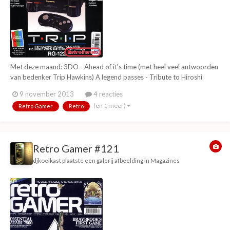
Met deze maand: 3DO - Ahead of it's time (met heel veel antwoorden
van bedenker Trip Hawkins) A legend passes - Tribute to Hiroshi
Yamauchi (Nintendo) Miner Willy's retirement home The history of:
9 november 2013
4 reacties
Impossible Mission The Commodore 64 games that time forgot The
(en 1 meer)
Retro Gamer
Retro
making of GTA III Apple II specia...
Retro Gamer #121
djkoelkast
plaatste een galerij afbeelding in
Magazines