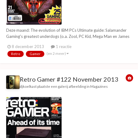
Deze maand: The evolution of IBM PCs Ultimate guide: Salamander
Gaming's greatest underdogs (o.a. Zool, PC Kid, Mega Man en James
Pond) The story of Alex Kidd The making of Comix Zone Metal Gear
8 december 2013
1 reactie
Solid 3: Snake Eater The history of: Killer Instinct The history of
(en 2 meer)
Retro
Gamer
Cinemaware (o.a. Defender of...
Retro Gamer #122 November 2013
djkoelkast
plaatste een galerij afbeelding in
Magazines