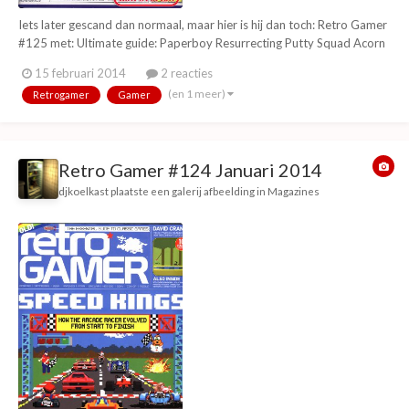
Iets later gescand dan normaal, maar hier is hij dan toch: Retro Gamer
#125 met: Ultimate guide: Paperboy Resurrecting Putty Squad Acorn
Archimedes special The story of Thor The making of: Paradroid The
15 februari 2014
2 reacties
history of Toejam & Earl Movielicense awards (beste spellen
(en 1 meer)
Retrogamer
Gamer
gebaseerd op films) The makin...
Retro Gamer #124 Januari 2014
djkoelkast
plaatste een galerij afbeelding in
Magazines