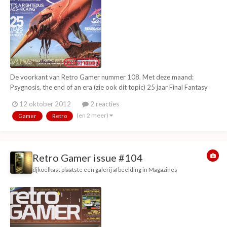
De voorkant van Retro Gamer nummer 108. Met deze maand:
Psygnosis, the end of an era (zie ook dit topic) 25 jaar Final Fantasy
Silent Hill 2 soundtrack bespreking Special over horror games: The
12 oktober 2012
2 reacties
mist, The 7th guest, Realms of the haunting en Silent hill 2 Is Pilot
(en 2 meer)
Gamer
Retro
Wings (SNES) nog steeds leuk?...
Retro Gamer issue #104
djkoelkast
plaatste een galerij afbeelding in
Magazines