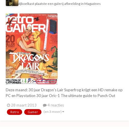
djkoelkast
plaatste een galerij afbeelding in
Magazines
Deze maand: 30 jaar Dragon's Lair Superfrog krijgt een HD remake op
PC en Playstation 30 jaar Oric-1 The ultimate guide to Punch Out
(NES) Bizarre Creations (Fur Fighters, Blur, Project Gotham Racing 4)
28 maart 2013
4 reacties
20 killer PC games (o.a. SimCity, Dune 2, Myst, The Sims en GTA) The
(en 3 meer)
Retro
Gamer
making of: Wiggler T...