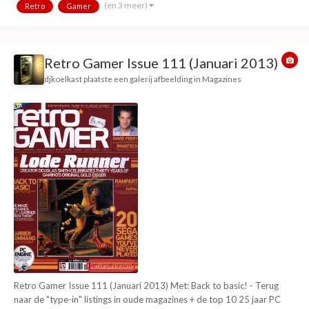
(en 3 meer)
Retro
Gamer
games you need to own" rubriek...
Retro Gamer Issue 111 (Januari 2013)
djkoelkast
plaatste een galerij afbeelding in
Magazines
Retro Gamer Issue 111 (Januari 2013) Met: Back to basic! - Terug
naar de "type-in" listings in oude magazines + de top 10 25 jaar PC