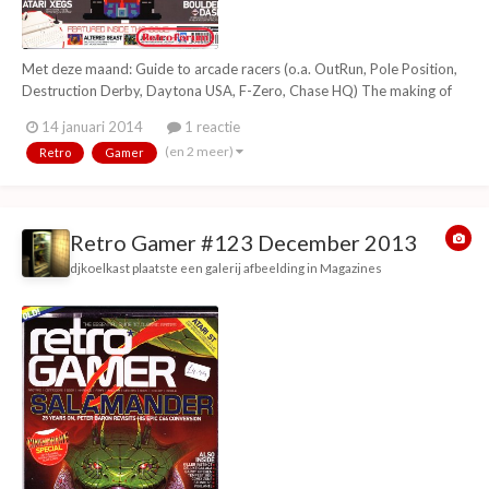
Met deze maand: Guide to arcade racers (o.a. OutRun, Pole Position,
Destruction Derby, Daytona USA, F-Zero, Chase HQ) The making of
Metropolis Street Racer How Activision rewrote videogame history
14 januari 2014
1 reactie
(met alle grote Atari 2600 titels) The making of Altered Beast The
(en 2 meer)
Retro
Gamer
Wonder Boys The making of Mine...
Retro Gamer #123 December 2013
djkoelkast
plaatste een galerij afbeelding in
Magazines