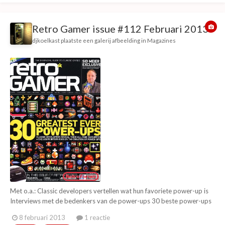
Retro Gamer issue #112 Februari 2013
djkoelkast
plaatste een galerij afbeelding in
Magazines
Met o.a.: Classic developers vertellen wat hun favoriete power-up is
Interviews met de bedenkers van de power-ups 30 beste power-ups
Mega Drive collector's guide + Games to play / Top import games /
8 februari 2013
1 reactie
Top rarest games en "jewel in the crown", ook een "the mega drive