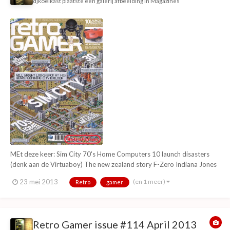
djkoelkast
plaatste een galerij afbeelding in
Magazines
MEt deze keer: Sim City 70's Home Computers 10 launch disasters
(denk aan de Virtuaboy) The new zealand story F-Zero Indiana Jones
Chase H.Q. 30 essential shooters En meer!
(en 1 meer)
23 mei 2013
Retro
gamer
Retro Gamer issue #114 April 2013