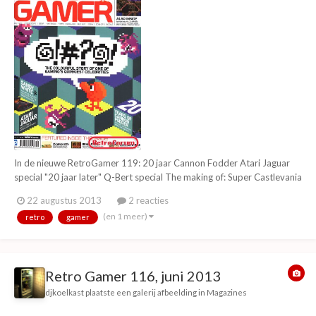
In de nieuwe RetroGamer 119: 20 jaar Cannon Fodder Atari Jaguar
special "20 jaar later" Q-Bert special The making of: Super Castlevania
IV Castle of illusion (Mickey Mouse) Guide to puzzle games The
22 augustus 2013
2 reacties
making of: Deactivators Top 25 SNES games ZX Spectrum 128
(en 1 meer)
retro
gamer
Zeppelin Games (Zybex, Stack up,...
Retro Gamer 116, juni 2013
djkoelkast
plaatste een galerij afbeelding in
Magazines