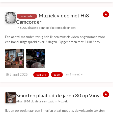
Muziek video met Hi8
camcorder
Camcorder
T4600C
plaatste een topic in
Retro algemeen
Een aantal maanden terug heb ik een muziek video opgenomen voor
een band, uitgespreid over 2 dagen. Opgenomen met 2 Hi8 Sony
3CCD-VX1E Camcorders. Editen en samenstelling van de video was
gedaan door een van de bandleden. Et voilà!
(en 2 meer)
5 april 2025
camera
tape
Smurfen plaat uit de jaren 80 op Vinyl
Alias 1984
plaatste een topic in
Muziek
Ik ben op zoek naar een Smurfen plaat met o.a. de volgende teksten