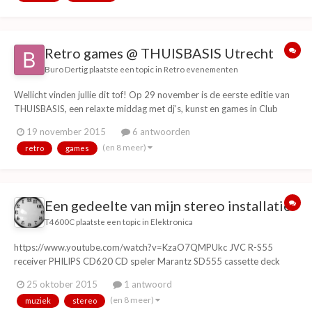
Retro games @ THUISBASIS Utrecht
Buro Dertig
plaatste een topic in
Retro evenementen
Wellicht vinden jullie dit tof! Op 29 november is de eerste editie van
THUISBASIS, een relaxte middag met dj’s, kunst en games in Club
Basis, Utrecht. Je kunt chillen op de beste muziek, een pot gamen en
19 november 2015
6 antwoorden
pokeren of toffe expo’s bekijken. Uiteraard is aan eten en drinken ook
(en 8 meer)
retro
games
gedacht. T42's Ar...
Een gedeelte van mijn stereo installatie.
T4600C
plaatste een topic in
Elektronica
https://www.youtube.com/watch?v=KzaO7QMPUkc JVC R-S55
receiver PHILIPS CD620 CD speler Marantz SD555 cassette deck
SONY TC-S7 cassette recorder/speler XBOX Original Technics SL-J3
25 oktober 2015
1 antwoord
tangiale platenspeler JVC SK-51 boxen
(en 8 meer)
muziek
stereo