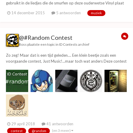
gebruikt in de liedjes die de smurfen op deze ouderwetse Vinyl plaat
zingen. De Indianen Sherrif die schiet met slagroom Echo, Echo Toen ik
14 december 2015
5 antwoorden
muziek
klein was ging ik iedere week altijd het vuilnis af op zoek naar spullen
die ik kon...
@#Random Contest
Ross
plaatste een topic in
ID Contests archief
Zo zeg! Maar dat is een tijd geleden.... Een klein beetje zoals een
voorgaande contest, Just Music!...maar toch wat anders Deze contest
start vandaag en eindigt over 2 weken (13 Mei) In deze contest zijn in
totaal 121 punten te behalen. 2 voor elke goede artiest, 2 voor...
29 april 2018
41 antwoorden
(en 3 meer)
contest
@random