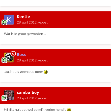
Keetie
28 april 2012
gepost
Wat is ie groot geworden ...
Ross
28 april 2012
gepost
Jaa, het is geen pup meer
samba-boy
28 april 2012
gepost
Hij lijkt nu best wel op mijn vorige hondje