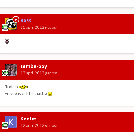
Ross
11 april 2012
gepost
samba-boy
12 april 2012
gepost
Trololo
En Gio is echt schattig
Keetie
12 april 2012
gepost