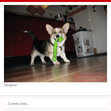
Aarghw!
2 weeks later...