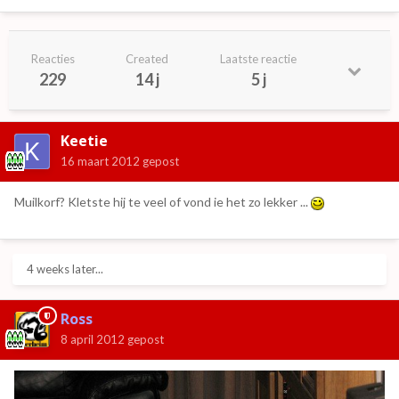
Reacties
Created
Laatste reactie
229
14 j
5 j
Keetie
16 maart 2012
gepost
Muilkorf? Kletste hij te veel of vond ie het zo lekker ...
4 weeks later...
Ross
8 april 2012
gepost