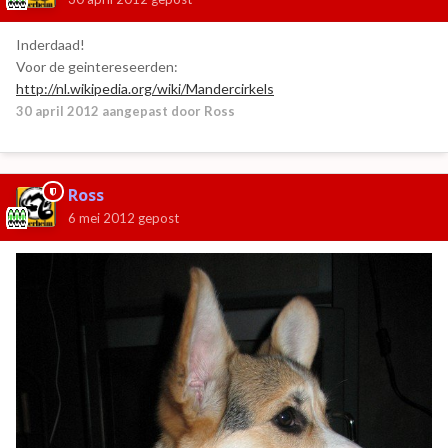
Inderdaad!
Voor de geintereseerden:
http://nl.wikipedia.org/wiki/Mandercirkels
30 april 2012
aangepast door Ross
Ross
6 mei 2012
gepost