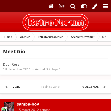
Home
Archief
Retroforum archief
Archief "Offtopic"
Meet G
Meet Gio
Door
Ross
18 december 2011
in
Archief "Offtopic"
VOR.
Pagina 2 van 5
VOLGENDE
samba-boy
15 maart 2012
gepost