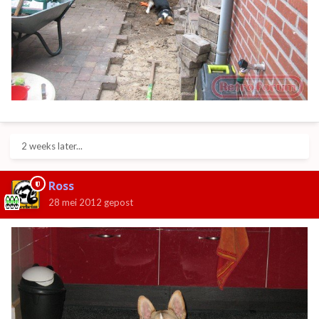
2 weeks later...
Ross
28 mei 2012
gepost