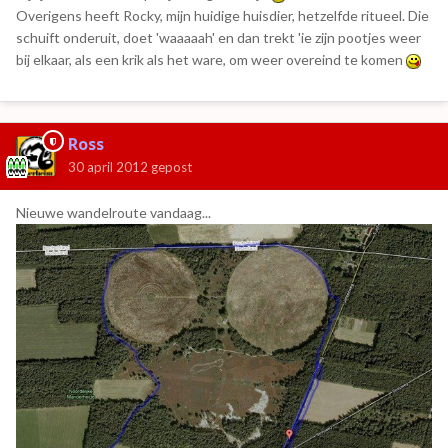
Overigens heeft Rocky, mijn huidige huisdier, hetzelfde ritueel. Die
schuift onderuit, doet 'waaaaah' en dan trekt 'ie zijn pootjes weer
bij elkaar, als een krik als het ware, om weer overeind te komen
Ross
30 april 2012
gepost
Nieuwe wandelroute vandaag...