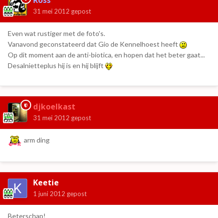
Ross
31 mei 2012
gepost
Even wat rustiger met de foto's.
Vanavond geconstateerd dat Gio de Kennelhoest heeft
Op dit moment aan de anti-biotica, en hopen dat het beter gaat...
Desalnietteplus hij is en hij blijft
djkoelkast
31 mei 2012
gepost
arm ding
Keetie
1 juni 2012
gepost
Beterschap!