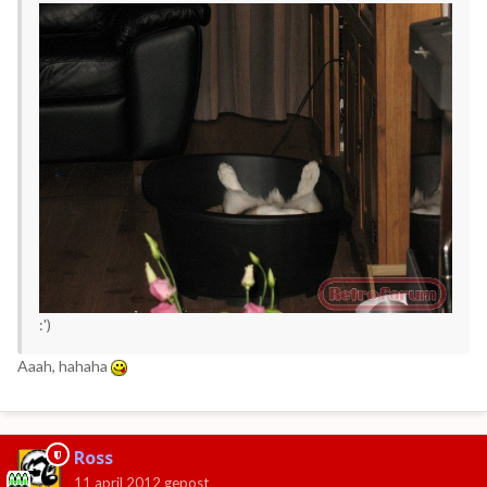
:')
Aaah, hahaha
Ross
11 april 2012
gepost