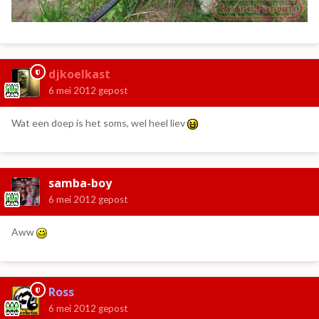
djkoelkast
6 mei 2012
gepost
Wat een doep is het soms, wel heel liev
samba-boy
6 mei 2012
gepost
Aww
Ross
6 mei 2012
gepost