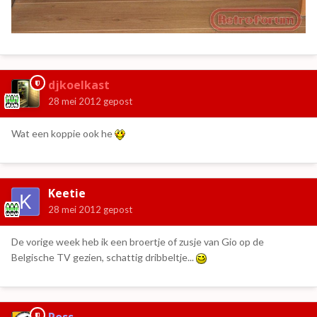
djkoelkast
28 mei 2012
gepost
Wat een koppie ook he
Keetie
28 mei 2012
gepost
De vorige week heb ik een broertje of zusje van Gio op de
Belgische TV gezien, schattig dribbeltje...