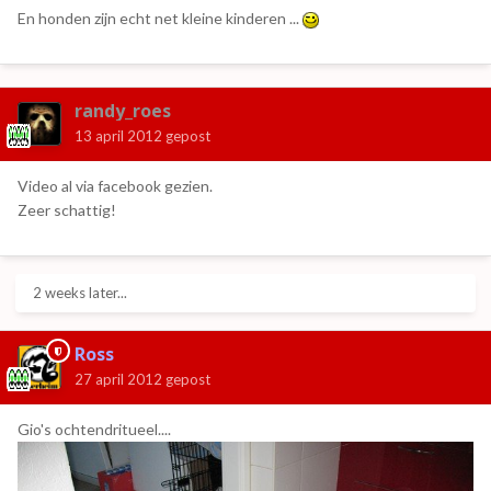
En honden zijn echt net kleine kinderen ...
randy_roes
13 april 2012
gepost
Video al via facebook gezien.
Zeer schattig!
2 weeks later...
Ross
27 april 2012
gepost
Gio's ochtendritueel....