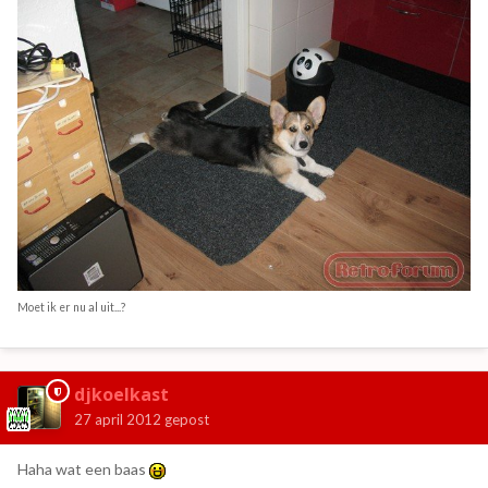
Moet ik er nu al uit...?
djkoelkast
27 april 2012
gepost
Haha wat een baas