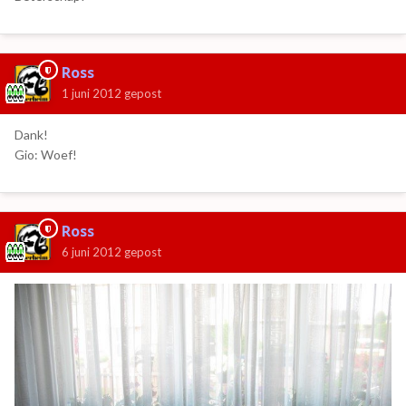
Ross
1 juni 2012
gepost
Dank!
Gio: Woef!
Ross
6 juni 2012
gepost