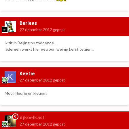
Berleas
27 december 2012
gepost
ik zit in Beijing nu zodoende...
iedereen werkt hier gewoon weinig kerst te zien...
Keetie
27 december 2012
gepost
Mooi, fleurig en kleurig!
djkoelkast
27 december 2012
gepost