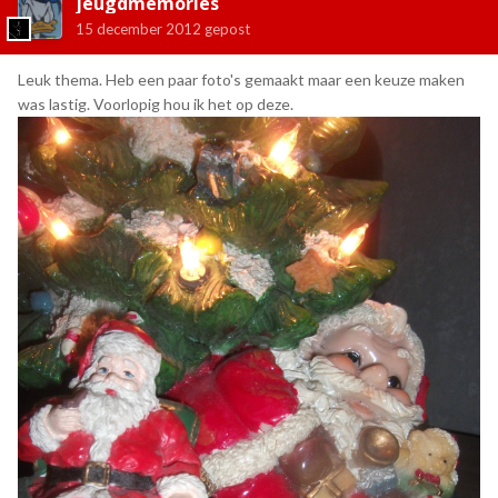
jeugdmemories
15 december 2012
gepost
Leuk thema. Heb een paar foto's gemaakt maar een keuze maken
was lastig. Voorlopig hou ik het op deze.