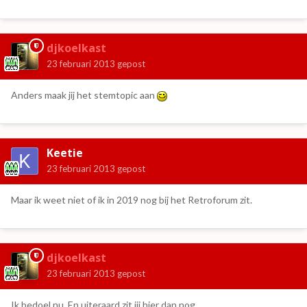
djkoelkast
23 februari 2013
gepost
Anders maak jij het stemtopic aan
Keetie
23 februari 2013
gepost
Maar ik weet niet of ik in 2019 nog bij het Retroforum zit.
djkoelkast
23 februari 2013
gepost
Ik bedoel nu. En uiteraard zit jij hier dan nog.