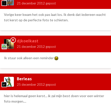
21 december 2012
gepost
Vorige keer kwam het ook pas laat los. Ik denk dat iedereen wacht
tot kerst op de perfecte foto te schieten.
djkoelkast
21 december 2012
gepost
Ik stuur ook alleen een reminder
Berleas
25 december 2012
gepost
hier is helemaal geen kerst... ik zal mijn best doen voor een winter
foto morgen....