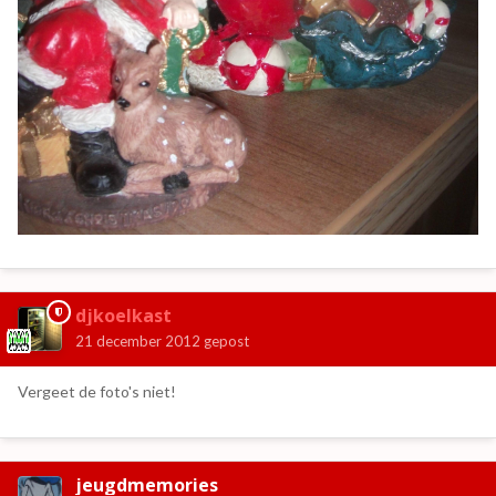
djkoelkast
21 december 2012
gepost
Vergeet de foto's niet!
jeugdmemories