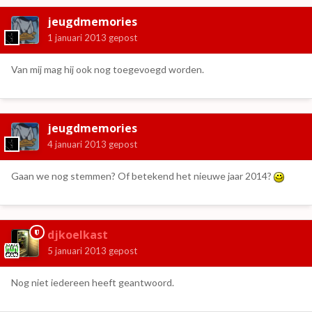
jeugdmemories
1 januari 2013
gepost
Van mij mag hij ook nog toegevoegd worden.
jeugdmemories
4 januari 2013
gepost
Gaan we nog stemmen? Of betekend het nieuwe jaar 2014?
djkoelkast
5 januari 2013
gepost
Nog niet iedereen heeft geantwoord.