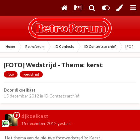
Home
Retroforum
ID Contests
ID Contests archief
[FOTO] W
[FOTO] Wedstrijd - Thema: kerst
foto
wedstrijd
Door
djkoelkast
15 december 2012
in
ID Contests archief
djkoelkast
15 december 2012
gestart
Het thema van de nieuwe fotowedstrijd is: Kerst.