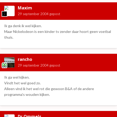
Maxim
29 september 2004
gepost
Ik ga denk ik wel kijken.
Maar Nickelodeon is een kinder tv zender daar hoort geen voetbal
thuis.
rancho
29 september 2004
gepost
Ik ga wel kijken.
Vindt het wel goed zo.
Alleen vind ik het wel rot die gewoon B&A of de andere
programma's wouden kijken.
Dr.Ommels