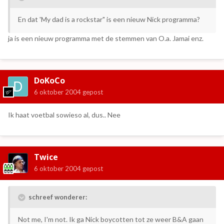
En dat 'My dad is a rockstar" is een nieuw Nick programma?
ja is een nieuw programma met de stemmen van O.a. Jamai enz.
DoKoCo
6 oktober 2004
gepost
Ik haat voetbal sowieso al, dus.. Nee
Twice
6 oktober 2004
gepost
schreef wonderer:
Not me, I'm not. Ik ga Nick boycotten tot ze weer B&A gaan