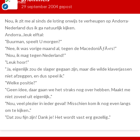
29 september 2004
gepost
Nou, ik zit me al sinds de loting onwijs te verheugen op Andorra-
Nederland dus ik ga natuurlijk kijken.
Andorra...leuk elftal:
"Buurman, speelt U morgen?"
"Nee, ik was vorige maand al, tegen de MacedoniÃƒÂ«rs!"
"Nou, ik mag tegen Nederland!"
"Leuk hoor!"
"Ja, eigenlijk zou de slager gegaan zijn, maar die wilde klaverjassen
niet afzeggen, en dus speel ik."
"Welke positie?"
"Geen idee, daar gaan we het straks nog over hebben. Maakt me
niet zoveel uit eigenlijk.."
"Nou, veel plezier in ieder geval! Misschien kom ik nog even langs
om te kijken.."
"Dat zou fijn zijn! Dank je! Het wordt vast erg gezellig.."