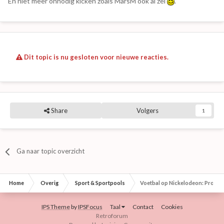
En niet meer onnodig kicken zoals MarsM ook al zei
.
Dit topic is nu gesloten voor nieuwe reacties.
Share
Volgers
1
Ga naar topic overzicht
Home
Overig
Sport & Sportpools
Voetbal op Nickelodeon: Progr
IPS Theme
by
IPSFocus
Taal
Contact
Cookies
Retroforum