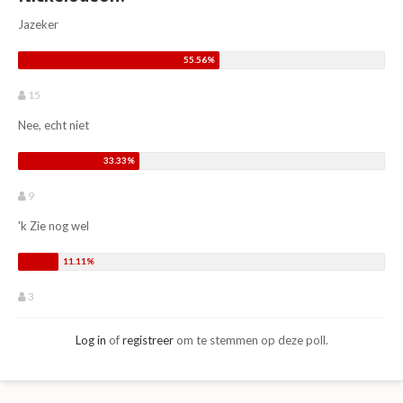
Jazeker
15
Nee, echt niet
9
'k Zie nog wel
3
Log in
of
registreer
om te stemmen op deze poll.