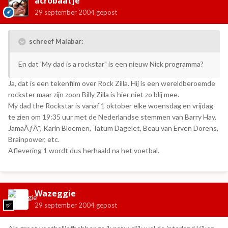
acrobaatje
29 september 2004
gepost
schreef Malabar:
En dat 'My dad is a rockstar" is een nieuw Nick programma?
Ja, dat is een tekenfilm over Rock Zilla. Hij is een wereldberoemde
rockster maar zijn zoon Billy Zilla is hier niet zo blij mee.
My dad the Rockstar is vanaf 1 oktober elke woensdag en vrijdag
te zien om 19:35 uur met de Nederlandse stemmen van Barry Hay,
JamaÃƒÂ¯, Karin Bloemen, Tatum Dagelet, Beau van Erven Dorens,
Brainpower, etc.
Aflevering 1 wordt dus herhaald na het voetbal.
Wazeggie
29 september 2004
gepost