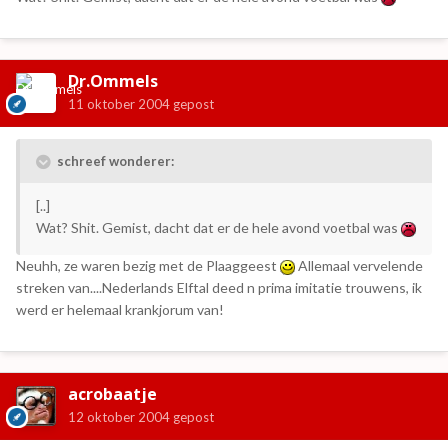
Dr.Ommels
11 oktober 2004
gepost
schreef wonderer:
[..]
Wat? Shit. Gemist, dacht dat er de hele avond voetbal was
Neuhh, ze waren bezig met de Plaaggeest
Allemaal vervelende
streken van....Nederlands Elftal deed n prima imitatie trouwens, ik
werd er helemaal krankjorum van!
acrobaatje
12 oktober 2004
gepost