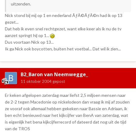
uitzenden.
Nick stond bij mij op 1 en nederland ÃƒÂ©ÃƒÂ©n had ik op 13
gezet...
Dat heb ik even snel rechtgezet, want elke keer als ik nu de tv
aanzet springt hij op 1...
Dus voortaan Nick op 13...
Ik ga Nick ook boycotten, buiten het voetbal... Dat wil ik zien...
B2_Baron van Neemwegge_
11 oktober 2004
gepost
Er keken afgelopen zaterdag maar liefst 2,5 miljoen mensen naar
de 2-2 tegen Macedonie op nickelodeon dan vraag ik mij af zouden
ze vooraf ook allemaal hebben gekeken naar Bassie en Adriaan, ik
ben echt benieuwd naar het kijkcijfer van BenA van zaterdag, wat
is eigenlijk het bena kijkcijferrecord of dateerd dat nog uit de tijd
van de TROS