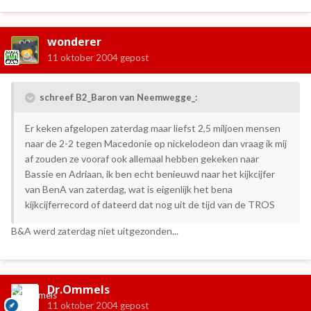
wonderer
11 oktober 2004
gepost
schreef B2_Baron van Neemwegge_:
Er keken afgelopen zaterdag maar liefst 2,5 miljoen mensen
naar de 2-2 tegen Macedonie op nickelodeon dan vraag ik mij
af zouden ze vooraf ook allemaal hebben gekeken naar
Bassie en Adriaan, ik ben echt benieuwd naar het kijkcijfer
van BenA van zaterdag, wat is eigenlijk het bena
kijkcijferrecord of dateerd dat nog uit de tijd van de TROS
B&A werd zaterdag niet uitgezonden...
Dr.Ommels
11 oktober 2004
gepost