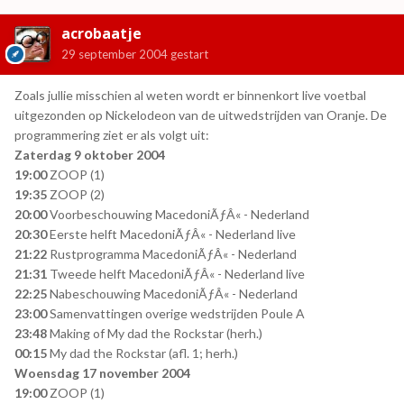
acrobaatje
29 september 2004
gestart
Zoals jullie misschien al weten wordt er binnenkort live voetbal
uitgezonden op Nickelodeon van de uitwedstrijden van Oranje. De
programmering ziet er als volgt uit:
Zaterdag 9 oktober 2004
19:00
ZOOP (1)
19:35
ZOOP (2)
20:00
Voorbeschouwing MacedoniÃƒÂ« - Nederland
20:30
Eerste helft MacedoniÃƒÂ« - Nederland live
21:22
Rustprogramma MacedoniÃƒÂ« - Nederland
21:31
Tweede helft MacedoniÃƒÂ« - Nederland live
22:25
Nabeschouwing MacedoniÃƒÂ« - Nederland
23:00
Samenvattingen overige wedstrijden Poule A
23:48
Making of My dad the Rockstar (herh.)
00:15
My dad the Rockstar (afl. 1; herh.)
Woensdag 17 november 2004
19:00
ZOOP (1)