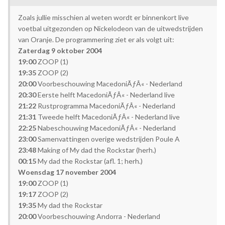
Zoals jullie misschien al weten wordt er binnenkort live
voetbal uitgezonden op Nickelodeon van de uitwedstrijden
van Oranje. De programmering ziet er als volgt uit:
Zaterdag 9 oktober 2004
19:00
ZOOP (1)
19:35
ZOOP (2)
20:00
Voorbeschouwing MacedoniÃƒÂ« - Nederland
20:30
Eerste helft MacedoniÃƒÂ« - Nederland live
21:22
Rustprogramma MacedoniÃƒÂ« - Nederland
21:31
Tweede helft MacedoniÃƒÂ« - Nederland live
22:25
Nabeschouwing MacedoniÃƒÂ« - Nederland
23:00
Samenvattingen overige wedstrijden Poule A
23:48
Making of My dad the Rockstar (herh.)
00:15
My dad the Rockstar (afl. 1; herh.)
Woensdag 17 november 2004
19:00
ZOOP (1)
19:17
ZOOP (2)
19:35
My dad the Rockstar
20:00
Voorbeschouwing Andorra - Nederland