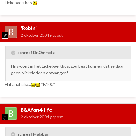
Lickebaertbos
.
'Robin'
2 oktober 2004
gepost
schreef Dr.Ommels:
Hij woont in het Lickebaertbos, zou best kunnen dat ze daar
geen Nickelodeon ontvangen!
Hahahahaha...
*B100*
B&Afan4-life
2 oktober 2004
gepost
schreef Malabar: