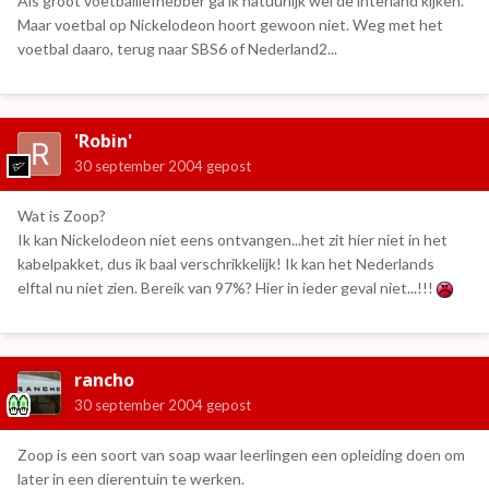
Als groot voetballiefhebber ga ik natuurlijk wel de interland kijken.
Maar voetbal op Nickelodeon hoort gewoon niet. Weg met het
voetbal daaro, terug naar SBS6 of Nederland2...
'Robin'
30 september 2004
gepost
Wat is Zoop?
Ik kan Nickelodeon niet eens ontvangen...het zit hier niet in het
kabelpakket, dus ik baal verschrikkelijk! Ik kan het Nederlands
elftal nu niet zien. Bereik van 97%? Hier in ieder geval niet...!!!
rancho
30 september 2004
gepost
Zoop is een soort van soap waar leerlingen een opleiding doen om
later in een dierentuin te werken.