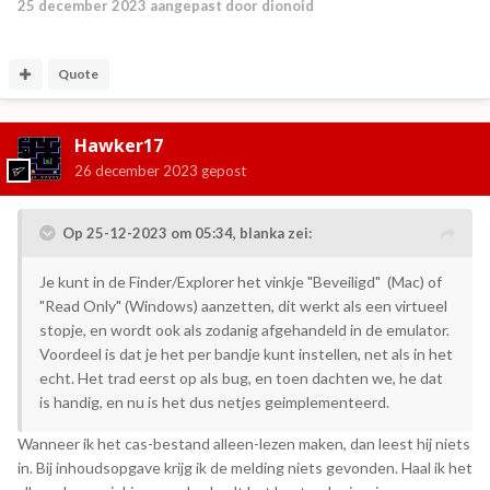
25 december 2023
aangepast door dionoid
Quote
Hawker17
26 december 2023
gepost
Op 25-12-2023 om 05:34,
blanka
zei:
Je kunt in de Finder/Explorer het vinkje "Beveiligd" (Mac) of
"Read Only" (Windows) aanzetten, dit werkt als een virtueel
stopje, en wordt ook als zodanig afgehandeld in de emulator.
Voordeel is dat je het per bandje kunt instellen, net als in het
echt. Het trad eerst op als bug, en toen dachten we, he dat
is handig, en nu is het dus netjes geimplementeerd.
Wanneer ik het cas-bestand alleen-lezen maken, dan leest hij niets
in. Bij inhoudsopgave krijg ik de melding niets gevonden. Haal ik het