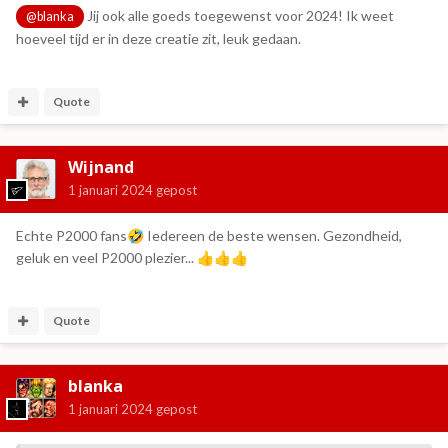
Jij ook alle goeds toegewenst voor 2024! Ik weet
@blanka
hoeveel tijd er in deze creatie zit, leuk gedaan.
Quote
Wijnand
1 januari 2024
gepost
Echte P2000 fans
Iedereen de beste wensen. Gezondheid,
🤣
geluk en veel P2000 plezier...
👍
👍
👍
Quote
blanka
1 januari 2024
gepost