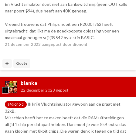
En Vluchtsimulator doet niet aan bankswitching (geen OUT calls
naar poort $94), dus heeft aan 40K genoeg.
Vreemd trouwens dat Philips nooit een P2000T/62 heeft
uitgebracht; dat lijkt me de goedkoopste oplossing voor een
maximaal geheugen vrij (39542 bytes) in BASIC.
21 december 2023
aangepast door dionoid
Quote
blanka
22 december 2023
gepost
Ik krijg Vluchtsimulator gewoon aan de praat met
@dionoid
32kB.
Misschien heeft het te maken heeft dat die RAM uitbreidingen
altijd 1 chip per datapad hebben. Dan moet je voor 8kB extra dus
gaan klooien met 8kbit chips. Die waren denk ik tegen de tijd dat