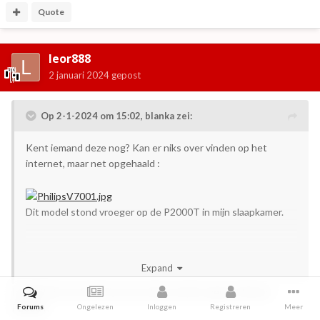
Quote
leor888
2 januari 2024
gepost
Op 2-1-2024 om 15:02,
blanka
zei:
Kent iemand deze nog? Kan er niks over vinden op het
internet, maar net opgehaald
:
Dit model stond vroeger op de P2000T in mijn slaapkamer.
Expand
In 2019 hier op het forum was deze monitor gepost bij een
P2000T.
Forums
Ongelezen
Inloggen
Registreren
Meer