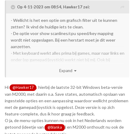
Op 4-11-2023 om 08:54,
Hawker17
zei:
- Wellicht is het een optie om grafisch filter uit te kunnen
zetten? Ik vind de huidige iets te clean.
- De optie voor show scanlines/cpu speed/key mapping
wordt niet opgeslagen. Bij een herstart moet je dit weer
aanzetten.
- Met keyboard werkt alles prima bij games, maar naar links en
onder (op gamepad/joystick) werkt niet bij mij. Ook bij
Fraxxon niet.
Expand
- Is het mogelijk om een save state toe te voegen (bij
games)?
Hi
, hierbij de laatste 32-bit Windows beta-versie
@Hawker17
van M2000, met daarin o.a. Save states, automatisch opslaan van
ingestelde opties en een aanpassing waardoor wellicht problemen
met de gamepad/joystick is opgelost. Deze versie is op zich
feature-complete, dus ik hoor graag je feedback.
O ja, de menu-opties kunnen nu ook in het Nederlands worden
getoond (ideetje van
) en M2000 onthoudt nu ook de
@blanka