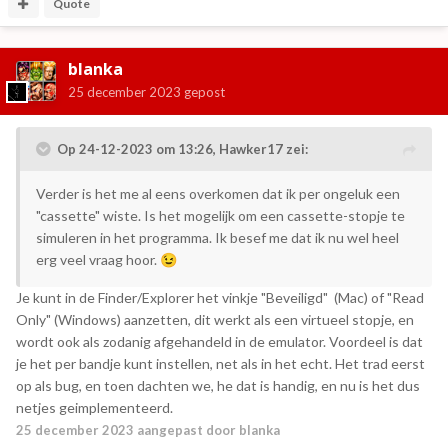
Quote
blanka
25 december 2023
gepost
Op 24-12-2023 om 13:26,
Hawker17
zei:
Verder is het me al eens overkomen dat ik per ongeluk een
"cassette" wiste. Is het mogelijk om een cassette-stopje te
simuleren in het programma. Ik besef me dat ik nu wel heel
erg veel vraag hoor.
😉
Je kunt in de Finder/Explorer het vinkje "Beveiligd" (Mac) of "Read
Only" (Windows) aanzetten, dit werkt als een virtueel stopje, en
wordt ook als zodanig afgehandeld in de emulator. Voordeel is dat
je het per bandje kunt instellen, net als in het echt. Het trad eerst
op als bug, en toen dachten we, he dat is handig, en nu is het dus
netjes geimplementeerd.
25 december 2023
aangepast door blanka