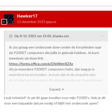
Hawker17
12 december 2023
gepost
Op 8-12-2023 om 15:05,
blanka
zei:
Ik zou graag een onderzoek doen onder de forumleden naar
de P2000T computers die jullie in gebruik hebben. Je kunt
meedoen via deze link:
https://forms.office.com/e/DfeWmtRZXz
Als je meerdere P2000T computers hebt, dan mag je m
meerdere keren invullen. Je kunt dan in de enquête een
groot deel van de vragen die algemeen zijn een tweede keer
overslaan.
Expand
Ik zal jullie van de respons op de hoogte houden. Alvast
hartelijk dank voor het invullen.
Leuk initiatief! Ik zal dit gaan invullen voor mijn P2000's. Heb je dit
voor een bepaalde datum nodig of blijft het onderzoek open?