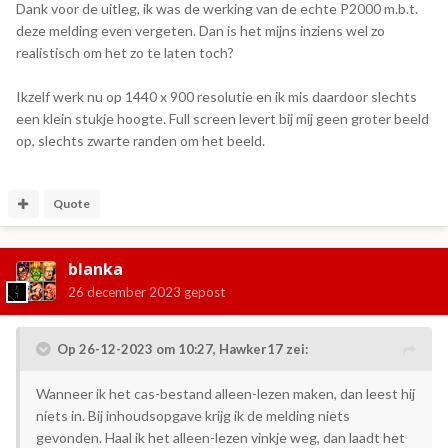
toevoegen met "Nieuwe (lege) cassette"?
Dank voor de uitleg, ik was de werking van de echte P2000 m.b.t.
deze melding even vergeten. Dan is het mijns inziens wel zo
Custom schermresoluties gaven een probleem met
realistisch om het zo te laten toch?
scanlines en beeldverhoudingen, dus ik heb het nu beperkt
tot 5 schermresoluties + fullscreen. Is er een specifieke
Ikzelf werk nu op 1440 x 900 resolutie en ik mis daardoor slechts
schermresolutie die je mist? De huidige resoluties zijn:
een klein stukje hoogte. Full screen levert bij mij geen groter beeld
op, slechts zwarte randen om het beeld.
640 x 480
960 x 720
1280 x 960
Quote
1600 x 1200
1920 x 1440
Full screen
blanka
26 december 2023
gepost
Op 26-12-2023 om 10:27,
Hawker17
zei:
Wanneer ik het cas-bestand alleen-lezen maken, dan leest hij
niets in. Bij inhoudsopgave krijg ik de melding niets
gevonden. Haal ik het alleen-lezen vinkje weg, dan laadt het