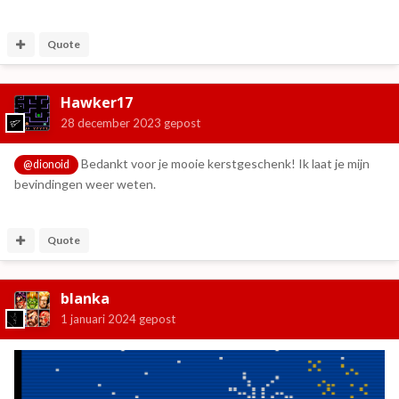
Quote
Hawker17
28 december 2023
gepost
Bedankt voor je mooie kerstgeschenk! Ik laat je mijn
@dionoid
bevindingen weer weten.
Quote
blanka
1 januari 2024
gepost