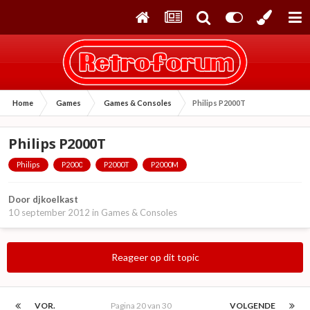
Home
Games
Games & Consoles
Philips P2000T
Philips P2000T
Philips
P2000
P2000T
P2000M
Door
djkoelkast
10 september 2012
in
Games & Consoles
Reageer op dit topic
VOR.
Pagina 20 van 30
VOLGENDE