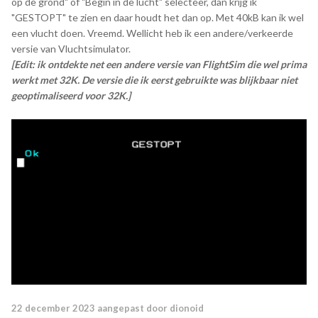
op de grond" of "Begin in de lucht" selecteer, dan krijg ik
"GESTOPT" te zien en daar houdt het dan op. Met 40kB kan ik wel
een vlucht doen. Vreemd. Wellicht heb ik een andere/verkeerde
versie van Vluchtsimulator.
[Edit: ik ontdekte net een andere versie van FlightSim die wel prima
werkt met 32K. De versie die ik eerst gebruikte was blijkbaar niet
geoptimaliseerd voor 32K.]
22 december 2023
aangepast door dionoid