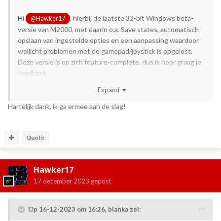
Hi
, hierbij de laatste 32-bit Windows beta-
@Hawker17
versie van M2000, met daarin o.a. Save states, automatisch
opslaan van ingestelde opties en een aanpassing waardoor
wellicht problemen met de gamepad/joystick is opgelost.
Deze versie is op zich feature-complete, dus ik hoor graag je
feedback.
O ja, de menu-opties kunnen nu ook in het Nederlands
Expand
worden getoond (ideetje van
) en M2000
@blanka
onthoudt nu ook de laatst geopende bestandslocatie.
Hartelijk dank, ik ga ermee aan de slag!
Quote
M2000-v0.8-snapshot-win32.zip
4 MB · 3 downloads
Hawker17
17 december 2023
gepost
Op 16-12-2023 om 16:26,
blanka
zei: