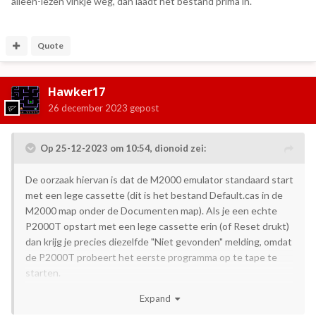
alleen-lezen vinkje weg, dan laadt het bestand prima in.
Quote
Hawker17
26 december 2023
gepost
Op 25-12-2023 om 10:54,
dionoid
zei:
De oorzaak hiervan is dat de M2000 emulator standaard start
met een lege cassette (dit is het bestand Default.cas in de
M2000 map onder de Documenten map). Als je een echte
P2000T opstart met een lege cassette erin (of Reset drukt)
dan krijg je precies diezelfde "Niet gevonden" melding, omdat
de P2000T probeert het eerste programma op te tape te
starten.
Wellicht kan ik beter M2000 standaard laten opstarten
Expand
*zonder* cassette en dat je die dan expliciet moet