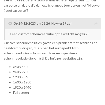
Wellicht kan ik beter M2000 standaard laten opstarten *zonder*
cassette en dat je die dan expliciet moet toevoegen met "Nieuwe
(lege) cassette"?
Op 24-12-2023 om 13:26,
Hawker17
zei:
Is een custom schermresolutie optie wellicht mogelijk?
Custom schermresoluties gaven een probleem met scanlines en
beeldverhoudingen, dus ik heb het nu beperkt tot 5
schermresoluties + fullscreen. Is er een specifieke
schermresolutie die je mist? De huidige resoluties zijn:
640 x 480
960 x 720
1280 x 960
1600 x 1200
1920 x 1440
Full screen