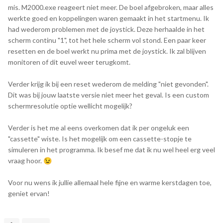
mis. M2000.exe reageert niet meer. De boel afgebroken, maar alles
werkte goed en koppelingen waren gemaakt in het startmenu. Ik
had wederom problemen met de joystick. Deze herhaalde in het
M2000-v0.8-snapshot-win32.zip
4 MB · 4 downloads
scherm continu "1", tot het hele scherm vol stond. Een paar keer
resetten en de boel werkt nu prima met de joystick. Ik zal blijven
monitoren of dit euvel weer terugkomt.
Verder krijg ik bij een reset wederom de melding "niet gevonden".
Dit was bij jouw laatste versie niet meer het geval. Is een custom
schermresolutie optie wellicht mogelijk?
Verder is het me al eens overkomen dat ik per ongeluk een
"cassette" wiste. Is het mogelijk om een cassette-stopje te
simuleren in het programma. Ik besef me dat ik nu wel heel erg veel
vraag hoor.
😉
Voor nu wens ik jullie allemaal hele fijne en warme kerstdagen toe,
geniet ervan!