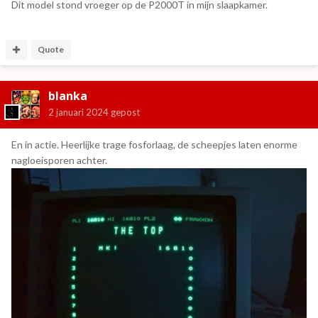
Dit model stond vroeger op de P2000T in mijn slaapkamer.
Quote
blanka
2 januari 2024
gepost
En in actie. Heerlijke trage fosforlaag, de scheepjes laten enorme
nagloeisporen achter.