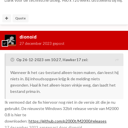
Dank voor de technische uitleg. 960 x 720 werkt uitstekend bij mij.
Quote
dionoid
27 december 2023
gepost
Op 26-12-2023 om 10:27,
Hawker17
zei:
Wanneer ik het cas-bestand alleen-lezen maken, dan leest hij
niets in. Bij inhoudsopgave krijg ik de melding niets
gevonden. Haal ik het alleen-lezen vinkje weg, dan laadt het
bestand prima in.
Ik vermoed dat de fix hiervoor nog niet in de versie zit die je nu
gebruikt. De nieuwste Windows 32bit release versie van M2000
0.8 is hier te
downloaden:
https://github.com/p2000t/M2000/releases
27 december 2023
aangepast door dionoid