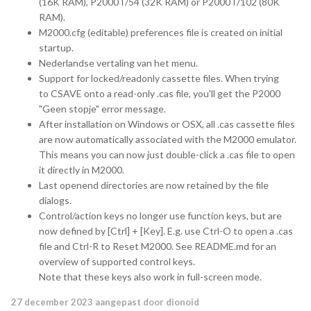
(16K RAM), P2000T/54 (32K RAM) or P2000T/102 (80K
RAM).
M2000.cfg (editable) preferences file is created on initial
startup.
Nederlandse vertaling van het menu.
Support for locked/readonly cassette files. When trying
to CSAVE onto a read-only .cas file, you'll get the P2000
"Geen stopje" error message.
After installation on Windows or OSX, all .cas cassette files
are now automatically associated with the M2000 emulator.
This means you can now just double-click a .cas file to open
it directly in M2000.
Last openend directories are now retained by the file
dialogs.
Control/action keys no longer use function keys, but are
now defined by [Ctrl] + [Key]. E.g. use Ctrl-O to open a .cas
file and Ctrl-R to Reset M2000. See README.md for an
overview of supported control keys.
Note that these keys also work in full-screen mode.
27 december 2023
aangepast door dionoid