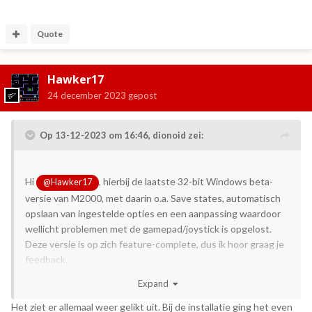
Quote
Hawker17
24 december 2023
gepost
Op 13-12-2023 om 16:46,
dionoid
zei:
Hi
, hierbij de laatste 32-bit Windows beta-
@Hawker17
versie van M2000, met daarin o.a. Save states, automatisch
opslaan van ingestelde opties en een aanpassing waardoor
wellicht problemen met de gamepad/joystick is opgelost.
Deze versie is op zich feature-complete, dus ik hoor graag je
feedback.
O ja, de menu-opties kunnen nu ook in het Nederlands
Expand
worden getoond (ideetje van
) en M2000
@blanka
onthoudt nu ook de laatst geopende bestandslocatie.
Het ziet er allemaal weer gelikt uit. Bij de installatie ging het even