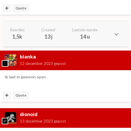
Quote
Reacties
Created
Laatste reactie
1,5k
13 j
14 u
blanka
12 december 2023
gepost
Ik laat m gewoon open
Quote
dionoid
13 december 2023
gepost