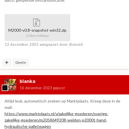
laatst geopende bestandslocatie.
M2000-v0.8-snapshot-win32.zip
Onbeschikbaar
13 december 2023
aangepast door dionoid
Quote
blanka
16 december 2023
gepost
Altijd leuk, automatisch zoeken op Marktplaats. Kreeg deze in de
mail:
https://www.marktplaats.nl/v/zakelijke-goederen/overige-
zakelijke-goederen/m2058649208-weldon-p2000t-hand-
hydraulische-palletwagen