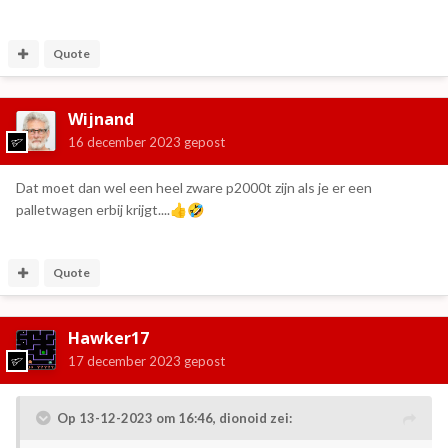
Quote
Wijnand
16 december 2023
gepost
Dat moet dan wel een heel zware p2000t zijn als je er een
palletwagen erbij krijgt....
👍
🤣
Quote
Hawker17
17 december 2023
gepost
Op 13-12-2023 om 16:46,
dionoid
zei: