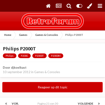
Home
Games
Games & Consoles
Philips P2000T
Philips P2000T
Philips
P2000
P2000T
P2000M
Door
djkoelkast
10 september 2012
in
Games & Consoles
Reageer op dit topic
VOR.
Pagina 21 van 30
VOLGENDE