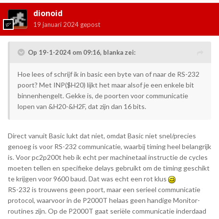
dionoid
19 januari 2024
gepost
Op 19-1-2024 om 09:16,
blanka
zei:
Hoe lees of schrijf ik in basic een byte van of naar de RS-232
poort? Met INP($H20) lijkt het maar alsof je een enkele bit
binnenhengelt. Gekke is, de poorten voor communicatie
lopen van &H20-&H2F, dat zijn dan 16 bits.
Direct vanuit Basic lukt dat niet, omdat Basic niet snel/precies
genoeg is voor RS-232 communicatie, waarbij timing heel belangrijk
is. Voor pc2p200t heb ik echt per machinetaal instructie de cycles
moeten tellen en specifieke delays gebruikt om de timing geschikt
te krijgen voor 9600 baud. Dat was echt een rot klus
RS-232 is trouwens geen poort, maar een serieel communicatie
protocol, waarvoor in de P2000T helaas geen handige Monitor-
routines zijn. Op de P2000T gaat seriële communicatie inderdaad