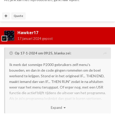
Quote
Hawker17
17 januari 2024
gepost
Op 17-1-2024 om 09:25,
blanka
zei:
Ik merk dat sommige P2000 gebruikers zelf menu's
bouwden, en dan in de code gingen rommelen om de boel
werkend te krijgen. Stond er in het origineel IF... THEN END,
maakt iemand dan van IF... THEN RUN" zodat ie na afsluiten
weer naar het menu teruggaat. Of erger nog, met een USR
functie die actief blijft tijdens de uitvoer van het programma.
Als je zo'n programma losknipt dan gaat ie kuren vertonen.
De meeste van deze zaken krijg ik wel gerepareerd.
Expand