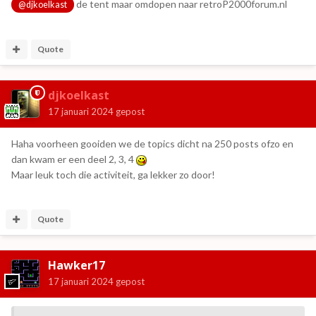
de tent maar omdopen naar retroP2000forum.nl
@djkoelkast
Quote
djkoelkast
17 januari 2024
gepost
Haha voorheen gooiden we de topics dicht na 250 posts ofzo en
dan kwam er een deel 2, 3, 4
Maar leuk toch die activiteit, ga lekker zo door!
Quote
Hawker17
17 januari 2024
gepost