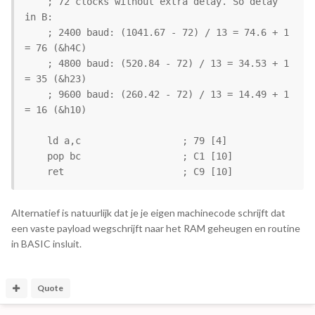
    ; 72 clocks without extra delay. So delay 
in B: 

    ; 2400 baud: (1041.67 - 72) / 13 = 74.6 + 1 
= 76 (&h4C)

    ; 4800 baud: (520.84 - 72) / 13 = 34.53 + 1 
= 35 (&h23)

    ; 9600 baud: (260.42 - 72) / 13 = 14.49 + 1 
= 16 (&h10)

    ld a,c                  ; 79 [4]

    pop bc                  ; C1 [10]

    ret                     ; C9 [10]
Alternatief is natuurlijk dat je je eigen machinecode schrijft dat
een vaste payload wegschrijft naar het RAM geheugen en routine
in BASIC insluit.
Quote