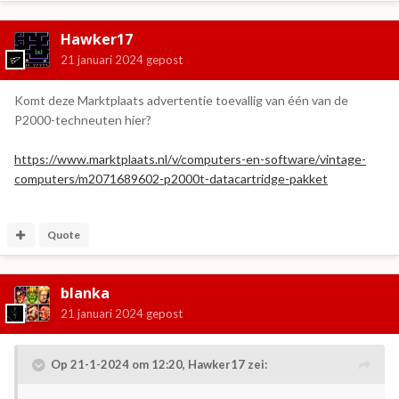
Hawker17
21 januari 2024
gepost
Komt deze Marktplaats advertentie toevallig van één van de
P2000-techneuten hier?
https://www.marktplaats.nl/v/computers-en-software/vintage-
computers/m2071689602-p2000t-datacartridge-pakket
Quote
blanka
21 januari 2024
gepost
Op 21-1-2024 om 12:20,
Hawker17
zei: