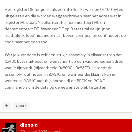
Het register DE fungeert als een afteller. Er worden 0x400 bytes
uitgelezen en die worden weggeschreven naar het adres wat in
register HL staat. Na elke iteratie incrementeert HL en
decrementeert DE. Wanneer DE op 0 staat zal de lijn 'jr nz,
read_block_loop' niet meer naar boven springen en continueert de
code naar beneden toe.
Wat je kunt doen is zelf een stukje assembly in elkaar zetten dat
0x400 bytes uitleest en wegschrijft op een vast geheugenadres
wat je fijn vindt (bijvoorbeeld 0x9000 - 0x93FF). Je roept de
assembly routine aan in BASIC en wanneer die klaar is kun je
werken in BASIC met (bijvoorbeeld) de PEEK en POKE
commando's om de data op de gewenste plek te zetten.
Quote
dionoid
20 januari 2024
gepost