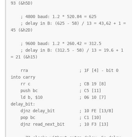
93 (&h5D)

    ; 4800 baud: 1.2 * 520.84 = 625

    ; delay in B: (625 - 58) / 13 = 43,62 + 1 = 
45 (&h2D)

    ; 9600 baud: 1.2 * 260.42 = 312.5

    ; delay in B: (312.5 - 58) / 13 = 19.6 + 1 
= 21 (&h15)

    rra                     ; 1F [4] - bit 0 
into carry

    rr c                    ; CB 19 [8]

    push bc                 ; C5 [11]

    ld b, $10               ; 06 10 [7]

delay_bit:

    djnz delay_bit          ; 10 FE [13/8]

    pop bc                  ; C1 [10]

    djnz read_next_bit      ; 10 F3 [13]
