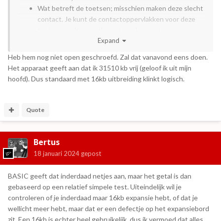
Wat betreft de toetsen; misschien maken deze slecht
contact. Je kunt de contactoppervlakken voor deze
toetsen proberen schoon te maken met een
wattenstaafje en wat isopropyl alcohol.
Expand
Heb hem nog niet open geschroefd. Zal dat vanavond eens doen.
Het apparaat geeft aan dat ik 31510 kb vrij (geloof ik uit mijn
hoofd). Dus standaard met 16kb uitbreiding klinkt logisch.
Quote
Bertus
18 januari 2024
gepost
BASIC geeft dat inderdaad netjes aan, maar het getal is dan
gebaseerd op een relatief simpele test. Uiteindelijk wil je
controleren of je inderdaad maar 16kb expansie hebt, of dat je
wellicht meer hebt, maar dat er een defectje op het expansiebord
zit. Een 16kb is echter heel gebruikelijk, dus ik vermoed dat alles