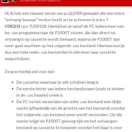
Hi, ik heb een nieuwe versie van pc2p2000 gemaakt die een extra
"ontvang-bewaar" modus heeft en te activeren is m.b.v.
?
USR2(0)
i.p.v. ?USR1(0). Hierbij kun je vanaf de PC iedere keer een
los .cas programma naar de P2000T sturen, die dan direct na
ontvangst op cassette wordt bewaard, waarna de P2000T dan
weer gaat wachten op het volgende .cas bestand. Hiermee kun je
dus een hele reeks .cas bestanden in één keer naar cassette
wegschrijven.
Zorg er hierbij wel voor dat:
De cassette waarnaar je wilt schrijven leeg is
De eerste letter van iedere bestandsnaam (zoals te vinden
in de .cas header) uniek is
De PC na het verzenden van ieder .cas bestand een tijdje
wacht (afhankelijk van de grootte van het bestand) voordat
het volgende .cas bestand weer wordt verzonden. Op die
manier krijgt de P2000T genoeg tijd om het ontvangen
bestand op cassette te bewaren voordat het klaar is voor