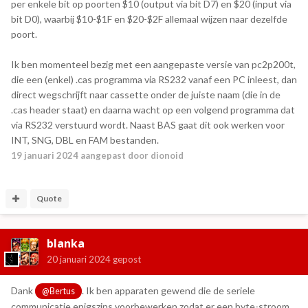
per enkele bit op poorten $10 (output via bit D7) en $20 (input via
bit D0), waarbij $10-$1F en $20-$2F allemaal wijzen naar dezelfde
poort.
Ik ben momenteel bezig met een aangepaste versie van pc2p200t,
die een (enkel) .cas programma via RS232 vanaf een PC inleest, dan
direct wegschrijft naar cassette onder de juiste naam (die in de
.cas header staat) en daarna wacht op een volgend programma dat
via RS232 verstuurd wordt. Naast BAS gaat dit ook werken voor
INT, SNG, DBL en FAM bestanden.
19 januari 2024
aangepast door dionoid
Quote
blanka
20 januari 2024
gepost
Dank
. Ik ben apparaten gewend die de seriele
@Bertus
communicatie enigszins voorbewerken zodat er een byte-stroom