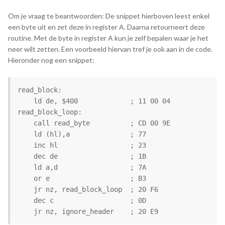
Om je vraag te beantwoorden: De snippet hierboven leest enkel
een byte uit en zet deze in register A. Daarna retourneert deze
routine. Met de byte in register A kun je zelf bepalen waar je het
neer wilt zetten. Een voorbeeld hiervan tref je ook aan in de code.
Hieronder nog een snippet:
read_block:

    ld de, $400             ; 11 00 04

read_block_loop:

    call read_byte          ; CD 00 9E

    ld (hl),a               ; 77

    inc hl                  ; 23

    dec de                  ; 1B

    ld a,d                  ; 7A

    or e                    ; B3

    jr nz, read_block_loop  ; 20 F6

    dec c                   ; 0D

    jr nz, ignore_header    ; 20 E9