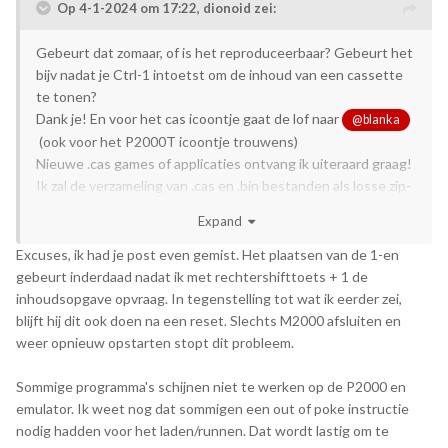
Op 4-1-2024 om 17:22,
dionoid
zei:
Gebeurt dat zomaar, of is het reproduceerbaar? Gebeurt het
bijv nadat je Ctrl-1 intoetst om de inhoud van een cassette
te tonen?
Dank je! En voor het cas icoontje gaat de lof naar
@blanka
(ook voor het P2000T icoontje trouwens)
Nieuwe .cas games of applicaties ontvang ik uiteraard graag!
Ik zal de verzameling van .cas en .bin bestanden als losse zip-
download bij de releases op GitHub zetten
Expand
Excuses, ik had je post even gemist. Het plaatsen van de 1-en
gebeurt inderdaad nadat ik met rechtershifttoets + 1 de
inhoudsopgave opvraag. In tegenstelling tot wat ik eerder zei,
blijft hij dit ook doen na een reset. Slechts M2000 afsluiten en
weer opnieuw opstarten stopt dit probleem.
Sommige programma's schijnen niet te werken op de P2000 en
emulator. Ik weet nog dat sommigen een out of poke instructie
nodig hadden voor het laden/runnen. Dat wordt lastig om te