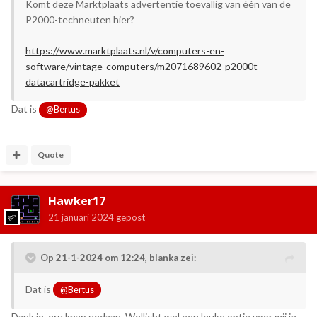
Komt deze Marktplaats advertentie toevallig van één van de
P2000-techneuten hier?
https://www.marktplaats.nl/v/computers-en-
software/vintage-computers/m2071689602-p2000t-
datacartridge-pakket
Dat is
@Bertus
Quote
Hawker17
21 januari 2024
gepost
Op 21-1-2024 om 12:24,
blanka
zei:
Dat is
@Bertus
Dank je, erg knap gedaan. Wellicht wel een leuke optie voor mij in