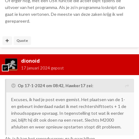
Of erger nog, met een USR functie die actief blijft tijdens de
uitvoer van het programma. Als je zo'n programma losknipt dan
gaat ie kuren vertonen. De meeste van deze zaken krijg ik wel
gerepareerd.
Quote
dionoid
17 januari 2024
gepost
Op 17-1-2024 om 08:42,
Hawker17
zei:
Excuses, ik had je post even gemist. Het plaatsen van de 1-
en gebeurt inderdaad nadat ik met rechtershifttoets + 1 de
inhoudsopgave opvraag. In tegenstelling tot wat ik eerder
zei, blijft hij dit ook doen na een reset. Slechts M2000
afsluiten en weer opnieuw opstarten stopt dit probleem.
Ah, ja ik kan het reproduceren; ga ik naar kijken.