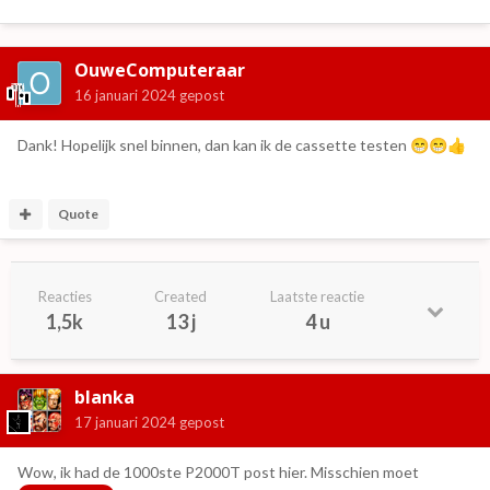
OuweComputeraar
16 januari 2024
gepost
Dank! Hopelijk snel binnen, dan kan ik de cassette testen
😁
😁
👍
Quote
Reacties
Created
Laatste reactie
1,5k
13 j
4 u
blanka
17 januari 2024
gepost
Wow, ik had de 1000ste P2000T post hier. Misschien moet