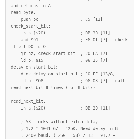
and returns in A

read_byte:

    push bc                 ; C5 [11]

check_start_bit:

    in a,($20)              ; DB 20 [11]

    and $01                 ; E6 01 [7] - check 
if bit D0 is 0

    jr nz, check_start_bit  ; 20 FA [7] 

    ld b, $15               ; 06 15 [7]

delay_on_start_bit:

    djnz delay_on_start_bit ; 10 FE [13/8]

    ld b, $08               ; 06 08 [7] - call 
read_next_bit 8 times (for 8 bits)

read_next_bit:

    in a,($20)              ; DB 20 [11]

    ; 58 clocks without extra delay

    ; 1.2 * 1041.67 = 1250. Need delay in B: 

    ; 2400 baud: (1250 - 58) / 13 = 91,7 + 1 = 