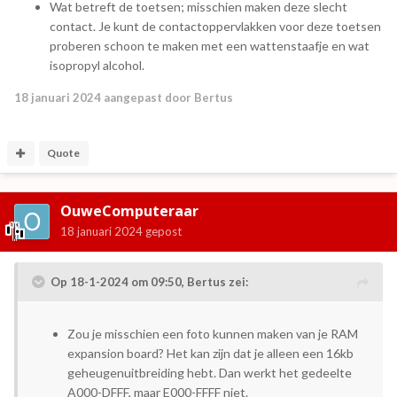
Wat betreft de toetsen; misschien maken deze slecht
contact. Je kunt de contactoppervlakken voor deze toetsen
proberen schoon te maken met een wattenstaafje en wat
isopropyl alcohol.
18 januari 2024
aangepast door Bertus
Quote
OuweComputeraar
18 januari 2024
gepost
Op 18-1-2024 om 09:50,
Bertus
zei:
Zou je misschien een foto kunnen maken van je RAM
expansion board? Het kan zijn dat je alleen een 16kb
geheugenuitbreiding hebt. Dan werkt het gedeelte
A000-DFFF, maar E000-FFFF niet.