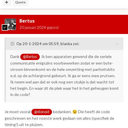
Quote
Bertus
20 januari 2024
gepost
Op 20-1-2024 om 05:59,
blanka
zei:
Dank
. Ik ben apparaten gewend die de seriele
@Bertus
communicatie enigszins voorbewerken zodat er een byte-
stroom binnenkomt en de hele omzetting met pariteitsbits
e.d. op de achtergrond gebeurt. Ik ga er eens mee prutsen.
Ik neem wel aan dat er ook nog een stukje is dat wacht tot
het begin. En waar zit de plek waar het in het geheugen komt
in de code?
Je moet vooral
bedanken.
Die heeft de code
😉
@dionoid
geschreven en het noeste werk gedaan om alles (specifiek de
timing!) uit te pluizen.