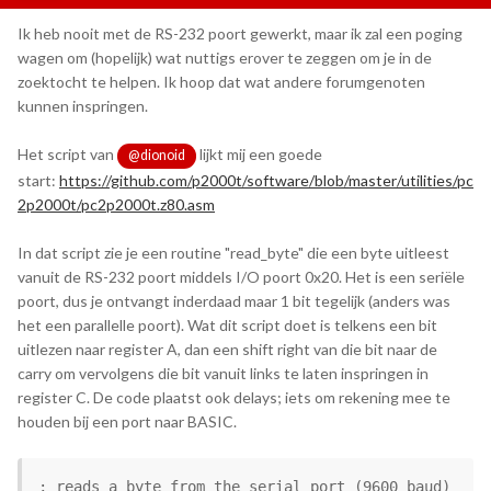
Ik heb nooit met de RS-232 poort gewerkt, maar ik zal een poging
wagen om (hopelijk) wat nuttigs erover te zeggen om je in de
zoektocht te helpen. Ik hoop dat wat andere forumgenoten
kunnen inspringen.
Het script van
lijkt mij een goede
@dionoid
start:
https://github.com/p2000t/software/blob/master/utilities/pc
2p2000t/pc2p2000t.z80.asm
In dat script zie je een routine "read_byte" die een byte uitleest
vanuit de RS-232 poort middels I/O poort 0x20. Het is een seriële
poort, dus je ontvangt inderdaad maar 1 bit tegelijk (anders was
het een parallelle poort). Wat dit script doet is telkens een bit
uitlezen naar register A, dan een shift right van die bit naar de
carry om vervolgens die bit vanuit links te laten inspringen in
register C. De code plaatst ook delays; iets om rekening mee te
houden bij een port naar BASIC.
; reads a byte from the serial port (9600 baud) 