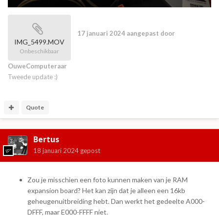
17 januari 2024
aangepast door
IMG_5499.MOV
Onbeschikbaar
OuweComputeraar
Tweede update :)
Quote
Bertus
18 januari 2024
gepost
Zou je misschien een foto kunnen maken van je RAM
expansion board? Het kan zijn dat je alleen een 16kb
geheugenuitbreiding hebt. Dan werkt het gedeelte A000-
DFFF, maar E000-FFFF niet.