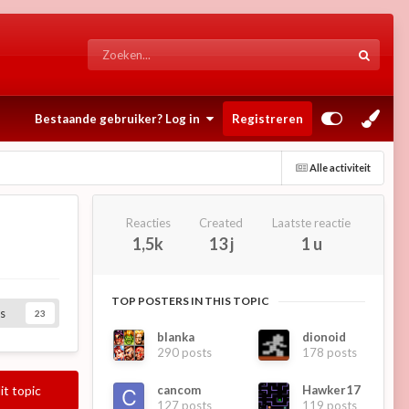
Bestaande gebruiker? Log in
Registreren
Alle activiteit
Reacties
Created
Laatste reactie
1,5k
13 j
1 u
TOP POSTERS IN THIS TOPIC
s
23
blanka
dionoid
290 posts
178 posts
cancom
Hawker17
it topic
127 posts
119 posts