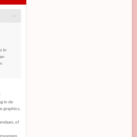
s in
van
en
r
ug in de
e graphics.
vandaan, of
hernoemen