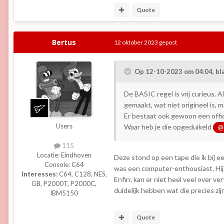
Quote
Bertus
12 oktober 2023
gepost
Op 12-10-2023 om 04:04,
bl
De BASIC regel is vrij curieus. A
gemaakt, wat niet origineel is, m
Er bestaat ook gewoon een offici
Users
Waar heb je die opgeduikeld
@
115
Locatie:
Eindhoven
Deze stond op een tape die ik bij 
Console:
C64
was een computer-enthousiast. Hij 
Interesses:
C64, C128, NES,
Enfin; kan er niet heel veel over 
GB, P2000T, P2000C,
duidelijk hebben wat die precies zi
IBM5150
Quote