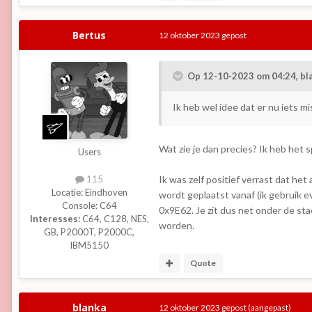
Bertus
12 oktober 2023
gepost
Op 12-10-2023 om 04:24,
bl
Ik heb wel idee dat er nu iets mi
Wat zie je dan precies? Ik heb het 
Users
Ik was zelf positief verrast dat he
115
Locatie:
Eindhoven
wordt geplaatst vanaf (ik gebruik 
Console:
C64
0x9E62. Je zit dus net onder de st
Interesses:
C64, C128, NES,
worden.
GB, P2000T, P2000C,
IBM5150
Quote
blanka
12 oktober 2023
gepost
(aangepast)