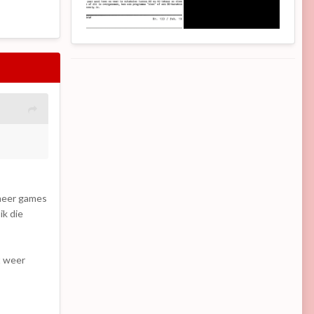
 meer games
ik die
t weer