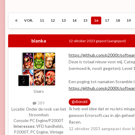
VOR.
11
12
13
14
15
16
17
18
19
blanka
12 oktober 2023
gepost
(aangepast)
https://github.com/p2000t/softwa
Deze is totaal nieuw voor mij. Cate
(vermoed ik, nooit gegeten). Level 1
Een poging tot namaken Scramble is
https://github.com/p2000t/softwar
Users
@dionoid
389
Ik heb wel idee dat er nu iets misga
Locatie:
Onder de rook van het
Stroomhuis
gewoon Errorsoft.cas in zijn geheel
Console:
PC Engine/P2000T
Racen.
Interesses:
VFD handhelds,
12 oktober 2023
aangepast door b
P2000T, PC Engine, Vintage