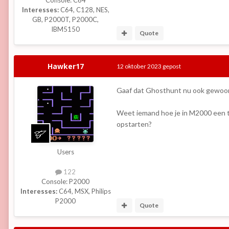
Interesses:
C64, C128, NES,
GB, P2000T, P2000C,
IBM5150
Quote
Hawker17
12 oktober 2023
gepost
Gaaf dat Ghosthunt nu ook gewoon 
Weet iemand hoe je in M2000 een t
opstarten?
Users
122
Console:
P2000
Interesses:
C64, MSX, Philips
P2000
Quote