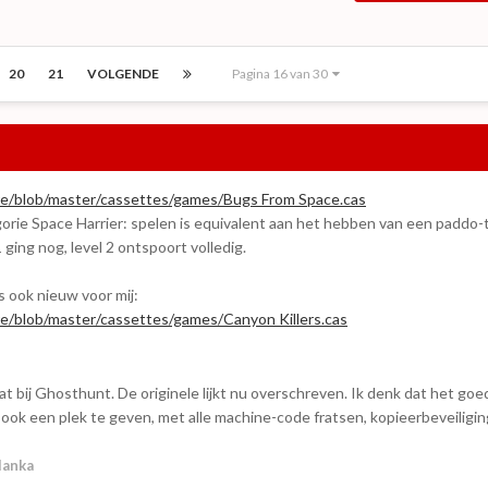
20
21
VOLGENDE
Pagina 16 van 30
re/blob/master/cassettes/games/Bugs From Space.cas
gorie Space Harrier: spelen is equivalent aan het hebben van een paddo-t
 ging nog, level 2 ontspoort volledig.
 ook nieuw voor mij:
e/blob/master/cassettes/games/Canyon Killers.cas
at bij Ghosthunt. De originele lijkt nu overschreven. Ik denk dat het goe
 ook een plek te geven, met alle machine-code fratsen, kopieerbeveiligi
lanka