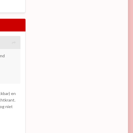
end
ckbar) en
chtkrant.
og niet