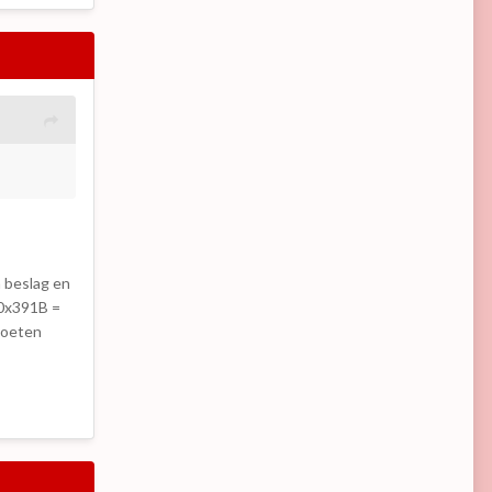
n beslag en
 0x391B =
moeten