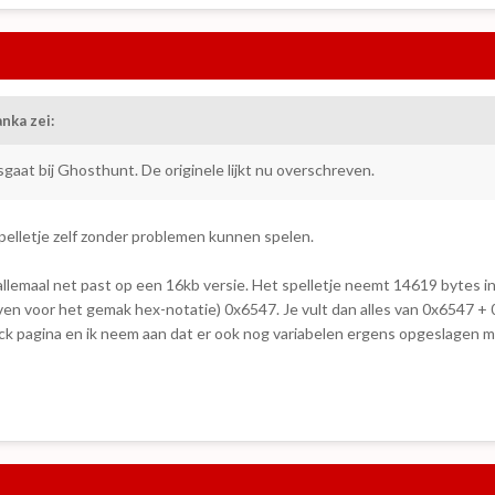
anka
zei:
sgaat bij Ghosthunt. De originele lijkt nu overschreven.
spelletje zelf zonder problemen kunnen spelen.
t allemaal net past op een 16kb versie. Het spelletje neemt 14619 bytes i
even voor het gemak hex-notatie) 0x6547. Je vult dan alles van 0x6547 +
ack pagina en ik neem aan dat er ook nog variabelen ergens opgeslagen 