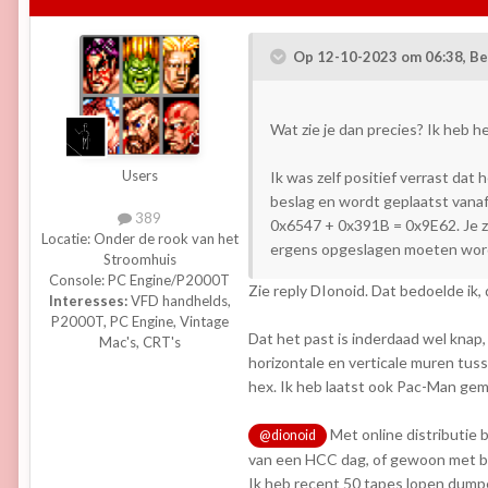
Op 12-10-2023 om 06:38,
Be
Wat zie je dan precies? Ik heb h
Users
Ik was zelf positief verrast dat
beslag en wordt geplaatst vanaf 
389
0x6547 + 0x391B = 0x9E62. Je zi
Locatie:
Onder de rook van het
ergens opgeslagen moeten wor
Stroomhuis
Console:
PC Engine/P2000T
Zie reply DIonoid. Dat bedoelde ik,
Interesses:
VFD handhelds,
P2000T, PC Engine, Vintage
Dat het past is inderdaad wel knap, 
Mac's, CRT's
horizontale en verticale muren tussen
hex. Ik heb laatst ook Pac-Man gem
Met online distributie b
@dionoid
van een HCC dag, of gewoon met b
Ik heb recent 50 tapes lopen dump