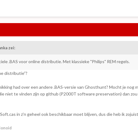
anka
zei:
ele .BAS voor online distributie. Met klassieke "Philips" REM regels.
e distributie”?
eschikking had over een andere .BAS-versie van Ghosthunt? Mocht je nog
 die niet te vinden zijn op github (P2000T software preservation) dan zou 
Soft.cas in z'n geheel ook beschikbaar moet blijven, dus die heb ik zojuis
ionoid