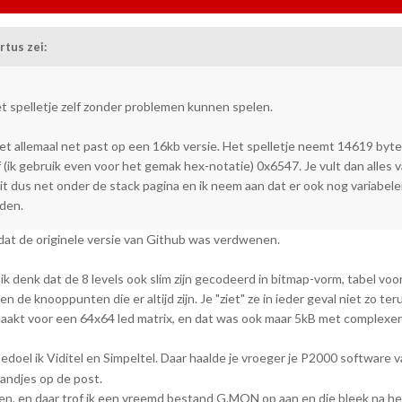
rtus
zei:
et spelletje zelf zonder problemen kunnen spelen.
 het allemaal net past op een 16kb versie. Het spelletje neemt 14619 byte
(ik gebruik even voor het gemak hex-notatie) 0x6547. Je vult dan alles 
t dus net onder de stack pagina en ik neem aan dat er ook nog variabel
den.
 dat de originele versie van Github was verdwenen.
ik denk dat de 8 levels ook slim zijn gecodeerd in bitmap-vorm, tabel voo
 de knooppunten die er altijd zijn. Je "ziet" ze in ieder geval niet zo ter
aakt voor een 64x64 led matrix, en dat was ook maar 5kB met complexer
edoel ik Viditel en Simpeltel. Daar haalde je vroeger je P2000 software 
andjes op de post.
en, en daar trof ik een vreemd bestand G.MON op aan en die bleek na 