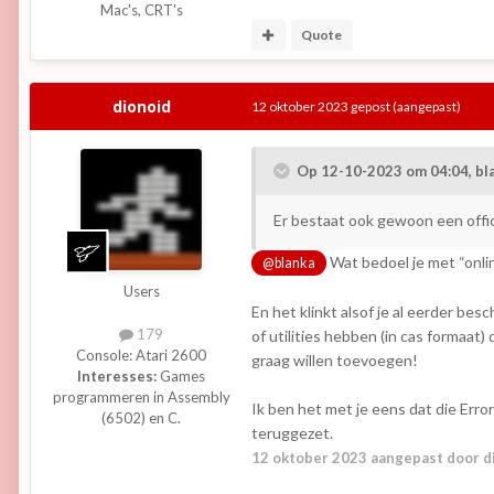
Mac's, CRT's
Quote
dionoid
12 oktober 2023
gepost
(aangepast)
Op 12-10-2023 om 04:04,
bl
Er bestaat ook gewoon een offici
Wat bedoel je met “onlin
@blanka
Users
En het klinkt alsof je al eerder b
179
of utilities hebben (in cas formaat)
Console:
Atari 2600
graag willen toevoegen!
Interesses:
Games
programmeren in Assembly
Ik ben het met je eens dat die Error
(6502) en C.
teruggezet.
12 oktober 2023
aangepast door d