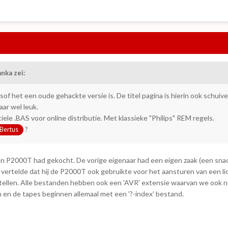
anka
zei:
lsof het een oude gehackte versie is. De titel pagina is hierin ook schuiv
aar wel leuk.
ele .BAS voor online distributie. Met klassieke "Philips" REM regels.
?
Bertus
een P2000T had gekocht. De vorige eigenaar had een eigen zaak (een sna
vertelde dat hij de P2000T ook gebruikte voor het aansturen van een li
vertellen. Alle bestanden hebben ook een 'AVR' extensie waarvan we ook n
jn en de tapes beginnen allemaal met een '?-index' bestand.