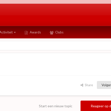
Activiteit
Awards
Clubs
Share
Volger
Start een nieuw topic
Reageer op d