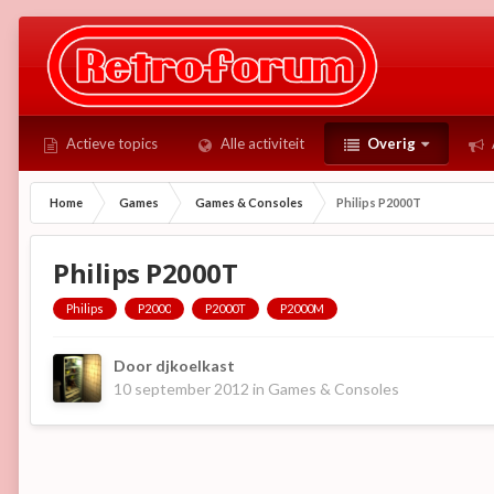
Actieve topics
Alle activiteit
Overig
Home
Games
Games & Consoles
Philips P2000T
Philips P2000T
Philips
P2000
P2000T
P2000M
Door
djkoelkast
10 september 2012
in
Games & Consoles