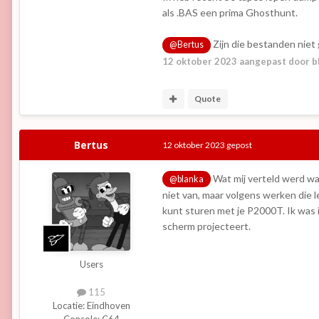
als .BAS een prima Ghosthunt.
Zijn die bestanden niet
@Bertus
12 oktober 2023
aangepast door b
Quote
Bertus
12 oktober 2023
gepost
Wat mij verteld werd was
@blanka
niet van, maar volgens werken die l
kunt sturen met je P2000T. Ik was i
scherm projecteert.
Users
115
Locatie:
Eindhoven
Console:
C64