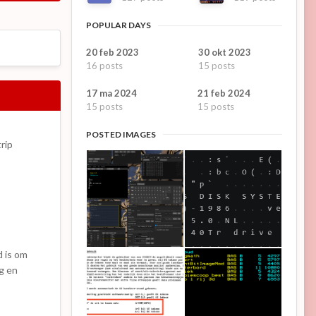
POPULAR DAYS
20 feb 2023
30 okt 2023
16 posts
15 posts
17 ma 2024
21 feb 2024
15 posts
15 posts
POSTED IMAGES
rip
d is om
ng en